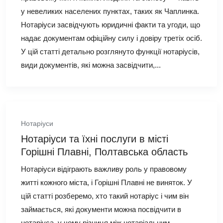
у невеликих населених пунктах, таких як Чаплинка.
Нотаріуси засвідчують юридичні факти та угоди, що
надає документам офіційну силу і довіру третіх осіб.
У цій статті детально розглянуто функції нотаріусів,
види документів, які можна засвідчити,...
Нотаріуси
Нотаріуси та їхні послуги в місті
Горішні Плавні, Полтавська область
Нотаріуси відіграють важливу роль у правовому
житті кожного міста, і Горішні Плавні не виняток. У
цій статті розберемо, хто такий нотаріус і чим він
займається, які документи можна посвідчити в
нотаріуса, у чому різниця між нотаріальним