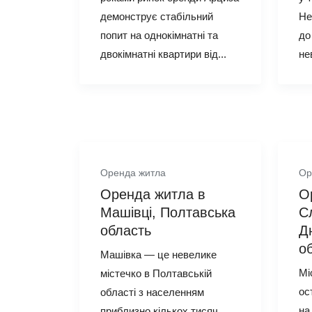
демонструє стабільний
Не
попит на однокімнатні та
до
двокімнатні квартири від...
не
Оренда житла
Ор
Оренда житла в
О
Машівці, Полтавська
С
область
Д
о
Машівка — це невелике
Мі
містечко в Полтавській
ос
області з населенням
на
приблизно кількох тисяч