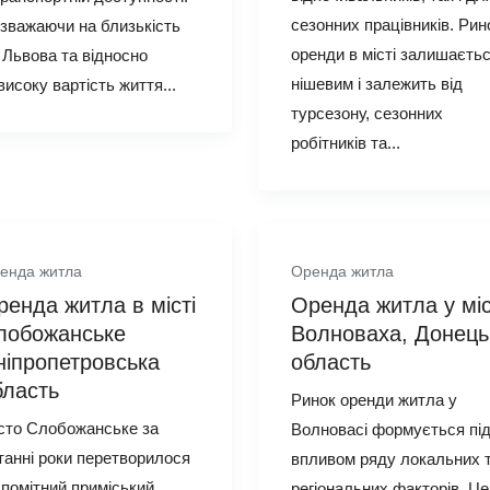
сезонних працівників. Рин
зважаючи на близькість
оренди в місті залишаєть
 Львова та відносно
нішевим і залежить від
високу вартість життя...
турсезону, сезонних
робітників та...
енда житла
Оренда житла
ренда житла в місті
Оренда житла у міс
лобожанське
Волноваха, Донець
ніпропетровська
область
бласть
Ринок оренди житла у
сто Слобожанське за
Волновасі формується пі
танні роки перетворилося
впливом ряду локальних 
 помітний приміський
регіональних факторів. Це