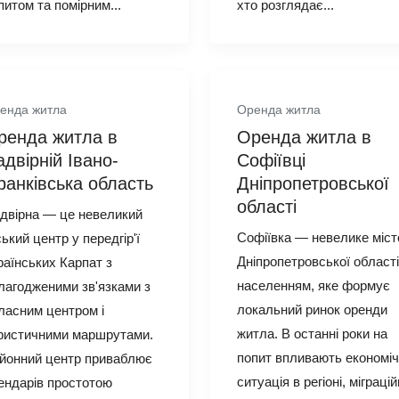
питом та помірним...
хто розглядає...
енда житла
Оренда житла
ренда житла в
Оренда житла в
двірній Івано-
Софіївці
ранківська область
Дніпропетровської
області
двірна — це невеликий
Софіївка — невелике міст
ський центр у передгір'ї
Дніпропетровської області
раїнських Карпат з
населенням, яке формує
лагодженими зв'язками з
локальний ринок оренди
ласним центром і
житла. В останні роки на
ристичними маршрутами.
попит впливають економі
йонний центр приваблює
ситуація в регіоні, міграцій
ендарів простотою