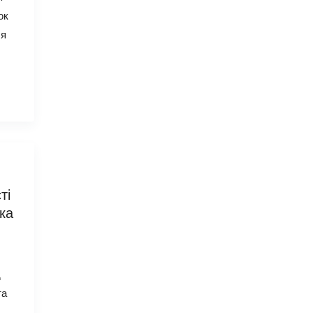
ок
ся
ті
ка
д
та