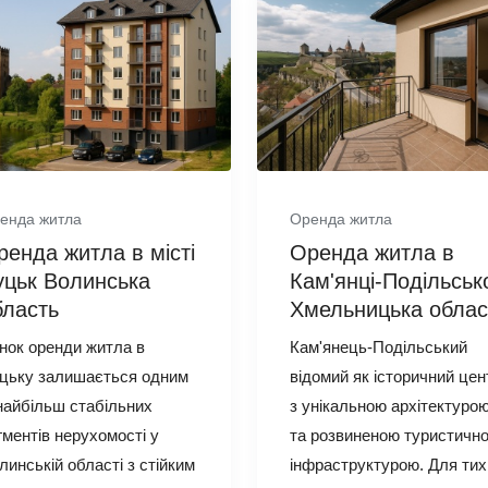
енда житла
Оренда житла
ренда житла в місті
Оренда житла в
уцьк Волинська
Кам'янці‑Подільськ
бласть
Хмельницька облас
нок оренди житла в
Кам'янець‑Подільський
цьку залишається одним
відомий як історичний цен
 найбільш стабільних
з унікальною архітектуро
гментів нерухомості у
та розвиненою туристичн
линській області з стійким
інфраструктурою. Для тих