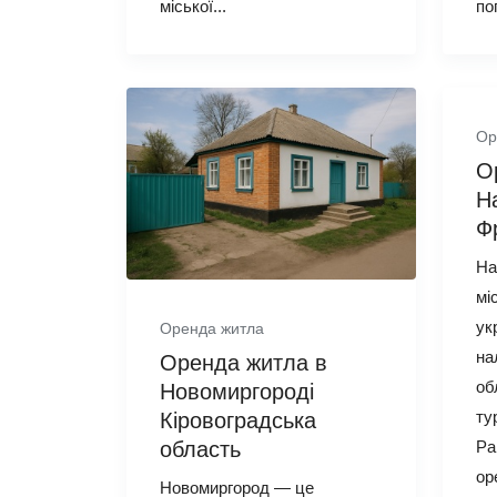
міської...
по
Ор
О
На
Ф
На
мі
ук
Оренда житла
на
Оренда житла в
об
Новомиргороді
ту
Кіровоградська
Ра
область
ор
Новомиргород — це