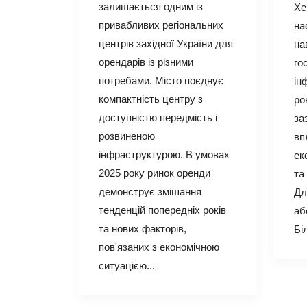
залишається одним із
Хе
привабливих регіональних
на
центрів західної України для
на
орендарів із різними
го
потребами. Місто поєднує
ін
компактність центру з
ро
доступністю передмість і
за
розвиненою
вп
інфраструктурою. В умовах
ек
2025 року ринок оренди
та
демонструє змішання
Дл
тенденцій попередніх років
аб
та нових факторів,
Бі
пов'язаних з економічною
ситуацією...