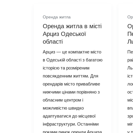
Оренда житла
Ор
Оренда житла в місті
О
Арциз Одеської
П
області
Л
Арциз — це компактне місто
Пе
в Одеській області з багатою
ра
історією та розміреним
Ль
повсякденним життям. Для
іс
орендарів місто привабливе
ло
нижчими цінами порівняно з
ос
обласним центром і
мі
можливістю швидко
вп
адаптуватися до місцевої
зр
інфраструктури. Останніми
мі
роками ринок оренди Арциза
у 