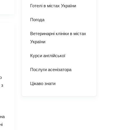
Готелі в містах України
Погода
Ветеринарні клініки в містах
України
Курси англійської
Послуги асенізатора
о
Цікаво знати
 з
чна
ні