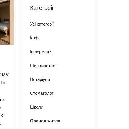
Категорії
Усі категорії
Кафе
Інформація
Шиномонтаж
ому
Нотаріуси
ть
Стоматолог
тр
Школи
ю
ою
Оренда житла
,