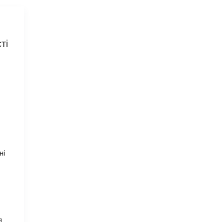
ті
ні
я