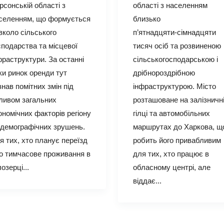
рсонській області з
області з населенням
селенням, що формується
близько
вколо сільського
п’ятнадцяти‑сімнадцяти
сподарства та місцевої
тисяч осіб та розвиненою
фраструктури. За останні
сільськогосподарською і
ки ринок оренди тут
дрібнороздрібною
знав помітних змін під
інфраструктурою. Місто
ливом загальних
розташоване на залізничн
ономічних факторів регіону
гілці та автомобільних
 демографічних зрушень.
маршрутах до Харкова, щ
я тих, хто планує переїзд
робить його привабливим
о тимчасове проживання в
для тих, хто працює в
лозерці...
обласному центрі, але
віддає...