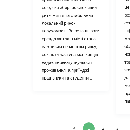
це
осіб, яке зберігає спокійний
ро
ритм життя та стабільний
со
локальний ринок
ін
нерухомості. За останні роки
Бл
оренда житла в місті стала
об
важливим сегментом ринку,
но
оскільки частина мешканців
тр
надає перевагу гнучкості
зр
проживання, а приїжджі
дл
працівники та студенти...
мо
пр
пі
<
1
2
3