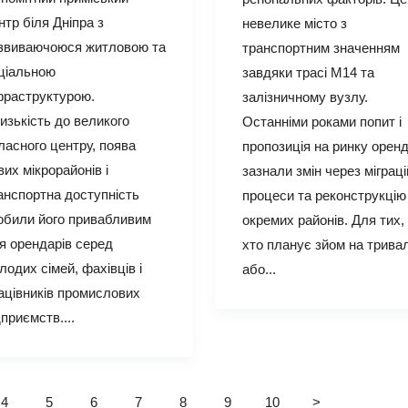
нтр біля Дніпра з
невелике місто з
звиваючоюся житловою та
транспортним значенням
ціальною
завдяки трасі М14 та
фраструктурою.
залізничному вузлу.
изькість до великого
Останніми роками попит і
ласного центру, поява
пропозиція на ринку орен
вих мікрорайонів і
зазнали змін через міграці
анспортна доступність
процеси та реконструкцію
обили його привабливим
окремих районів. Для тих,
я орендарів серед
хто планує зйом на трива
лодих сімей, фахівців і
або...
ацівників промислових
дприємств....
4
5
6
7
8
9
10
>