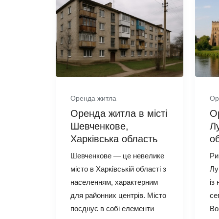
Оренда житла
Ор
Оренда житла в місті
О
Шевченкове,
Л
Харківська область
о
Шевченкове — це невелике
Ри
місто в Харківській області з
Лу
населенням, характерним
із
для районних центрів. Місто
се
поєднує в собі елементи
Во