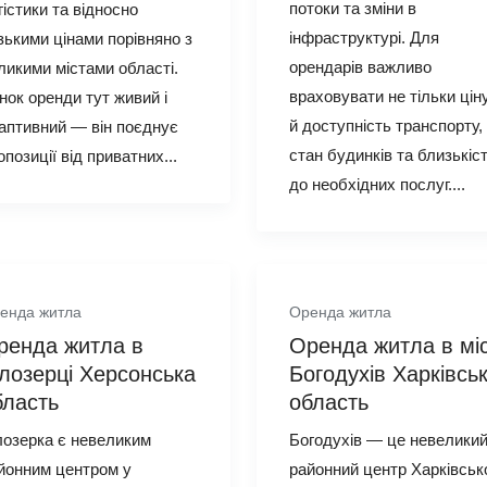
потоки та зміни в
гістики та відносно
інфраструктурі. Для
зькими цінами порівняно з
орендарів важливо
ликими містами області.
враховувати не тільки ціну
нок оренди тут живий і
й доступність транспорту,
аптивний — він поєднує
стан будинків та близькіс
опозиції від приватних...
до необхідних послуг....
енда житла
Оренда житла
ренда житла в
Оренда житла в міс
ілозерці Херсонська
Богодухів Харківсь
бласть
область
лозерка є невеликим
Богодухів — це невелики
йонним центром у
районний центр Харківськ