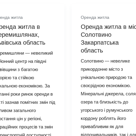
енда житла
Оренда житла
ренда житла в
Оренда житла в міс
еремишлянах,
Солотвино
ьвівська область
Закарпатська
область
ремишляни — невеликий
Солотвино — невелике
йонний центр на півдні
прикордонне місто з
вівщини з багатою
унікальною природою та
торією та стійкою
своєрідною економікою.
кальною економікою. За
Мінеральні джерела, соля
танні роки ринок оренди в
озера та близькість до
сті зазнав помітних змін під
угорського і румунського
ливом загального
кордону роблять його
остання цін у регіоні,
привабливим як для
граційних процесів та змін
відпочивальників, так і дл
транспортній доступності.