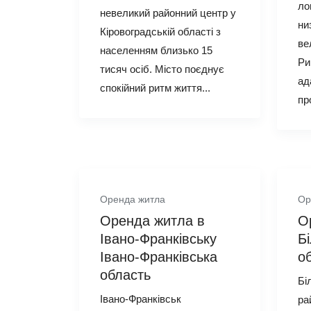
ло
невеликий районний центр у
ни
Кіровоградській області з
ве
населенням близько 15
Ри
тисяч осіб. Місто поєднує
ад
спокійний ритм життя...
пр
Оренда житла
Ор
Оренда житла в
О
Івано‑Франківську
Б
Івано‑Франківська
о
область
Бі
Івано‑Франківськ
ра