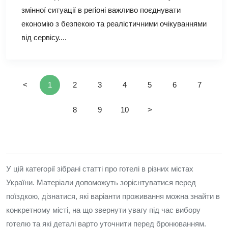
змінної ситуації в регіоні важливо поєднувати
економію з безпекою та реалістичними очікуваннями
від сервісу....
<
1
2
3
4
5
6
7
8
9
10
>
У цій категорії зібрані статті про готелі в різних містах
України. Матеріали допоможуть зорієнтуватися перед
поїздкою, дізнатися, які варіанти проживання можна знайти в
конкретному місті, на що звернути увагу під час вибору
готелю та які деталі варто уточнити перед бронюванням.