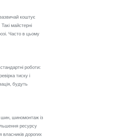
 зазвичай коштує
 Такі майстерні
озі. Часто в цьому
 стандартні роботи:
евірка тиску і
зація, будуть
 шин, шиномонтаж із
ільшення ресурсу
ля власників дорогих