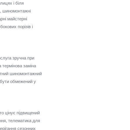
лицях і біля
и, шиномонтажні
арні майстерні
бокових порізів і
ослуга зручна при
а термінова заміна
актний шиномонтажний
 бути обмежений у
то цінує підвищений
ння, телематика для
берігання сезонних