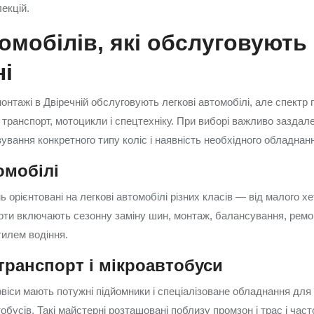
лекцій.
омобілів, які обслуговують 
і
онтажі в Двіречній обслуговують легкові автомобілі, але спектр
 транспорт, мотоцикли і спецтехніку. При виборі важливо заздале
ування конкретного типу коліс і наявність необхідного обладнан
омобілі
 орієнтовані на легкові автомобілі різних класів — від малого х
ти включають сезонну заміну шин, монтаж, балансування, ремонт
тилем водіння.
транспорт і мікроавтобуси
ервіси мають потужні підйомники і спеціалізоване обладнання дл
тобусів. Такі майстерні розташовані поблизу промзон і трас і ча