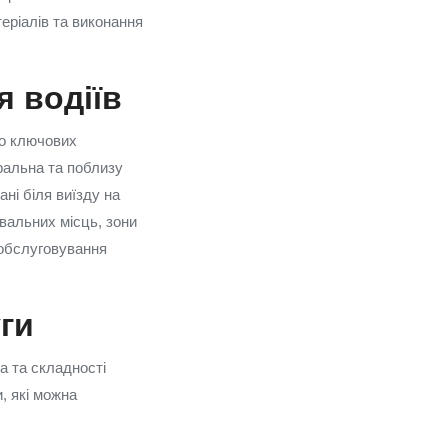
теріалів та виконання
я водіїв
до ключових
ральна та поблизу
ані біля виїзду на
вальних місць, зони
 обслуговування
уги
а та складності
, які можна