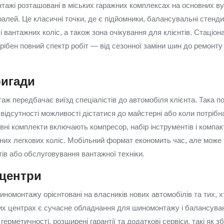
тажі розташовані в міських гаражних комплексах на основних ву
ралей. Це класичні точки, де є підйомники, балансувальні стенд
і вантажних коліс, а також зона очікування для клієнтів. Стаціон
рібен повний спектр робіт — від сезонної заміни шин до ремонту 
ригади
ж передбачає виїзд спеціалістів до автомобіля клієнта. Така п
а відсутності можливості дістатися до майстерні або коли потрібн
увні комплекти включають компресор, набір інструментів і комп
них легкових коліс. Мобільний формат економить час, але може
тів або обслуговування вантажної техніки.
 центри
иномонтажу орієнтовані на власників нових автомобілів та тих, х
аких центрах є сучасне обладнання для шиномонтажу і балансува
 герметичності, розширені гарантії та додаткові сервіси, такі як з