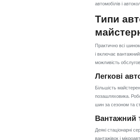
автомобілів і автоко
Типи авт
майстерн
Практично всі шином
і включає вантажний
можливість обслугов
Легкові авт
Більшість майстерень
позашляховика. Робо
шин за сезоном та с
Вантажний 
Деякі стаціонарні с
вантажівок і мікроав