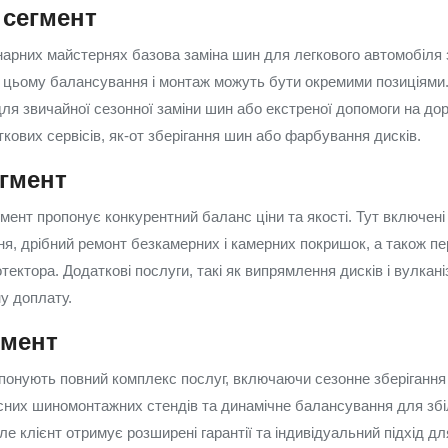
сегмент
арних майстернях базова заміна шин для легкового автомобіля
ри цьому балансування і монтаж можуть бути окремими позиціями.
ля звичайної сезонної заміни шин або екстреної допомоги на дор
кових сервісів, як-от зберігання шин або фарбування дисків.
егмент
мент пропонує конкурентний баланс ціни та якості. Тут включені
я, дрібний ремонт безкамерних і камерних покришок, а також пер
тектора. Додаткові послуги, такі як випрямлення дисків і вулкані
у доплату.
гмент
понують повний комплекс послуг, включаючи сезонне зберігання
сних шиномонтажних стендів та динамічне балансування для зб
 але клієнт отримує розширені гарантії та індивідуальний підхід д