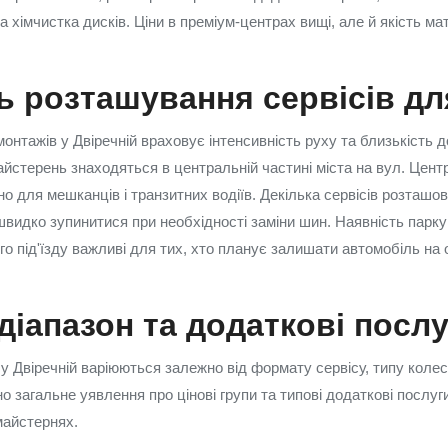
а хімчистка дисків. Ціни в преміум-центрах вищі, але й якість ма
ь розташування сервісів дл
нтажів у Двіречній враховує інтенсивність руху та близькість 
айстерень знаходяться в центральній частині міста на вул. Цент
но для мешканців і транзитних водіїв. Декілька сервісів розташов
швидко зупинитися при необхідності заміни шин. Наявність парку
ого під'їзду важливі для тих, хто планує залишати автомобіль на
діапазон та додаткові посл
у Двіречній варіюються залежно від формату сервісу, типу колес
о загальне уявлення про цінові групи та типові додаткові послуги
майстернях.