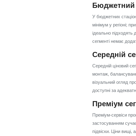
Бюджетний 
У бюджетних стаціон
мінімум у регіоні; п
ідеально підходять д
сегменті немає додат
Середній с
Середній ціновий сег
монтаж, балансуванн
візуальний огляд про
доступні за адекватн
Преміум се
Преміум-сервіси про
застосуванням суча
підвіски. Ціни вищі,