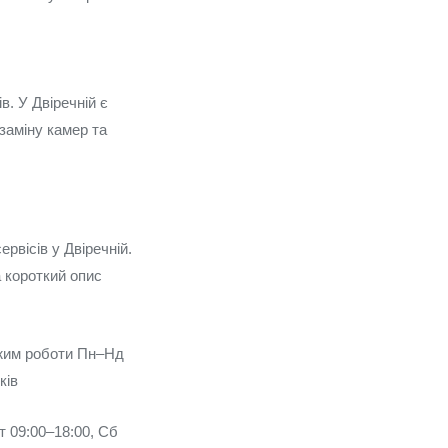
. У Двіречній є
заміну камер та
вісів у Двіречній.
а короткий опис
ежим роботи Пн–Нд
ків
т 09:00–18:00, Сб