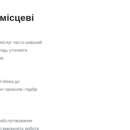
місцеві
 послуг часто ширший
гідь уточнити
ня.
етчбека до
 проколів і підбір
я обслуговування
сто виконують роботи