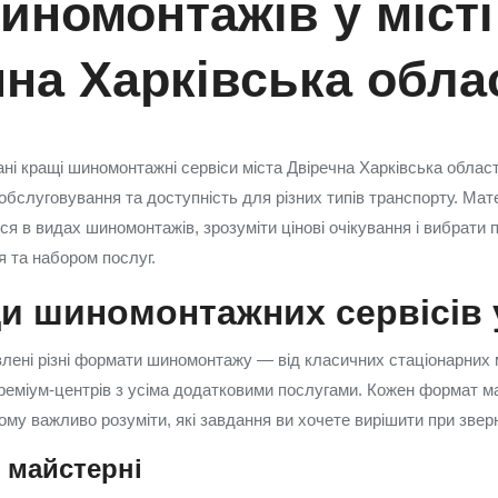
иномонтажів у місті
чна Харківська обла
рані кращі шиномонтажні сервіси міста Двіречна Харківська облас
 обслуговування та доступність для різних типів транспорту. Ма
я в видах шиномонтажів, зрозуміти цінові очікування і вибрати 
 та набором послуг.
и шиномонтажних сервісів у
влені різні формати шиномонтажу — від класичних стаціонарних
преміум-центрів з усіма додатковими послугами. Кожен формат ма
ому важливо розуміти, які завдання ви хочете вирішити при зверн
 майстерні