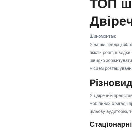
ТОП ш
Двіре
Шиномонтаж
У нашій підбірці зіб
якість робіт, швидке
швидко зорієнтуватис
місцем розташування
Різновид
У Двіречній предста
мобільних бригад і 
цільову аудиторію, т
Стаціонарні