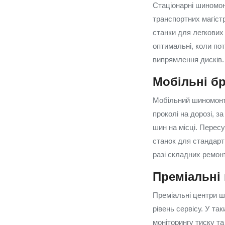
Стаціонарні шиномон
транспортних магіст
станки для легкових 
оптимальні, коли пот
випрямлення дисків.
Мобільні б
Мобільний шиномонта
проколі на дорозі, з
шин на місці. Перес
станок для стандарт
разі складних ремон
Преміальні
Преміальні центри ш
рівень сервісу. У т
моніторингу тиску та