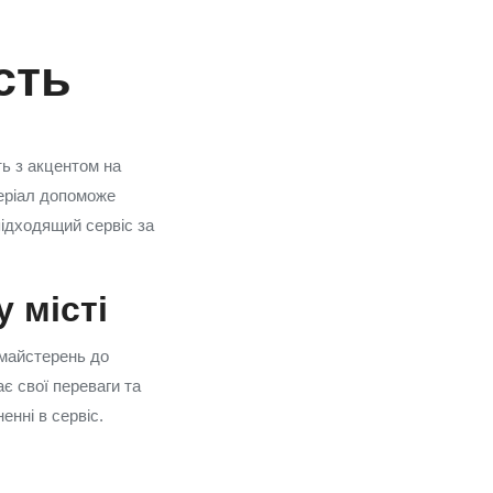
сть
ть з акцентом на
теріал допоможе
підходящий сервіс за
 місті
 майстерень до
є свої переваги та
енні в сервіс.