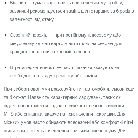
Вік шин — гума старіє навіть при невеликому пробігу,
зазвичай рекомендується заміна шин старших за 6 років в
залежності від стану
Сезонний перехід — при постійному плюсовому або
мінусовому кліматі варто міняти шини на сезонні для
кращого зчеплення і економії пального
Втрата герметичності — часті підкачки вказують на
необхідність огляду і ремонту або заміни
При виборі нової гуми враховуйте тип автомобіля, умови їзди
та бюджет. Наявність характерних маркувань, таких як
індекс навантаження, індекс швидкості, сезонні символи
M+S або сніжинка, вказує на призначення покришки. Для
міських умов часто обирають всесезонні або комфортні літні
шини з акцентом на зчеплення і низький рівень шуму. Для