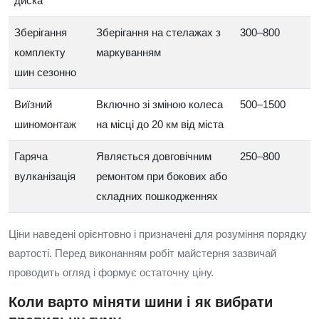
диска
Зберігання
Зберігання на стелажах з
300–800
комплекту
маркуванням
шин сезонно
Виїзний
Включно зі зміною колеса
500–1500
шиномонтаж
на місці до 20 км від міста
Гаряча
Являється довговічним
250–800
вулканізація
ремонтом при бокових або
складних пошкодженнях
Ціни наведені орієнтовно і призначені для розуміння порядку
вартості. Перед виконанням робіт майстерня зазвичай
проводить огляд і формує остаточну ціну.
Коли варто міняти шини і як вибрати