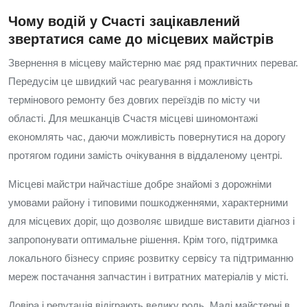
Чому водій у Счасті зацікавлений
звертатися саме до місцевих майстрів
Звернення в місцеву майстерню має ряд практичних переваг.
Передусім це швидкий час реагування і можливість
термінового ремонту без довгих переїздів по місту чи
області. Для мешканців Счастя місцеві шиномонтажі
економлять час, даючи можливість повернутися на дорогу
протягом години замість очікування в віддаленому центрі.
Місцеві майстри найчастіше добре знайомі з дорожніми
умовами району і типовими пошкодженнями, характерними
для місцевих доріг, що дозволяє швидше виставити діагноз і
запропонувати оптимальне рішення. Крім того, підтримка
локального бізнесу сприяє розвитку сервісу та підтриманню
мереж постачання запчастин і витратних матеріалів у місті.
Довіра і репутація відіграють велику роль. Малі майстерні в