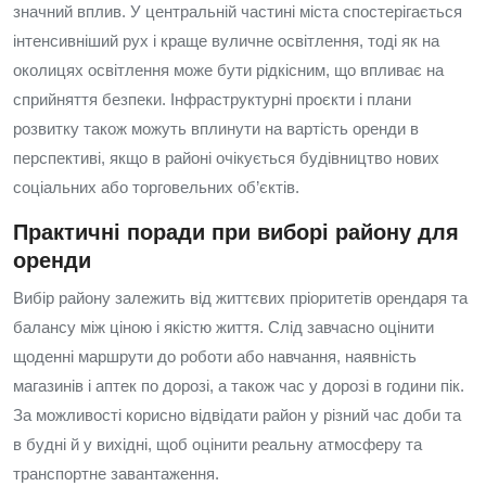
значний вплив. У центральній частині міста спостерігається
інтенсивніший рух і краще вуличне освітлення, тоді як на
околицях освітлення може бути рідкісним, що впливає на
сприйняття безпеки. Інфраструктурні проєкти і плани
розвитку також можуть вплинути на вартість оренди в
перспективі, якщо в районі очікується будівництво нових
соціальних або торговельних об’єктів.
Практичні поради при виборі району для
оренди
Вибір району залежить від життєвих пріоритетів орендаря та
балансу між ціною і якістю життя. Слід завчасно оцінити
щоденні маршрути до роботи або навчання, наявність
магазинів і аптек по дорозі, а також час у дорозі в години пік.
За можливості корисно відвідати район у різний час доби та
в будні й у вихідні, щоб оцінити реальну атмосферу та
транспортне завантаження.