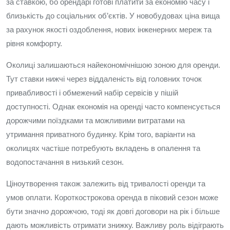
за ставкою, бо орендарі готові платити за економію часу і
близькість до соціальних об’єктів. У новобудовах ціна вища
за рахунок якості оздоблення, нових інженерних мереж та
рівня комфорту.
Околиці залишаються найекономічнішою зоною для оренди.
Тут ставки нижчі через віддаленість від головних точок
привабливості і обмежений набір сервісів у пішій
доступності. Однак економія на оренді часто компенсується
дорожчими поїздками та можливими витратами на
утримання приватного будинку. Крім того, варіанти на
околицях частіше потребують вкладень в опалення та
водопостачання в низький сезон.
Ціноутворення також залежить від тривалості оренди та
умов оплати. Короткострокова оренда в піковий сезон може
бути значно дорожчою, тоді як довгі договори на рік і більше
дають можливість отримати знижку. Важливу роль відіграють