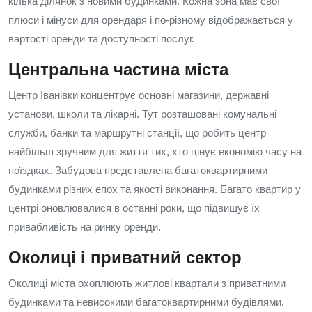
кілька ділянок з новими будинками. Кожна зона має свої
плюси і мінуси для орендаря і по-різному відображається у
вартості оренди та доступності послуг.
Центральна частина міста
Центр Іванівки концентрує основні магазини, державні
установи, школи та лікарні. Тут розташовані комунальні
служби, банки та маршрутні станції, що робить центр
найбільш зручним для життя тих, хто цінує економію часу на
поїздках. Забудова представлена багатоквартирними
будинками різних епох та якості виконання. Багато квартир у
центрі оновлювалися в останні роки, що підвищує їх
привабливість на ринку оренди.
Околиці і приватний сектор
Околиці міста охоплюють житлові квартали з приватними
будинками та невисокими багатоквартирними будівлями.