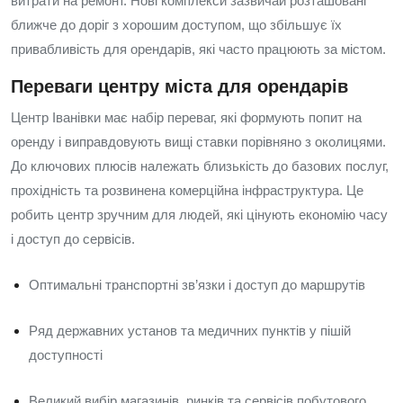
витрати на ремонт. Нові комплекси зазвичай розташовані
ближче до доріг з хорошим доступом, що збільшує їх
привабливість для орендарів, які часто працюють за містом.
Переваги центру міста для орендарів
Центр Іванівки має набір переваг, які формують попит на
оренду і виправдовують вищі ставки порівняно з околицями.
До ключових плюсів належать близькість до базових послуг,
прохідність та розвинена комерційна інфраструктура. Це
робить центр зручним для людей, які цінують економію часу
і доступ до сервісів.
Оптимальні транспортні зв’язки і доступ до маршрутів
Ряд державних установ та медичних пунктів у пішій
доступності
Великий вибір магазинів, ринків та сервісів побутового