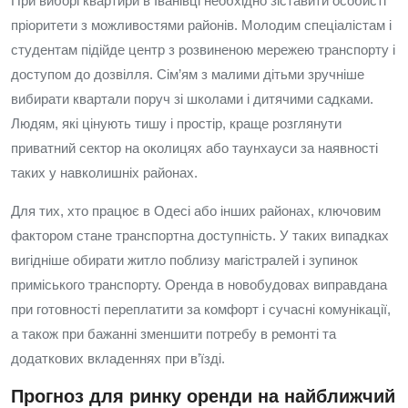
При виборі квартири в Іванівці необхідно зіставити особисті
пріоритети з можливостями районів. Молодим спеціалістам і
студентам підійде центр з розвиненою мережею транспорту і
доступом до дозвілля. Сім’ям з малими дітьми зручніше
вибирати квартали поруч зі школами і дитячими садками.
Людям, які цінують тишу і простір, краще розглянути
приватний сектор на околицях або таунхауси за наявності
таких у навколишніх районах.
Для тих, хто працює в Одесі або інших районах, ключовим
фактором стане транспортна доступність. У таких випадках
вигідніше обирати житло поблизу магістралей і зупинок
приміського транспорту. Оренда в новобудовах виправдана
при готовності переплатити за комфорт і сучасні комунікації,
а також при бажанні зменшити потребу в ремонті та
додаткових вкладеннях при в’їзді.
Прогноз для ринку оренди на найближчий