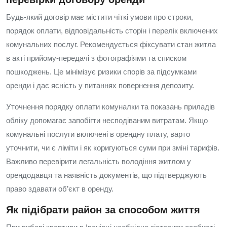
Будь-який договір має містити чіткі умови про строки,
порядок оплати, відповідальність сторін і перелік включених
комунальних послуг. Рекомендується фіксувати стан житла
в акті прийому-передачі з фотографіями та списком
пошкоджень. Це мінімізує ризики спорів за підсумками
оренди і дає ясність у питаннях повернення депозиту.
Уточнення порядку оплати комуналки та показань приладів
обліку допомагає запобігти несподіваним витратам. Якщо
комунальні послуги включені в орендну плату, варто
уточнити, чи є ліміти і як коригуються суми при зміні тарифів.
Важливо перевірити легальність володіння житлом у
орендодавця та наявність документів, що підтверджують
право здавати об’єкт в оренду.
Як підібрати район за способом життя