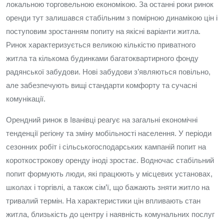
локальною торговельною економікою. За останні роки ринок
оренди тут залишався стабільним з помірною динамікою цін і
поступовим зростанням попиту на якісні варіанти житла.
Ринок характеризується великою кількістю приватного
житла та кількома будинками багатоквартирного фонду
радянської забудови. Нові забудови з’являються повільно,
але забезпечують вищі стандарти комфорту та сучасні
комунікації.
Орендний ринок в Іванівці реагує на загальні економічні
тенденції регіону та зміну мобільності населення. У періоди
сезонних робіт і сільськогосподарських кампаній попит на
короткострокову оренду іноді зростає. Водночас стабільний
попит формують люди, які працюють у місцевих установах,
школах і торгівлі, а також сім’ї, що бажають зняти житло на
тривалий термін. На характеристики цін впливають стан
житла, близькість до центру і наявність комунальних послуг