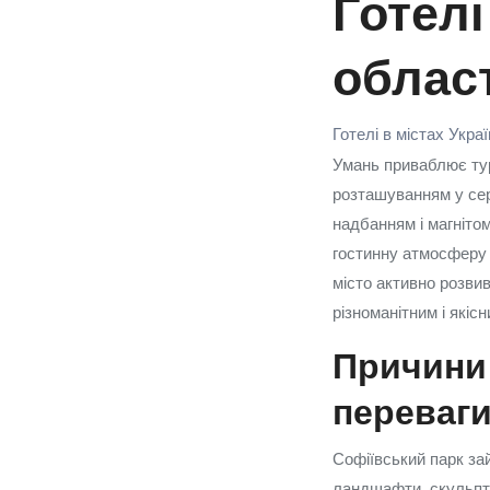
Готелі
облас
Готелі в містах Укра
Умань приваблює тур
розташуванням у сер
надбанням і магнітом
гостинну атмосферу 
місто активно розви
різноманітним і якісн
Причини 
переваг
Софіївський парк зай
ландшафти, скульптур