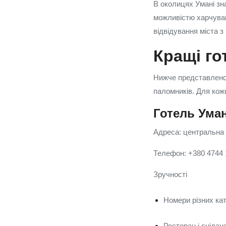
В околицях Умані зна
можливістю харчуванн
відвідування міста з
Кращі го
Нижче представлено п
паломників. Для кожн
Готель Ума
Адреса: центральна ч
Телефон: +380 4744
Зручності
Номери різних кат
Ресторан і сніда