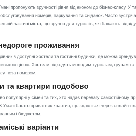
Умані пропонують зручності рівня від економ до бізнес-класу. У т
обслуговування номерів, паркування та сніданок. Часто зустріча
льній частині міста, що зручно для туристів, які бажають відвід
 недороге проживання
івників доступні хостели та гостинні будинки, де можна орендув
низькою ціною. Хостели підходять молодим туристам, групам та 
су поза номером.
и та квартири подобово
о популярні у сімей та тих, хто надає перевагу самостійному пр
В Умані багато приватних квартир, що здаються через онлайн-п
уванням і бюджетом.
аміські варіанти