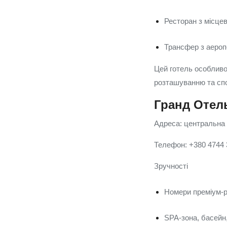
Ресторан з місце
Трансфер з аероп
Цей готель особливо
розташуванню та спо
Гранд Отел
Адреса: центральна 
Телефон: +380 4744
Зручності
Номери преміум-р
SPA-зона, басейн