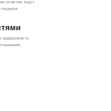
к за містом, іноді з
е поєднати
стями
с-відвідувачів та
розташування.