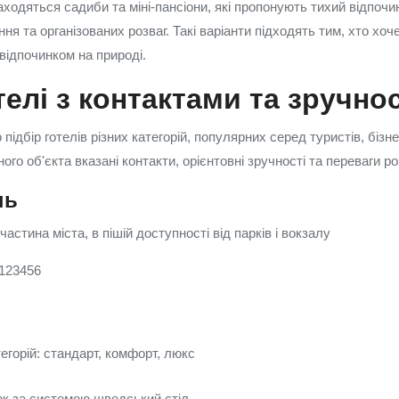
ходяться садиби та міні-пансіони, які пропонують тихий відпочино
я та організованих розваг. Такі варіанти підходять тим, хто хоч
 відпочинком на природі.
телі з контактами та зручно
ідбір готелів різних категорій, популярних серед туристів, бізне
ого об'єкта вказані контакти, орієнтовні зручності та переваги 
нь
астина міста, в пішій доступності від парків і вокзалу
 123456
егорій: стандарт, комфорт, люкс
нок за системою шведський стіл