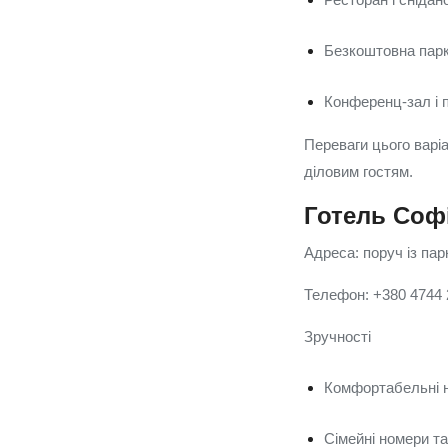
Безкоштовна парко
Конференц-зал і 
Переваги цього варіа
діловим гостям.
Готель Соф
Адреса: поруч із па
Телефон: +380 4744
Зручності
Комфортабельні н
Сімейні номери т