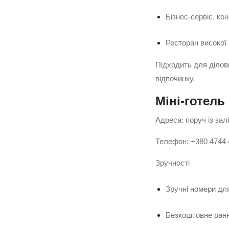
Бізнес-сервіс, ко
Ресторан високої 
Підходить для ділов
відпочинку.
Міні-готель
Адреса: поруч із за
Телефон: +380 4744
Зручності
Зручні номери дл
Безкоштовне раннє