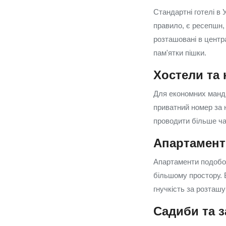
Стандартні готелі в 
правило, є ресепшн, 
розташовані в центра
пам'ятки пішки.
Хостели та
Для економних мандр
приватний номер за 
проводити більше ча
Апартамент
Апартаменти подобов
більшому простору. 
гнучкість за розташ
Садиби та з