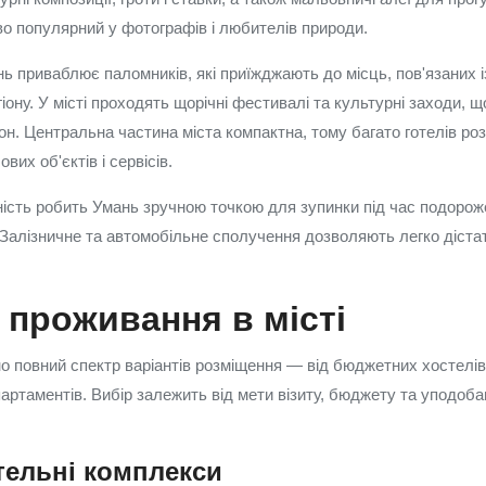
во популярний у фотографів і любителів природи.
ь приваблює паломників, які приїжджають до місць, пов'язаних із
ону. У місті проходять щорічні фестивалі та культурні заходи, щ
он. Центральна частина міста компактна, тому багато готелів роз
вих об'єктів і сервісів.
ість робить Умань зручною точкою для зупинки під час подоро
 Залізничне та автомобільне сполучення дозволяють легко дістат
 проживання в місті
о повний спектр варіантів розміщення — від бюджетних хостелі
партаментів. Вибір залежить від мети візиту, бюджету та уподоб
отельні комплекси