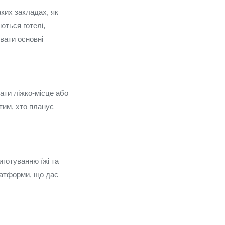
аких закладах, як
ються готелі,
увати основні
ати ліжко-місце або
тим, хто планує
иготуванню їжі та
латформи, що дає