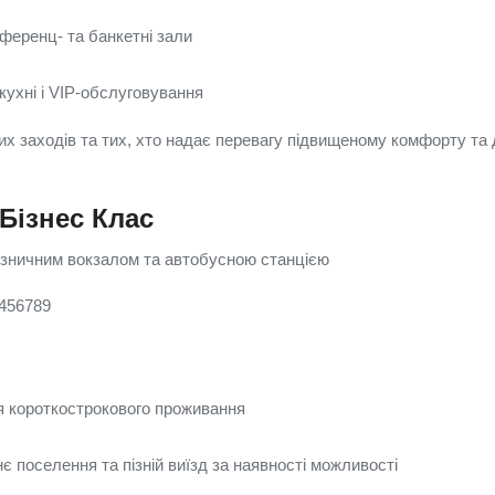
нференц- та банкетні зали
кухні і VIP-обслуговування
их заходів та тих, хто надає перевагу підвищеному комфорту та
 Бізнес Клас
лізничним вокзалом та автобусною станцією
 456789
я короткострокового проживання
 поселення та пізній виїзд за наявності можливості