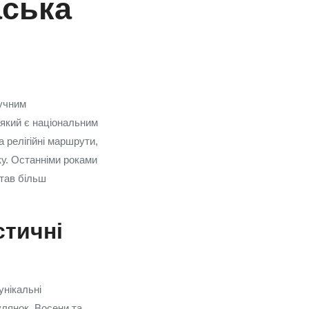
аська
ручним
 який є національним
а релігійні маршрути,
ку. Останніми роками
став більш
стичні
унікальні
улянок. Восени та