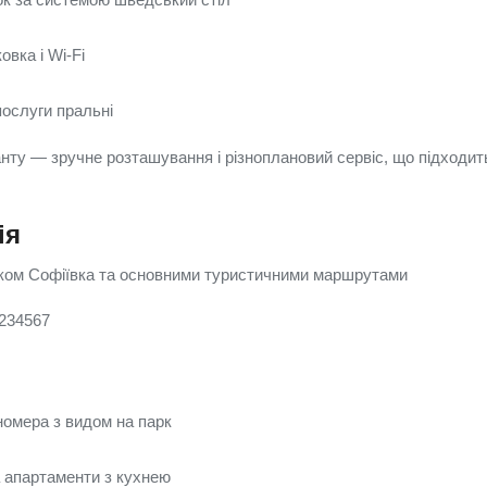
вка і Wi-Fi
послуги пральні
нту — зручне розташування і різноплановий сервіс, що підходить
ія
рком Софіївка та основними туристичними маршрутами
 234567
омера з видом на парк
а апартаменти з кухнею