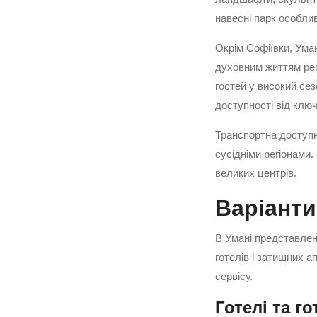
навесні парк особли
Окрім Софіївки, Уман
духовним життям регі
гостей у високий сез
доступності від ключо
Транспортна доступн
сусідніми регіонами.
великих центрів.
Варіанти
В Умані представлен
готелів і затишних а
сервісу.
Готелі та г