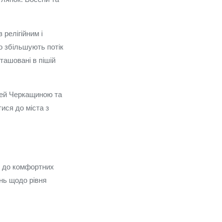
 релігійним і
о збільшують потік
ташовані в пішій
жей Черкащиною та
ися до міста з
в до комфортних
ань щодо рівня