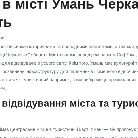
 в місті Умань Черк
ть
їни
истів своїми історичними та природними пам'ятками, а також з
ці Черкаської області. Місто відоме передусім парком Софіївка,
 для відвідувачів з усього світу. Крім того, Умань має культурні т
і розвинену інфраструктуру для паломників і сімейного відпочин
вається як туристичний напрямок, тому вибір місць проживання 
им.
відвідування міста та тури
и
має центральне місце в туристичній карті Умані — він пропонує 
ні композиції, гроти і ставки, а також мальовничі алеї для прог