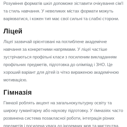
Розуміння форматів шкіл допоможе зіставити очікування сім’ї
та стиль навчання. У невеликих містах формати можуть
варіюватися, і кожен тип має свої сильні та слабкі сторони.
Ліцей
Ліцеї зазвичай орієнтовані на поглиблене академічне
навчання за конкретними напрямами. У ліцеї частіше
зустрічаються профільні класи з посиленим викладанням
профільних предметів, підготовка до олімпіад і ЗНО. Це
хороший варіант для дітей із чітко вираженою академічною
мотивацією.
Гімназія
Гімназії роблять акцент на загальнокультурну освіту та
широку гуманітарну або наукову підготовку. У гімназіях часто
розвинена система позакласної роботи, інтеграція різних
предметів і посилена увага до іноземних мов та мистецтва.