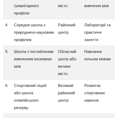
гуманітарного
місто
вивчення мов
профілю
4
Середня школа з
Районний
Лабораторії та
природничо‑науковим
центр
практичні
профілем
заняття
5
Школа з поглибленим
Обласний
Навчання
вивченням іноземних
центр або
кільком мовам
мов
велике
місто
6
Спортивний ліцей
Великий
Розвиток
або школа
районний
спортивних
олімпійського
центр
навичок
резерву