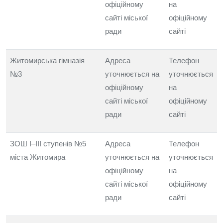
офіційному
на
сайті міської
офіційному
ради
сайті
Житомирська гімназія
Адреса
Телефон
№3
уточнюється на
уточнюється
офіційному
на
сайті міської
офіційному
ради
сайті
ЗОШ I–III ступенів №5
Адреса
Телефон
міста Житомира
уточнюється на
уточнюється
офіційному
на
сайті міської
офіційному
ради
сайті