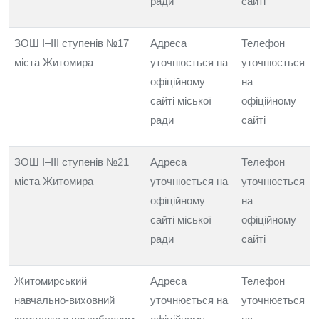
ради
сайті
ЗОШ I–III ступенів №17
Адреса
Телефон
міста Житомира
уточнюється на
уточнюється
офіційному
на
сайті міської
офіційному
ради
сайті
ЗОШ I–III ступенів №21
Адреса
Телефон
міста Житомира
уточнюється на
уточнюється
офіційному
на
сайті міської
офіційному
ради
сайті
Житомирський
Адреса
Телефон
навчально-виховний
уточнюється на
уточнюється