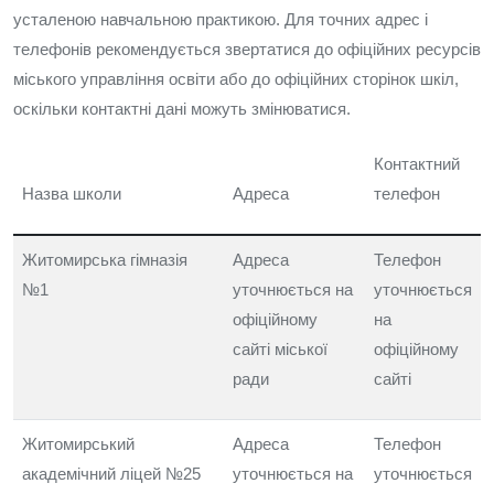
усталеною навчальною практикою. Для точних адрес і
телефонів рекомендується звертатися до офіційних ресурсів
міського управління освіти або до офіційних сторінок шкіл,
оскільки контактні дані можуть змінюватися.
Контактний
Назва школи
Адреса
телефон
Житомирська гімназія
Адреса
Телефон
№1
уточнюється на
уточнюється
офіційному
на
сайті міської
офіційному
ради
сайті
Житомирський
Адреса
Телефон
академічний ліцей №25
уточнюється на
уточнюється