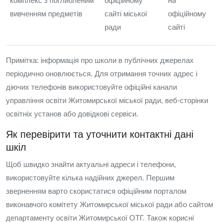
комплекс з поглибленим
офіційному
на
вивченням предметів
сайті міської
офіційному
ради
сайті
Примітка: інформація про школи в публічних джерелах
періодично оновлюється. Для отримання точних адрес і
діючих телефонів використовуйте офіційні канали
управління освіти Житомирської міської ради, веб‑сторінки
освітніх установ або довідкові сервіси.
Як перевірити та уточнити контактні дані
шкіл
Щоб швидко знайти актуальні адреси і телефони,
використовуйте кілька надійних джерел. Першим
зверненням варто скористатися офіційним порталом
виконавчого комітету Житомирської міської ради або сайтом
департаменту освіти Житомирської ОТГ. Також корисні