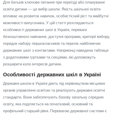
Для батьків ключове питання при переїзді або плануванні
освіти дитини — це вибір школи. Якість шкільної освіти
впливає на розвиток навичок, особистісний ріст та майбутні
можливості випускника. У цій статті розглядаються
особливості державних шкіл в Україні, переваги
безкоштовного навчання, доступні програми, критерії вибору,
порядок набору першокласників та перелік найближчих
державних шкіл з контактами. Наприкінці наведена таблиця
з додатковими гуртками та секціями, які допоможуть
розширити коло інтересів дитини.
Особливості державних шкіл в Україні
Державні школи в Україні діють під керівництвом місцевих
органів управління освітою та реалізують державні освітні
стандарти. Вони забезпечують базову загальну середню
освіту, яка поділяється на початковий, основний та
профільний старший рівні. Перевагою державної системи є