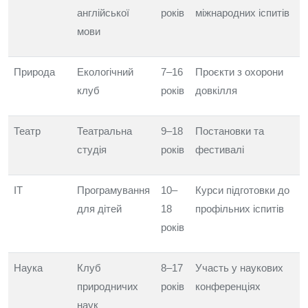
англійської
років
міжнародних іспитів
мови
Природа
Екологічний
7–16
Проєкти з охорони
клуб
років
довкілля
Театр
Театральна
9–18
Постановки та
студія
років
фестивалі
IT
Програмування
10–
Курси підготовки до
для дітей
18
профільних іспитів
років
Наука
Клуб
8–17
Участь у наукових
природничих
років
конференціях
наук