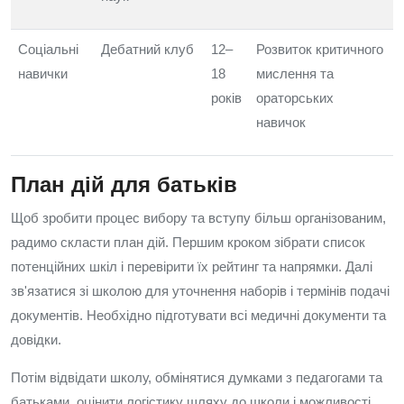
Соціальні
Дебатний клуб
12–
Розвиток критичного
навички
18
мислення та
років
ораторських
навичок
План дій для батьків
Щоб зробити процес вибору та вступу більш організованим,
радимо скласти план дій. Першим кроком зібрати список
потенційних шкіл і перевірити їх рейтинг та напрямки. Далі
зв'язатися зі школою для уточнення наборів і термінів подачі
документів. Необхідно підготувати всі медичні документи та
довідки.
Потім відвідати школу, обмінятися думками з педагогами та
батьками, оцінити логістику шляху до школи і можливості