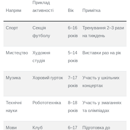
Приклад
Напрям
активності
Вік
Примітка
Спорт
Секція
6–16
Тренування 2–3 рази
футболу
років
на тиждень
Мистецтво
Художня
5–14
Виставки раз на рік
студія
років
Музика
Хоровий гурток
7–17
Участь у шкільних
років
концертах
Технічні
Робототехніка
8–18
Участь у змаганнях
науки
років
та олімпіадах
Мови
Клуб
6–17
Підготовка до