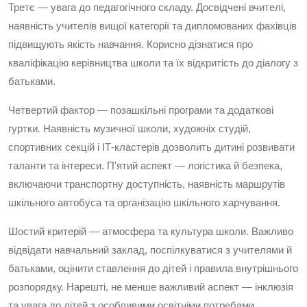
Третє — увага до педагогічного складу. Досвідчені вчителі,
наявність учителів вищої категорії та дипломованих фахівців
підвищують якість навчання. Корисно дізнатися про
кваліфікацію керівництва школи та їх відкритість до діалогу з
батьками.
Четвертий фактор — позашкільні програми та додаткові
гуртки. Наявність музичної школи, художніх студій,
спортивних секцій і IT‑кластерів дозволить дитині розвивати
таланти та інтереси. П'ятий аспект — логістика й безпека,
включаючи транспортну доступність, наявність маршрутів
шкільного автобуса та організацію шкільного харчування.
Шостий критерій — атмосфера та культура школи. Важливо
відвідати навчальний заклад, поспілкуватися з учителями й
батьками, оцінити ставлення до дітей і правила внутрішнього
розпорядку. Нарешті, не менше важливий аспект — інклюзія
та увага до дітей з особливими освітніми потребами.