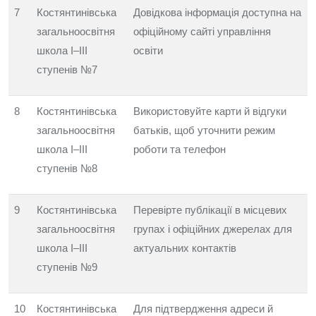
7
Костянтинівська
Довідкова інформація доступна на
загальноосвітня
офіційному сайті управління
школа I–III
освіти
ступенів №7
8
Костянтинівська
Використовуйте карти й відгуки
загальноосвітня
батьків, щоб уточнити режим
школа I–III
роботи та телефон
ступенів №8
9
Костянтинівська
Перевірте публікації в місцевих
загальноосвітня
групах і офіційних джерелах для
школа I–III
актуальних контактів
ступенів №9
10
Костянтинівська
Для підтвердження адреси й