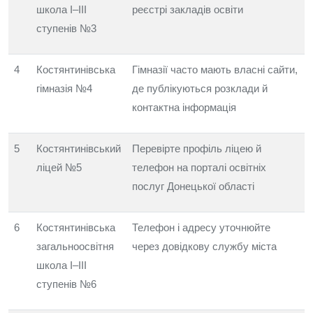
школа I–III
реєстрі закладів освіти
ступенів №3
4
Костянтинівська
Гімназії часто мають власні сайти,
гімназія №4
де публікуються розклади й
контактна інформація
5
Костянтинівський
Перевірте профіль ліцею й
ліцей №5
телефон на порталі освітніх
послуг Донецької області
6
Костянтинівська
Телефон і адресу уточнюйте
загальноосвітня
через довідкову службу міста
школа I–III
ступенів №6