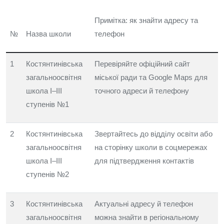
Примітка: як знайти адресу та
№
Назва школи
телефон
1
Костянтинівська
Перевіряйте офіційний сайт
загальноосвітня
міської ради та Google Maps для
школа I–III
точного адреси й телефону
ступенів №1
2
Костянтинівська
Звертайтесь до відділу освіти або
загальноосвітня
на сторінку школи в соцмережах
школа I–III
для підтвердження контактів
ступенів №2
3
Костянтинівська
Актуальні адресу й телефон
загальноосвітня
можна знайти в регіональному