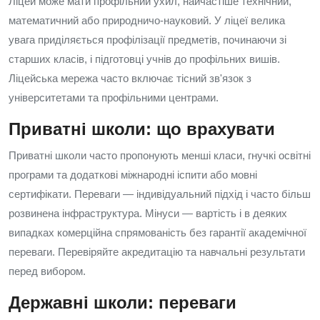
Ліцей може мати профільний ухил, найчастіше технічний,
математичний або природничо-науковий. У ліцеї велика
увага приділяється профілізації предметів, починаючи зі
старших класів, і підготовці учнів до профільних вишів.
Ліцейська мережа часто включає тісний зв'язок з
університетами та профільними центрами.
Приватні школи: що врахувати
Приватні школи часто пропонують менші класи, гнучкі освітні
програми та додаткові міжнародні іспити або мовні
сертифікати. Переваги — індивідуальний підхід і часто більш
розвинена інфраструктура. Мінуси — вартість і в деяких
випадках комерційна спрямованість без гарантії академічної
переваги. Перевіряйте акредитацію та навчальні результати
перед вибором.
Державні школи: переваги