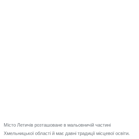
Місто Летичів розташоване в мальовничій частині
Хмельницької області й має давні традиції місцевої освіти.