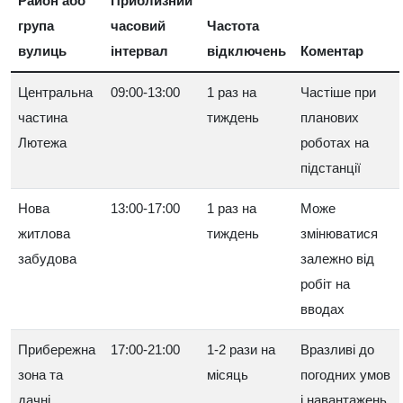
Район або
Приблизний
група
часовий
Частота
вулиць
інтервал
відключень
Коментар
Центральна
09:00-13:00
1 раз на
Частіше при
частина
тиждень
планових
Лютежа
роботах на
підстанції
Нова
13:00-17:00
1 раз на
Може
житлова
тиждень
змінюватися
забудова
залежно від
робіт на
вводах
Прибережна
17:00-21:00
1-2 рази на
Вразливі до
зона та
місяць
погодних умов
дачні
і навантажень