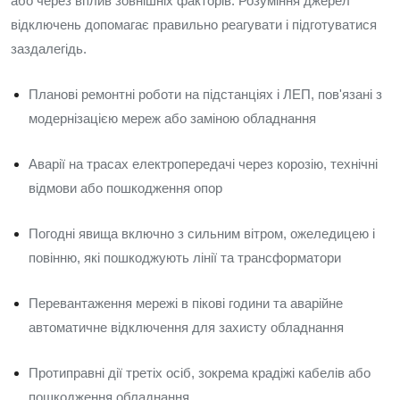
або через вплив зовнішніх факторів. Розуміння джерел
відключень допомагає правильно реагувати і підготуватися
заздалегідь.
Планові ремонтні роботи на підстанціях і ЛЕП, пов'язані з
модернізацією мереж або заміною обладнання
Аварії на трасах електропередачі через корозію, технічні
відмови або пошкодження опор
Погодні явища включно з сильним вітром, ожеледицею і
повінню, які пошкоджують лінії та трансформатори
Перевантаження мережі в пікові години та аварійне
автоматичне відключення для захисту обладнання
Протиправні дії третіх осіб, зокрема крадіжі кабелів або
пошкодження обладнання