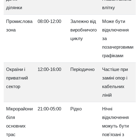
ділянки
влітку
Промислова
08:00-12:00
Залежно від
Може бути
зона
виробничого
відключення
циклу
за
позачерговими
графіками
Окраїни і
12:00-16:00
Періодично
Частіше при
приватний
заміні опор і
сектор
кабельних
ліній
Мікрорайони
21:00-05:00
Рідко
Нічні
біля
відключення
основних
можуть бути
трас
пов'язані з