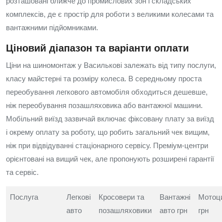
розташовані ближче до промислових зон і складських
комплексів, де є простір для роботи з великими колесами та
вантажними підйомниками.
Ціновий діапазон та варіанти оплати
Ціни на шиномонтаж у Василькові залежать від типу послуги,
класу майстерні та розміру колеса. В середньому проста
переобування легкового автомобіля обходиться дешевше,
ніж переобування позашляховика або вантажної машини.
Мобільний виїзд зазвичай включає фіксовану плату за виїзд
і окрему оплату за роботу, що робить загальний чек вищим,
ніж при відвідуванні стаціонарного сервісу. Преміум-центри
орієнтовані на вищий чек, але пропонують розширені гарантії
та сервіс.
Послуга
Легкові
Кросовери та
Вантажні
Мотоц
авто
позашляховики
авто грн
грн