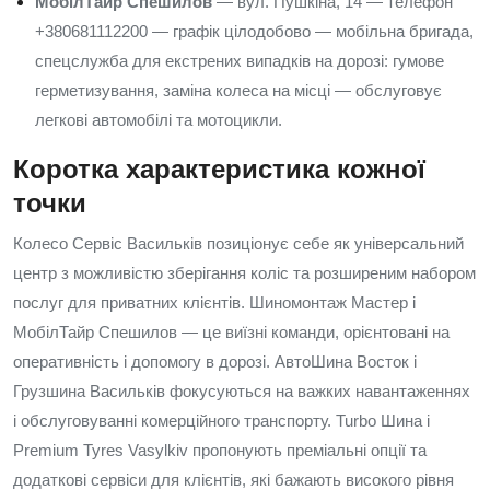
МобілТайр Спешилов
— вул. Пушкіна, 14 — телефон
+380681112200 — графік цілодобово — мобільна бригада,
спецслужба для екстрених випадків на дорозі: гумове
герметизування, заміна колеса на місці — обслуговує
легкові автомобілі та мотоцикли.
Коротка характеристика кожної
точки
Колесо Сервіс Васильків позиціонує себе як універсальний
центр з можливістю зберігання коліс та розширеним набором
послуг для приватних клієнтів. Шиномонтаж Мастер і
МобілТайр Спешилов — це виїзні команди, орієнтовані на
оперативність і допомогу в дорозі. АвтоШина Восток і
Грузшина Васильків фокусуються на важких навантаженнях
і обслуговуванні комерційного транспорту. Turbo Шина і
Premium Tyres Vasylkiv пропонують преміальні опції та
додаткові сервіси для клієнтів, які бажають високого рівня