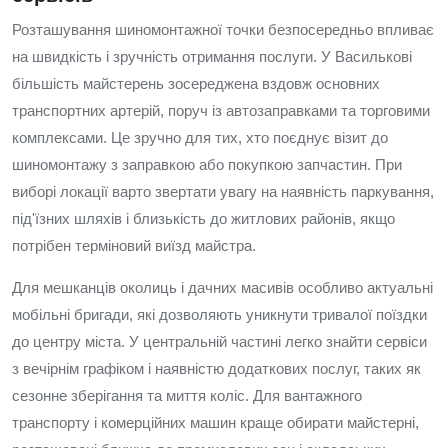
Розташування шиномонтажної точки безпосередньо впливає
на швидкість і зручність отримання послуги. У Василькові
більшість майстерень зосереджена вздовж основних
транспортних артерій, поруч із автозаправками та торговими
комплексами. Це зручно для тих, хто поєднує візит до
шиномонтажу з заправкою або покупкою запчастин. При
виборі локації варто звертати увагу на наявність паркування,
під'їзних шляхів і близькість до житлових районів, якщо
потрібен терміновий виїзд майстра.
Для мешканців околиць і дачних масивів особливо актуальні
мобільні бригади, які дозволяють уникнути тривалої поїздки
до центру міста. У центральній частині легко знайти сервіси
з вечірнім графіком і наявністю додаткових послуг, таких як
сезонне зберігання та миття коліс. Для вантажного
транспорту і комерційних машин краще обирати майстерні,