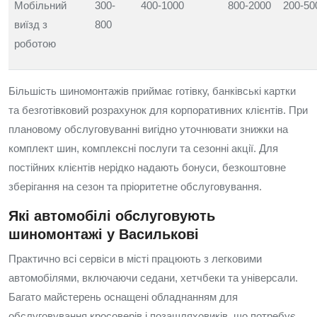
Мобільний
300-
400-1000
800-2000
200-50
виїзд з
800
роботою
Більшість шиномонтажів приймає готівку, банківські картки
та безготівковий розрахунок для корпоративних клієнтів. При
плановому обслуговуванні вигідно уточнювати знижки на
комплект шин, комплексні послуги та сезонні акції. Для
постійних клієнтів нерідко надають бонуси, безкоштовне
зберігання на сезон та пріоритетне обслуговування.
Які автомобілі обслуговують
шиномонтажі у Василькові
Практично всі сервіси в місті працюють з легковими
автомобілями, включаючи седани, хетчбеки та універсали.
Багато майстерень оснащені обладнанням для
обслуговування кросоверів і позашляховиків, що потребує