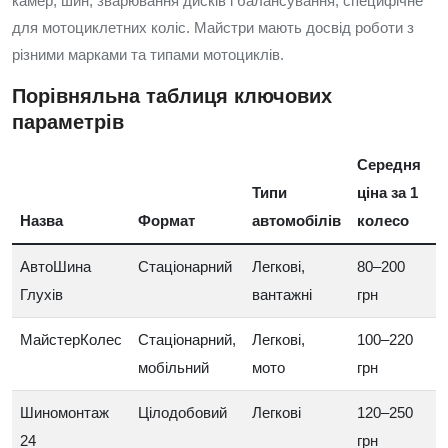
камер, шин, зварювання дисків і балансування, специфічне
для мотоциклетних коліс. Майстри мають досвід роботи з
різними марками та типами мотоциклів.
Порівняльна таблиця ключових
параметрів
Середня
Типи
ціна за 1
Назва
Формат
автомобілів
колесо
АвтоШина
Стаціонарний
Легкові,
80–200
Глухів
вантажні
грн
МайстерКолес
Стаціонарний,
Легкові,
100–220
мобільний
мото
грн
Шиномонтаж
Цілодобовий
Легкові
120–250
24
грн