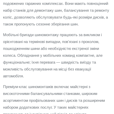
подовжених гаражних комплексах. Вони мають повноцінний
набір станків для демонтажу шин, балансування та ремонту
коліс, дозволяють обслуговувати будь-які розміри дисків, а
також пропонують сезонне зберігання шин.
Мобільні бригади шиномонтажу працюють за викликом і
орієнтовані на термінові випадки, пов'язані з проколом,
пошкодженням шини або необхідністю екстреної зміни
колеса. Обладнання у мобільних команд компактне, але
функціональне; їхня перевага — швидкість виїзду та
можливість обслуговування на місці без евакуації
автомобіля.
Преміум-клас шиномонтажів включає майстерні з
високоточними балансувальними станками, широким
асортиментом профільованих шин і дисків та розширеним
набором додаткових послуг. У таких майстернях