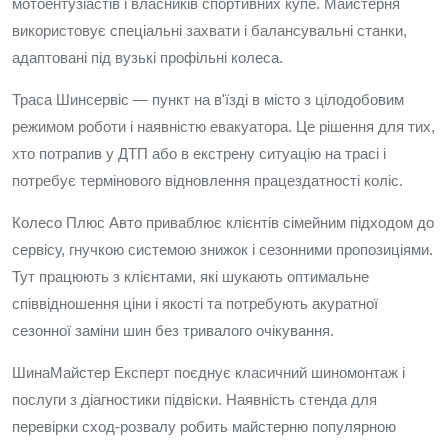
мотоентузіастів і власників спортивних купе. Майстерня
використовує спеціальні захвати і балансувальні станки,
адаптовані під вузькі профільні колеса.
Траса Шинсервіс — пункт на в'їзді в місто з цілодобовим
режимом роботи і наявністю евакуатора. Це рішення для тих,
хто потрапив у ДТП або в екстрену ситуацію на трасі і
потребує термінового відновлення працездатності коліс.
Колесо Плюс Авто приваблює клієнтів сімейним підходом до
сервісу, гнучкою системою знижок і сезонними пропозиціями.
Тут працюють з клієнтами, які шукають оптимальне
співвідношення ціни і якості та потребують акуратної
сезонної заміни шин без тривалого очікування.
ШинаМайстер Експерт поєднує класичний шиномонтаж і
послуги з діагностики підвіски. Наявність стенда для
перевірки сход-розвалу робить майстерню популярною