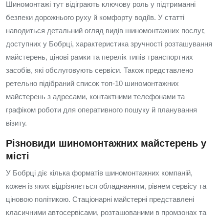
Шиномонтажі тут відіграють ключову роль у підтриманні
безпеки дорожнього руху й комфорту водіїв. У статті
наводиться детальний огляд видів шиномонтажних послуг,
доступних у Бобрці, характеристика зручності розташування
майстерень, цінові рамки та перелік типів транспортних
засобів, які обслуговують сервіси. Також представлено
ретельно підібраний список топ-10 шиномонтажних
майстерень з адресами, контактними телефонами та
графіком роботи для оперативного пошуку й планування
візиту.
Різновиди шиномонтажних майстерень у
місті
У Бобрці діє кілька форматів шиномонтажних компаній,
кожен із яких відрізняється обладнанням, рівнем сервісу та
ціновою політикою. Стаціонарні майстерні представлені
класичними автосервісами, розташованими в промзонах та