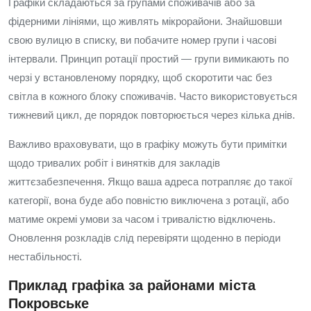
Графіки складаються за групами споживачів або за
фідерними лініями, що живлять мікрорайони. Знайшовши
свою вулицю в списку, ви побачите номер групи і часові
інтервали. Принцип ротації простий — групи вимикають по
черзі у встановленому порядку, щоб скоротити час без
світла в кожного блоку споживачів. Часто використовується
тижневий цикл, де порядок повторюється через кілька днів.
Важливо враховувати, що в графіку можуть бути примітки
щодо тривалих робіт і винятків для закладів
життєзабезпечення. Якщо ваша адреса потрапляє до такої
категорії, вона буде або повністю виключена з ротації, або
матиме окремі умови за часом і тривалістю відключень.
Оновлення розкладів слід перевіряти щоденно в періоди
нестабільності.
Приклад графіка за районами міста
Покровське