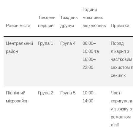
Години
Тиждень
Тиждень
можливих
Район міста
перший
другий
відключень
Примітки
Центральний
Група 1
Група 4
06:00–
Поряд
район
10:00 та
лікарня з
18:00–
частковим
22:00
захистом 
секціях
Північний
Група 2
Група 5
10:00–
Часті
мікрорайон
14:00
коригуван
у зв'язку з
ремонтом
лінії