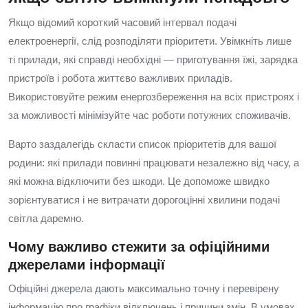
Якщо відомий короткий часовий інтервал подачі
електроенергії, слід розподіляти пріоритети. Увімкніть лише
ті прилади, які справді необхідні — приготування їжі, зарядка
пристроїв і робота життєво важливих приладів.
Використовуйте режим енергозбереження на всіх пристроях і
за можливості мінімізуйте час роботи потужних споживачів.
Варто заздалегідь скласти список пріоритетів для вашої
родини: які прилади повинні працювати незалежно від часу, а
які можна відключити без шкоди. Це допоможе швидко
зорієнтуватися і не витрачати дорогоцінні хвилини подачі
світла даремно.
Чому важливо стежити за офіційними
джерелами інформації
Офіційні джерела дають максимально точну і перевірену
інформацію про графіки відключень і причини змін. В умовах