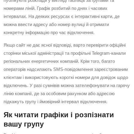
публікують розклади у вигляді таблиць за групами та
номерами ліній. Графік розбитий по днях і часових
інтервалах. На деяких ресурсах є інтерактивні карти, де
можна ввести адресу або номер вулиці й отримати
конкретну інформацію про час відключення.
Якщо сайт не дає ясної відповіді, варто перевірити офіційні
сторінки міської адміністрації та профільні Telegram-канали
регіональних енергетичних компаній. Крім того, багато
операторів надсилають SMS-повідомлення зареєстрованим
клієнтам і використовують короткі номери для довідок щодо
відключень. У разі сумнівів можна зателефонувати на гарячу
лінію компанії, де за особовим рахунком або адресою
підкажуть групу і ймовірний інтервал відключення.
Як читати графіки і розпізнати
вашу групу