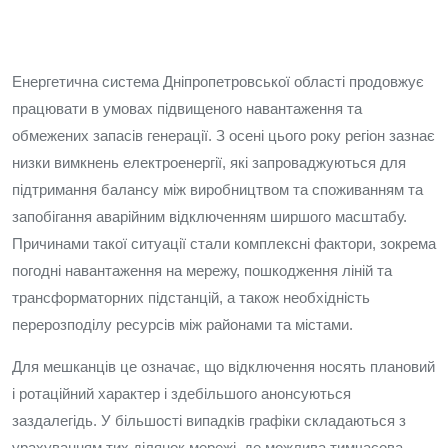
Енергетична система Дніпропетровської області продовжує
працювати в умовах підвищеного навантаження та
обмежених запасів генерації. З осені цього року регіон зазнає
низки вимкнень електроенергії, які запроваджуються для
підтримання балансу між виробництвом та споживанням та
запобігання аварійним відключенням ширшого масштабу.
Причинами такої ситуації стали комплексні фактори, зокрема
погодні навантаження на мережу, пошкодження ліній та
трансформаторних підстанцій, а також необхідність
перерозподілу ресурсів між районами та містами.
Для мешканців це означає, що відключення носять плановий
і ротаційний характер і здебільшого анонсуються
заздалегідь. У більшості випадків графіки складаються з
урахуванням тих ділянок мережі, де можлива тимчасова