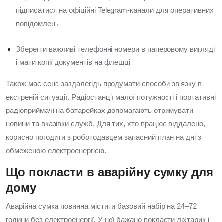
підписатися на офіційні Telegram-канали для оперативних
повідомлень
Зберегти важливі телефонні номери в паперовому вигляді
і мати копії документів на флешці
Також має сенс заздалегідь продумати способи зв'язку в
екстреній ситуації. Радіостанції малої потужності і портативні
радіоприймачі на батарейках допомагають отримувати
новини та вказівки служб. Для тих, хто працює віддалено,
корисно погодити з роботодавцем запасний план на дні з
обмеженою електроенергією.
Що покласти в аварійну сумку для
дому
Аварійна сумка повинна містити базовий набір на 24–72
години без електроенергії. У неї бажано покласти ліхтарик і