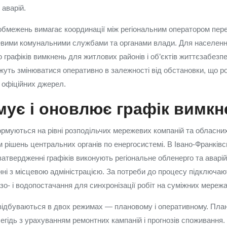
аварій.
обмежень вимагає координації між регіональним оператором пере
цевими комунальними службами та органами влади. Для населенн
 графіків вимкнень для житлових районів і об’єктів життєзабезп
жуть змінюватися оперативно в залежності від обстановки, що 
г офіційних джерел.
ує і оновлює графік вимкн
рмуються на рівні розподільчих мережевих компаній та обласни
 рішень центральних органів по енергосистемі. В Івано‑Франківс
 затвердженні графіків виконують регіональне обленерго та аварі
ні з місцевою адміністрацією. За потреби до процесу підключаю
зо‑ і водопостачання для синхронізації робіт на суміжних мережа
відбуваються в двох режимах — плановому і оперативному. План
егідь з урахуванням ремонтних кампаній і прогнозів споживання.