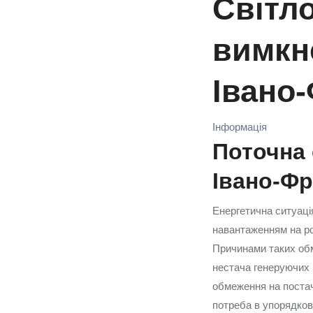
Світл
вимкне
Івано
Інформація
Поточна 
Івано‑Фр
Енергетична ситуація
навантаженням на ро
Причинами таких обме
нестача генеруючих п
обмеження на постач
потреба в упорядков