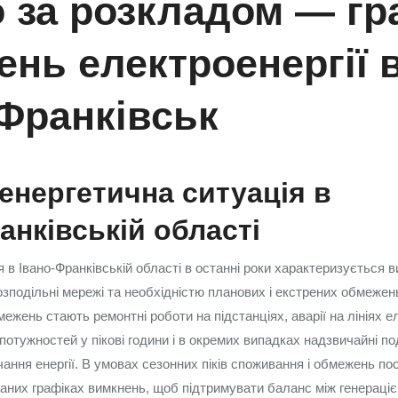
о за розкладом — гр
нь електроенергії в
‑Франківськ
енергетична ситуація в
анківській області
 в Івано‑Франківській області в останні роки характеризується 
зподільні мережі та необхідністю планових і екстрених обмежен
жень стають ремонтні роботи на підстанціях, аварії на лініях е
отужностей у пікові години і в окремих випадках надзвичайні по
ання енергії. В умовах сезонних піків споживання і обмежень по
аних графіках вимкнень, щоб підтримувати баланс між генераціє