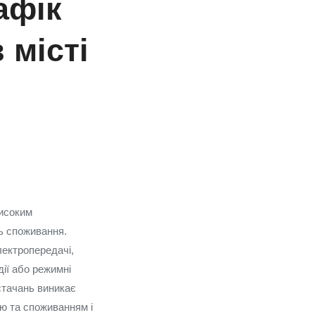
афік
 місті
високим
ь споживання.
лектропередачі,
дії або режимні
стачань виникає
ю та споживанням і