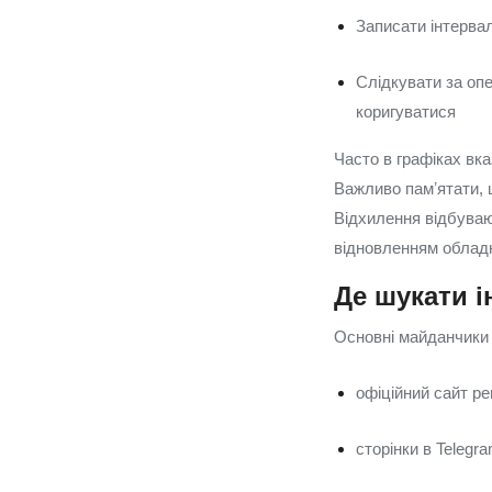
Записати інтервал
Слідкувати за оп
коригуватися
Часто в графіках вка
Важливо памʼятати, щ
Відхилення відбуваю
відновленням облад
Де шукати 
Основні майданчики 
офіційний сайт ре
сторінки в Telegra