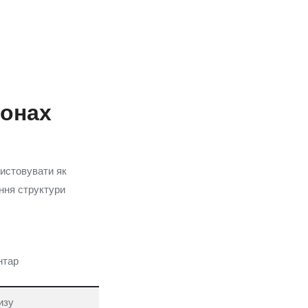
йонах
ристовувати як
ння структури
нтар
изу