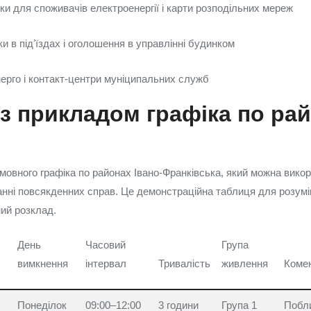
ки для споживачів електроенергії і карти розподільних мереж
и в підʼїздах і оголошення в управлінні будинком
нерго і контакт‑центри муніципальних служб
з прикладом графіка по ра
овного графіка по районах Івано‑Франківська, який можна вико
анні повсякденних справ. Це демонстраційна таблиця для розумі
ний розклад.
День
Часовий
Група
вимкнення
інтервал
Тривалість
живлення
Коме
Понеділок
09:00–12:00
3 години
Група 1
Побл