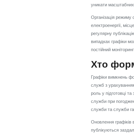
уникати масштабних 
Організація режиму 
електроенергії, міс
регулярну публікацію
випадках графіки мо
постійний моніторин
Хто форм
Графіки вимкнень фо
служб з урахуванням
роль у підготовці та
служби при погоджен
служби та служби га
Оновлення графіків 
публікуються заздал