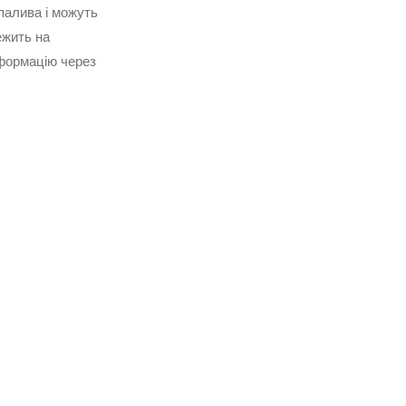
палива і можуть
ежить на
нформацію через