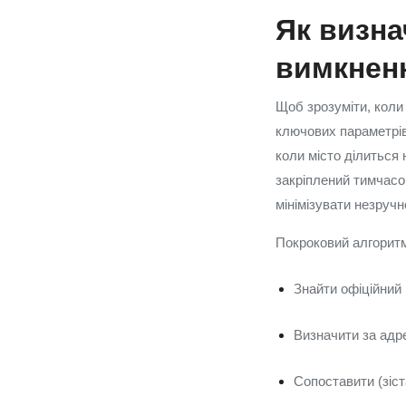
Як визна
вимкнен
Щоб зрозуміти, коли 
ключових параметрів
коли місто ділиться 
закріплений тимчасо
мінімізувати незручн
Покроковий алгоритм
Знайти офіційний 
Визначити за адр
Сопоставити (зіст