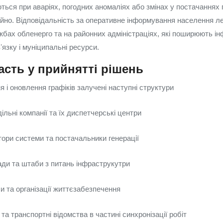
ться при аваріях, погодних аномаліях або змінах у постачаннях 
айно. Відповідальність за оперативне інформування населення л
бах обленерго та на районних адміністраціях, які поширюють і
ʼязку і муніципальні ресурси.
асть у прийнятті рішень
 і оновлення графіків залучені наступні структури
дільні компанії та їх диспетчерські центри
тори системи та постачальники генерації
ади та штаби з питань інфраструкутри
и та організації життєзабезпечення
 та транспортні відомства в частині синхронізації робіт