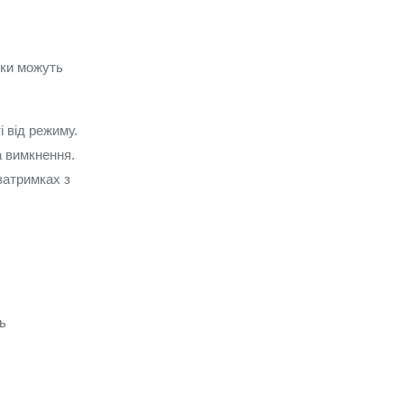
іки можуть
і від режиму.
а вимкнення.
затримках з
ь