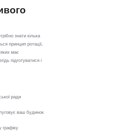
ивого
трібно знати кілька
ься принцип ротації,
 яких має
ідь підготуватися і
ської ради
луговує ваш будинок
у графіку