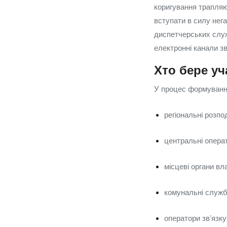
коригування трапляю
вступати в силу нег
диспетчерських служ
електронні канали зв
Хто бере уч
У процес формування
регіональні розпо
центральні опера
місцеві органи вл
комунальні служб
оператори звʼязку