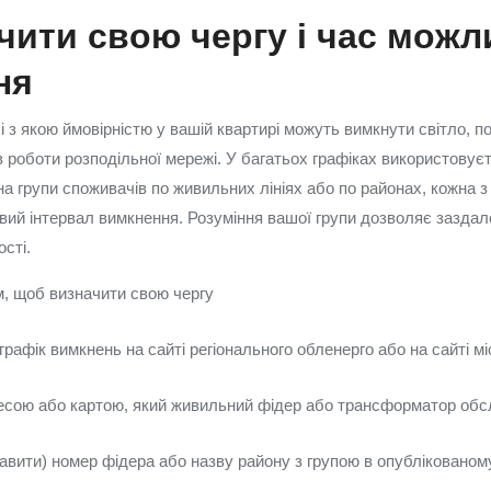
чити свою чергу і час можл
ня
і з якою ймовірністю у вашій квартирі можуть вимкнути світло, по
 роботи розподільної мережі. У багатьох графіках використовуєт
на групи споживачів по живильних лініях або по районах, кожна з
вий інтервал вимкнення. Розуміння вашої групи дозволяє заздалег
ості.
, щоб визначити свою чергу
графік вимкнень на сайті регіонального обленерго або на сайті мі
есою або картою, який живильний фідер або трансформатор обс
авити) номер фідера або назву району з групою в опублікованом