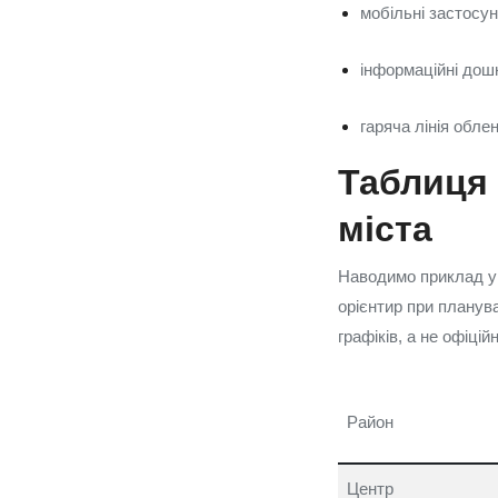
мобільні застосун
інформаційні дошк
гаряча лінія обле
Таблиця 
міста
Наводимо приклад ум
орієнтир при планув
графіків, а не офіцій
Район
Центр