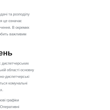
дачі та розподілу
я це означає
ечення. В окремих
робить важливим
ень
х диспетчерських
ькій області основну
йно‑диспетчерські
ться комунальні
х.
ові графіки
 Оперативні