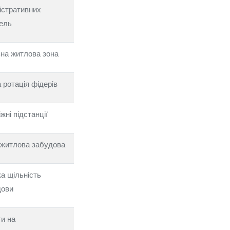
істративних
ель
на житлова зона
 ротація фідерів
жні підстанції
 житлова забудова
а щільність
дови
и на