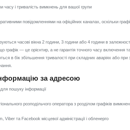
и часу і тривалість вимкнень для вашої групи
еративними повідомленнями на офіційних каналах, оскільки граф
зуються часові вікна 2 години, 3 години або 4 години в залежност
о графік — це орієнтир, а не гарантія точного часу включення т
ться в бік збільшення тривалості при складних аваріях або при 
нання.
інформацію за адресою
для пошуку інформації
гіонального розподільчого оператора з розділом графіків вимкнен
m, Viber та Facebook місцевої адміністрації і обленерго