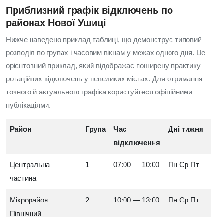
Приблизний графік відключень по
районах Нової Ушиці
Нижче наведено приклад таблиці, що демонструє типовий
розподіл по групах і часовим вікнам у межах одного дня. Це
орієнтовний приклад, який відображає поширену практику
ротаційних відключень у невеликих містах. Для отримання
точного й актуального графіка користуйтеся офіційними
публікаціями.
Район
Група
Час
Дні тижня
відключення
Центральна
1
07:00 — 10:00
Пн Ср Пт
частина
Мікрорайон
2
10:00 — 13:00
Пн Ср Пт
Північний