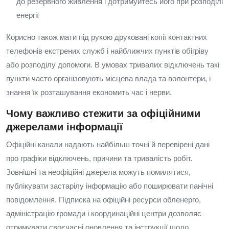
до резервного живлення і дотримуйтесь його при розподілі
енергії
Корисно також мати під рукою друковані копії контактних
телефонів екстрених служб і найближчих пунктів обігріву
або розподілу допомоги. В умовах тривалих відключень такі
пункти часто організовують місцева влада та волонтери, і
знання їх розташування економить час і нерви.
Чому важливо стежити за офіційними
джерелами інформації
Офіційні канали надають найбільш точні й перевірені дані
про графіки відключень, причини та тривалість робіт.
Зовнішні та неофіційні джерела можуть помилятися,
публікувати застарілу інформацію або поширювати панічні
повідомлення. Підписка на офіційні ресурси обленерго,
адміністрацію громади і координаційні центри дозволяє
отримувати своєчасні оновлення та інструкції щодо