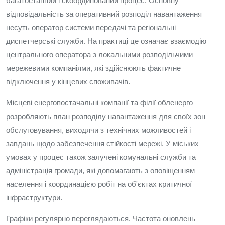
багатоетапний і скоординований процес. Основну
відповідальність за оперативний розподіл навантаження
несуть оператор системи передачі та регіональні
диспетчерські служби. На практиці це означає взаємодію
центрального оператора з локальними розподільчими
мережевими компаніями, які здійснюють фактичне
відключення у кінцевих споживачів.
Місцеві енергопостачальні компанії та філії обленерго
розробляють план розподілу навантаження для своїх зон
обслуговування, виходячи з технічних можливостей і
завдань щодо забезпечення стійкості мережі. У міських
умовах у процес також залучені комунальні служби та
адміністрація громади, які допомагають з оповіщенням
населення і координацією робіт на об'єктах критичної
інфраструктури.
Графіки регулярно переглядаються. Частота оновлень