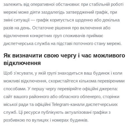
залежить від оперативної обстановки: при стабільній роботі
мережі може діяти заздалегідь затверджений графік, при
зміні ситуації — графік коригується щоденно або декілька
разів на день. Остаточне рішення про включення або
відключення конкретних груп споживачів приймає
диспетчерська служба на підставі поточного стану мережі.
Як визначити свою чергу і час можливого
відключення
Щоб з'ясувати, у якій групі знаходиться ваш будинок і коли
можливі відключення, скористайтеся кількома перевіреними
способами. У першу чергу перевіряйте офіційні джерела:
сайт вашого районного або обласного обленерго, сторінки
міської ради та офіційні Telegram-канали диспетчерських
служб. Ці ресурси публікують актуалізовані графіки з
розбивкою по вулицях і номерах будинків.