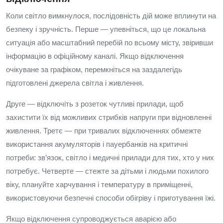
Коли світло вимкнулося, послідовність дій може вплинути на
безпеку і зручність. Перше — упевніться, що це локальна
ситуація або масштабний перебій по всьому місту, звіривши
інформацію в офіційному каналі. Якщо відключення
очікуване за графіком, перемкніться на заздалегідь
підготовлені джерела світла і живлення.
Друге — відключіть з розеток чутливі прилади, щоб
захистити їх від можливих стрибків напруги при відновленні
живлення. Третє — при тривалих відключеннях обмежте
використання акумуляторів і пауербанків на критичні
потреби: зв’язок, світло і медичні прилади для тих, хто у них
потребує. Четверте — стежте за дітьми і людьми похилого
віку, плануйте харчування і температуру в приміщенні,
використовуючи безпечні способи обігріву і приготування їжі.
Якщо відключення супроводжується аварією або