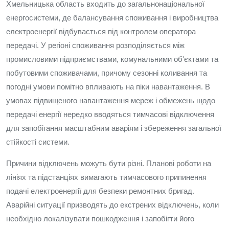
Хмельницька область входить до загальнонаціональної
енергосистеми, де балансування споживання і виробництва
електроенергії відбувається під контролем оператора
передачі. У регіоні споживання розподіляється між
промисловими підприємствами, комунальними об'єктами та
побутовими споживачами, причому сезонні коливання та
погодні умови помітно впливають на піки навантаження. В
умовах підвищеного навантаження мереж і обмежень щодо
передачі енергії нередко вводяться тимчасові відключення
для запобігання масштабним аваріям і збереження загальної
стійкості системи.
Причини відключень можуть бути різні. Планові роботи на
лініях та підстанціях вимагають тимчасового припинення
подачі електроенергії для безпеки ремонтних бригад.
Аварійні ситуації призводять до екстрених відключень, коли
необхідно локалізувати пошкодження і запобігти його