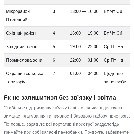
Мікрорайон
3
13:00 — 16:00
Вт Чт Сб
Південний
Східний район
4
16:00 — 19:00
Вт Чт Сб
Західний район
5
19:00 — 22:00
Ср Пт Нд
Промислова зона
6
22:00 — 01:00
Ср Пт Нд
Окраїни і сільська
7
01:00 — 04:00
Щоденно
територія
за потреби
Як не залишитися без зв’язку і світла
Стабільне підтримання зв’язку і світла під час відключень
вимагає планування та наявності базового набору пристроїв.
По-перше, зарядьте всі портативні пристрої заздалегідь і
тримайте при собі запасні пауербанки. По-друге, забезпечте