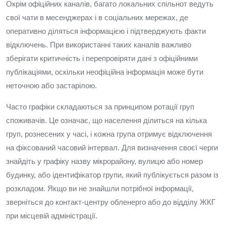
Окрім офіційних каналів, багато локальних спільнот ведуть
свої чати в месенджерах і в соціальних мережах, де
оперативно діляться інформацією і підтверджують факти
відключень. При використанні таких каналів важливо
зберігати критичність і перепровіряти дані з офіційними
публікаціями, оскільки неофіційна інформація може бути
неточною або застарілою.
Часто графіки складаються за принципом ротації груп
споживачів. Це означає, що населення ділиться на кілька
груп, рознесених у часі, і кожна група отримує відключення
на фіксований часовий інтервал. Для визначення своєї черги
знайдіть у графіку назву мікрорайону, вулицю або номер
будинку, або ідентифікатор групи, який публікується разом із
розкладом. Якщо ви не знайшли потрібної інформації,
зверніться до контакт-центру обленерго або до відділу ЖКГ
при місцевій адміністрації.