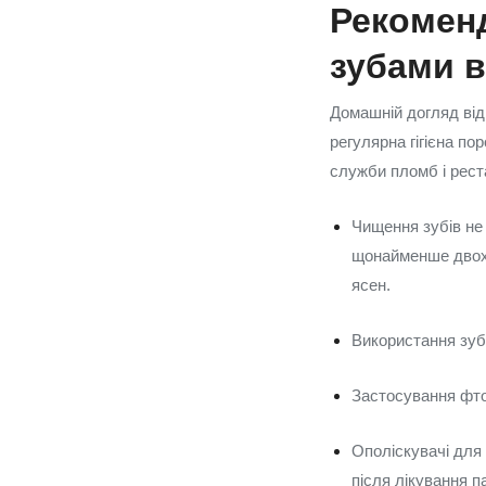
Рекоменд
зубами 
Домашній догляд від
регулярна гігієна п
служби пломб і рест
Чищення зубів не
щонайменше двох 
ясен.
Використання зубн
Застосування фто
Ополіскувачі для
після лікування п