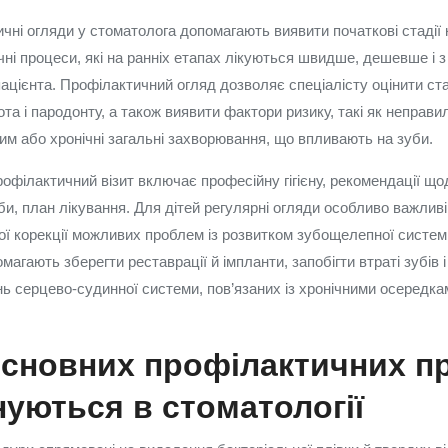
чні огляди у стоматолога допомагають виявити початкові стадії 
ічні процеси, які на ранніх етапах лікуються швидше, дешевше і
цієнта. Профілактичний огляд дозволяє спеціалісту оцінити ста
та і пародонту, а також виявити фактори ризику, такі як неправиль
м або хронічні загальні захворювання, що впливають на зуби.
профілактичний візит включає професійну гігієну, рекомендації щ
би, план лікування. Для дітей регулярні огляди особливо важлив
ої корекції можливих проблем із розвитком зубощелепної систе
омагають зберегти реставрації й імпланти, запобігти втраті зубів 
ь серцево-судинної системи, пов’язаних із хронічними осередкам
основних профілактичних п
уються в стоматології