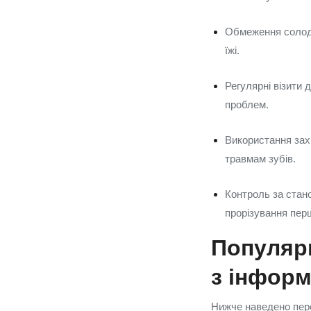
Обмеження солодк
їжі.
Регулярні візити 
проблем.
Використання зах
травмам зубів.
Контроль за стан
прорізування пер
Популярн
з інформ
Нижче наведено пере