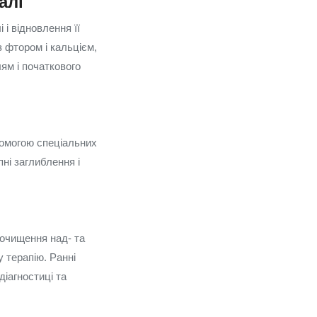
алі
і відновлення її
з фтором і кальцієм,
ям і початкового
помогою спеціальних
ні заглиблення і
 очищення над- та
у терапію. Ранні
іагностиці та