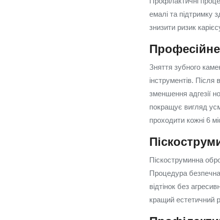
Профілактичні проце
емалі та підтримку 
знизити ризик карієс
Професійне
Зняття зубного каме
інструментів. Після
зменшення адгезії но
покращує вигляд усм
проходити кожні 6 мі
Піскоструми
Піскоструминна обро
Процедура безпечна 
відтінок без агресив
кращий естетичний р