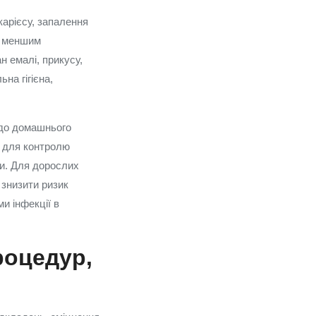
карієсу, запалення
 з меншим
н емалі, прикусу,
на гігієна,
одо домашнього
і для контролю
ми. Для дорослих
і знизити ризик
и інфекції в
роцедур,