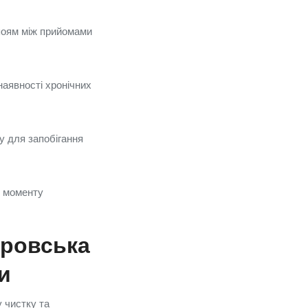
апоям між прийомами
наявності хронічних
у для запобігання
з моменту
провська
и
 чистку та