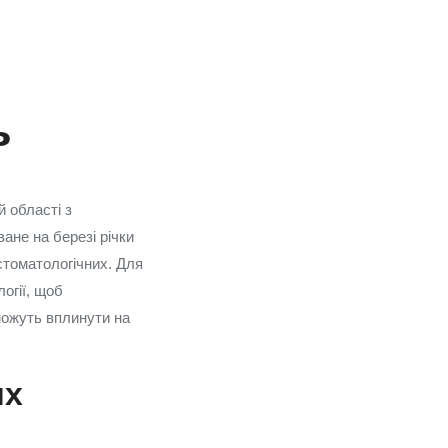
ь
 області з
не на березі річки
стоматологічних. Для
огії, щоб
 можуть вплинути на
их