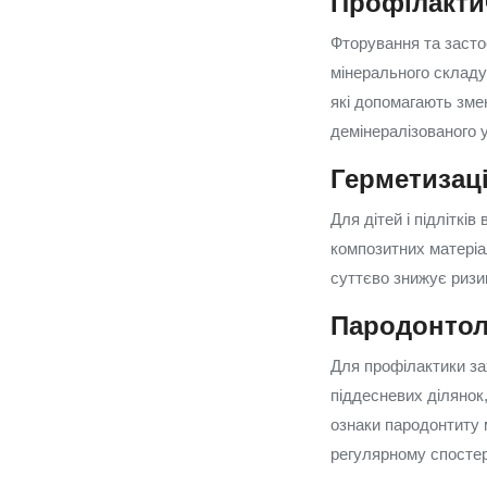
Профілактич
Фторування та застос
мінерального складу 
які допомагають зме
демінералізованого 
Герметизац
Для дітей і підлітк
композитних матеріа
суттєво знижує ризик
Пародонтол
Для профілактики за
піддесневих ділянок,
ознаки пародонтиту 
регулярному спостер