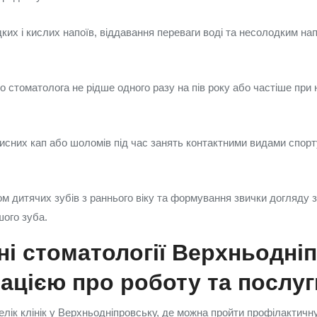
их і кислих напоїв, віддавання переваги воді та несолодким н
до стоматолога не рідше одного разу на пів року або частіше при 
исних кап або шоломів під час занять контактними видами спорт
ом дитячих зубів з раннього віку та формування звички догляду 
шого зуба.
і стоматології Верхньодні
ацією про роботу та послуг
лік клінік у Верхньодніпровську, де можна пройти профілактичну