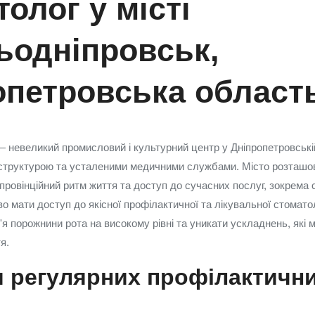
олог у місті
ьодніпровськ,
опетровська област
 невеликий промисловий і культурний центр у Дніпропетровській
структурою та усталеними медичними службами. Місто розташова
 провінційний ритм життя та доступ до сучасних послуг, зокрема 
о мати доступ до якісної профілактичної та лікувальної стоматол
'я порожнини рота на високому рівні та уникати ускладнень, які
я.
я регулярних профілактичн