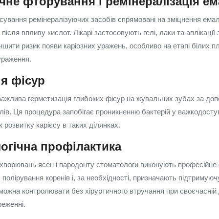
не фторування і ремінералізація ем
ування ремінералізуючих засобів спрямовані на зміцнення емалі 
після впливу кислот. Лікарі застосовують гелі, лаки та аплікації 
ншити ризик появи каріозних уражень, особливо на етапі білих пл
ураження.
ія фісур
ів важлива герметизація глибоких фісур на жувальних зубах за до
лів. Ця процедура запобігає проникненню бактерій у важкодоступ
 розвитку карієсу в таких ділянках.
огічна профілактика
хворювань ясен і пародонту стоматологи виконують професійне
 полірування коренів і, за необхідності, призначають підтримуюч
можна контролювати без хіруртичного втручання при своєчасній д
еженні.