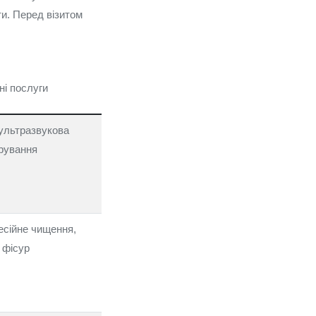
ти. Перед візитом
ні послуги
 ультразвукова
орування
есійне чищення,
 фісур