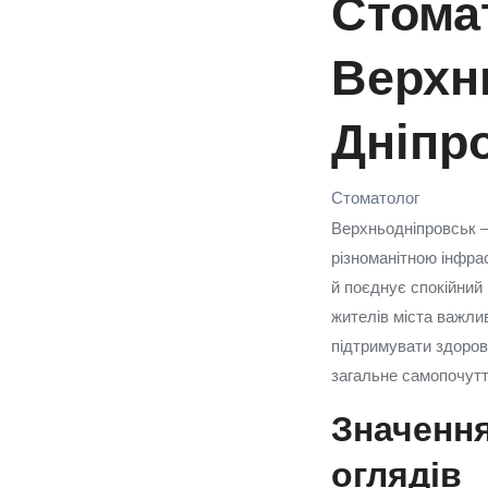
Стомат
Верхн
Дніпр
Стоматолог
Верхньодніпровськ —
різноманітною інфра
й поєднує спокійний
жителів міста важлив
підтримувати здоров
загальне самопочутт
Значенн
оглядів