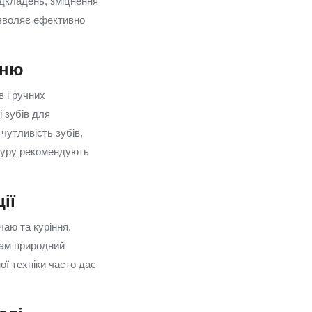
ідкладень, зміцнення
озволяє ефективно
еню
 і ручних
 зубів для
чутливість зубів,
дуру рекомендують
ії
аю та куріння.
бам природний
ої техніки часто дає