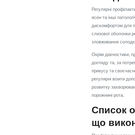
Регулярні профілакти
ясен та інші патолог
дискомфортом для па
слизової оболонки ро
зловживання солодки
Окрім діагностики, 
догляду та, за потре
прикусу та своєчасн
регулярні візити доп
розвитку захворюван
порожнині рота.
Список 
що викон