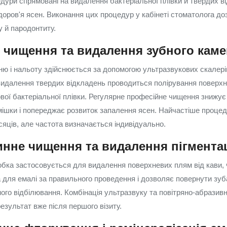
дури спрямовані на видалення бактеріальної плівки й твердих в
здоров'я ясен. Виконання цих процедур у кабінеті стоматолога д
у й пародонтиту.
 чищення та видалення зубного кам
ню і нальоту здійснюється за допомогою ультразвукових скалерів
 видалення твердих відкладень проводиться полірування поверхні
вої бактеріальної плівки. Регулярне професійне чищення знижує 
ішки і попереджає розвиток запалення ясен. Найчастіше проце
сяців, але частота визначається індивідуально.
нне чищення та видалення пігментац
бка застосовується для видалення поверхневих плям від кави, ч
для емалі за правильного проведення і дозволяє повернути зу
ного відбілювання. Комбінація ультразвуку та повітряно-абразивн
езультат вже після першого візиту.