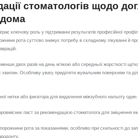
ації стоматологів щодо дог
вдома
іграє ключову роль у підтриманні результатів професійної профі
орожнини рота суттєво знижує потребу в складному лікуванні й п
аврацій.
 менше двох разів на день м'якою або середньої жорсткості щітк
хвилин. Особливу увагу приділяти жувальним поверхням та діл
ої нитки або іригатора для видалення міжзубного нальоту один 
ровмісних паст за рекомендацією стоматолога для зміцнення ем
 порожнини рота за показаннями, особливо при схильності до за
ародонту.