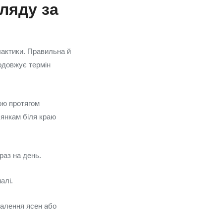
ляду за
лактики. Правильна й
родовжує термін
ою протягом
янкам біля краю
раз на день.
алі.
палення ясен або