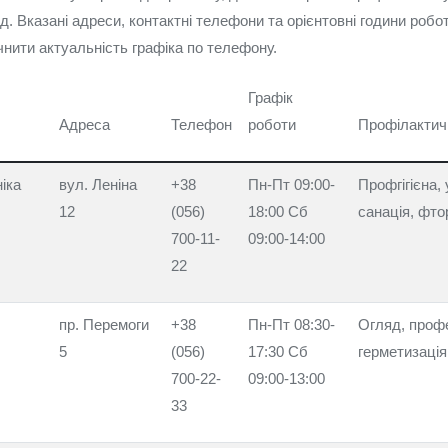
. Вказані адреси, контактні телефони та орієнтовні години робо
нити актуальність графіка по телефону.
Графік
Адреса
Телефон
роботи
Профілактич
іка
вул. Леніна
+38
Пн-Пт 09:00-
Профгігієна,
12
(056)
18:00 Сб
санація, фт
700-11-
09:00-14:00
22
пр. Перемоги
+38
Пн-Пт 08:30-
Огляд, проф
5
(056)
17:30 Сб
герметизація
700-22-
09:00-13:00
33