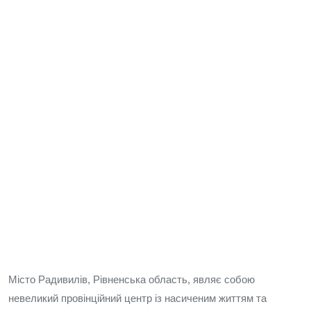
Місто Радивилів, Рівненська область, являє собою
невеликий провінційний центр із насиченим життям та