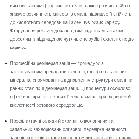
використанням фторвмісних гелів, лаків і розчинів. Фтор
знижує розчинність мінералів емалі, підвищує її стійкість
до кислотного середовища і зменшує ризик карієсу.
Фторування рекомендоване дітям, підліткам, а також
дорослим із підвищеною чутливістю зубів і схильністю до
карієсу.
Професійна ремінералізація — процедури з
застосуванням препаратів кальцію, фосфатів та інших
мінералів, спрямовані на відновлення структури емалі на
ранніх стадіях її демінералізації. Ці процедури особливо
ефективні при початкових білих плямах і при підвищеній
кислотності ротового середовища.
Профілактичні огляди й скринінг онкологічних та
запальних захворювань слизової, перевірка наявності
зачепів протезів і стану ортодонтичних апаратів, а також