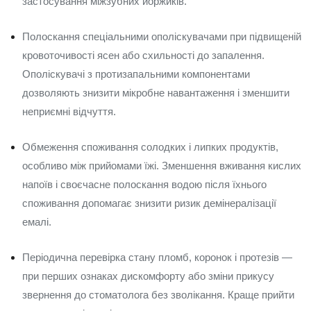
застосування міжзубних йоржиків.
Полоскання спеціальними ополіскувачами при підвищеній
кровоточивості ясен або схильності до запалення.
Ополіскувачі з протизапальними компонентами
дозволяють знизити мікробне навантаження і зменшити
неприємні відчуття.
Обмеження споживання солодких і липких продуктів,
особливо між прийомами їжі. Зменшення вживання кислих
напоїв і своєчасне полоскання водою після їхнього
споживання допомагає знизити ризик демінералізації
емалі.
Періодична перевірка стану пломб, коронок і протезів —
при перших ознаках дискомфорту або зміни прикусу
звернення до стоматолога без зволікання. Краще прийти