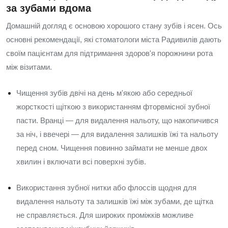
за зубами вдома
Домашній догляд є основою хорошого стану зубів і ясен. Ось
основні рекомендації, які стоматологи міста Радивилів дають
своїм пацієнтам для підтримання здоров'я порожнини рота
між візитами.
Чищення зубів двічі на день м'якою або середньої
жорсткості щіткою з використанням фторвмісної зубної
пасти. Вранці — для видалення нальоту, що накопичився
за ніч, і ввечері — для видалення залишків їжі та нальоту
перед сном. Чищення повинно займати не менше двох
хвилин і включати всі поверхні зубів.
Використання зубної нитки або флоссів щодня для
видалення нальоту та залишків їжі між зубами, де щітка
не справляється. Для широких проміжків можливе