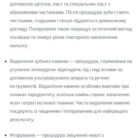
допомогою щіточок, паст та спеціальних паст з
абразивними частинками. Після процедури зуби стають
чистішими, гладшими і легше піддаються домашньому
догляду. Полірування також покращує естетичний вигляд
посмішки та знижує ризик повторного накопичення
нальоту.
Видалення зубного каменю — процедура, спрямована на
усунення затверділих відкладень під і над яснами за
допомогою ультразвукового апарата та ручних
інструментів. Видалення каменю особливо важливе при
ознаках пародонтиту, оскільки камінь сприяє запаленню
ясен і втраті кісткової тканини. Часто видалення каменю
поєднують із чищенням і поліруванням для найкращого
результату.
Фторування — процедура зміцнення емалі з