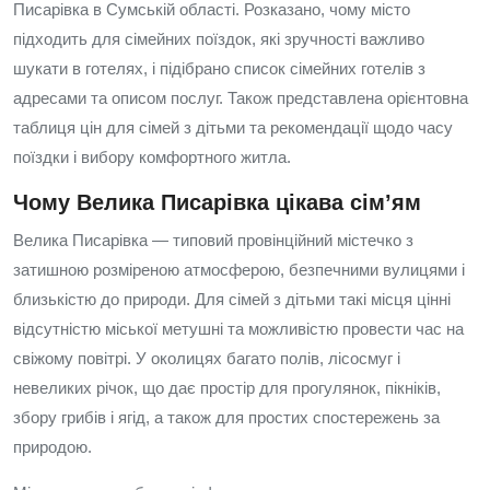
Писарівка в Сумській області. Розказано, чому місто
підходить для сімейних поїздок, які зручності важливо
шукати в готелях, і підібрано список сімейних готелів з
адресами та описом послуг. Також представлена орієнтовна
таблиця цін для сімей з дітьми та рекомендації щодо часу
поїздки і вибору комфортного житла.
Чому Велика Писарівка цікава сім’ям
Велика Писарівка — типовий провінційний містечко з
затишною розміреною атмосферою, безпечними вулицями і
близькістю до природи. Для сімей з дітьми такі місця цінні
відсутністю міської метушні та можливістю провести час на
свіжому повітрі. У околицях багато полів, лісосмуг і
невеликих річок, що дає простір для прогулянок, пікніків,
збору грибів і ягід, а також для простих спостережень за
природою.