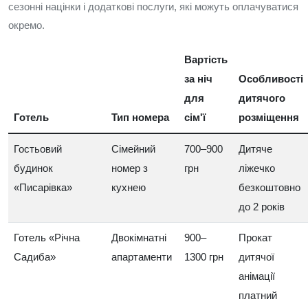
сезонні націнки і додаткові послуги, які можуть оплачуватися
окремо.
Вартість
за ніч
Особливості
для
дитячого
Готель
Тип номера
сім'ї
розміщення
Гостьовий
Сімейний
700–900
Дитяче
будинок
номер з
грн
ліжечко
«Писарівка»
кухнею
безкоштовно
до 2 років
Готель «Річна
Двокімнатні
900–
Прокат
Садиба»
апартаменти
1300 грн
дитячої
анімації
платний