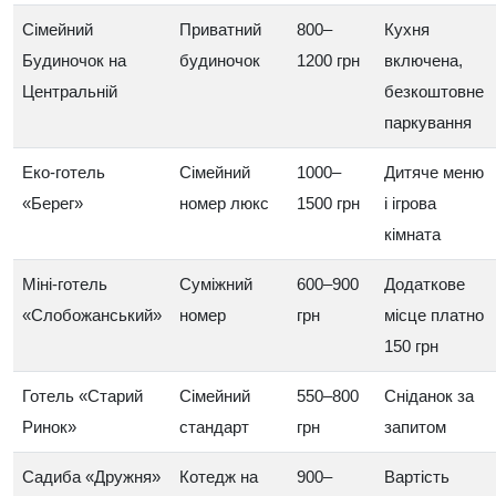
Сімейний
Приватний
800–
Кухня
Будиночок на
будиночок
1200 грн
включена,
Центральній
безкоштовне
паркування
Еко-готель
Сімейний
1000–
Дитяче меню
«Берег»
номер люкс
1500 грн
і ігрова
кімната
Міні-готель
Суміжний
600–900
Додаткове
«Слобожанський»
номер
грн
місце платно
150 грн
Готель «Старий
Сімейний
550–800
Сніданок за
Ринок»
стандарт
грн
запитом
Садиба «Дружня»
Котедж на
900–
Вартість