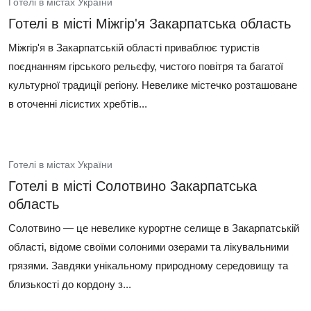
Готелі в містах України
Готелі в місті Міжгір'я Закарпатська область
Міжгір'я в Закарпатській області приваблює туристів
поєднанням гірського рельєфу, чистого повітря та багатої
культурної традиції регіону. Невелике містечко розташоване
в оточенні лісистих хребтів...
Готелі в містах України
Готелі в місті Солотвино Закарпатська
область
Солотвино — це невелике курортне селище в Закарпатській
області, відоме своїми солоними озерами та лікувальними
грязями. Завдяки унікальному природному середовищу та
близькості до кордону з...