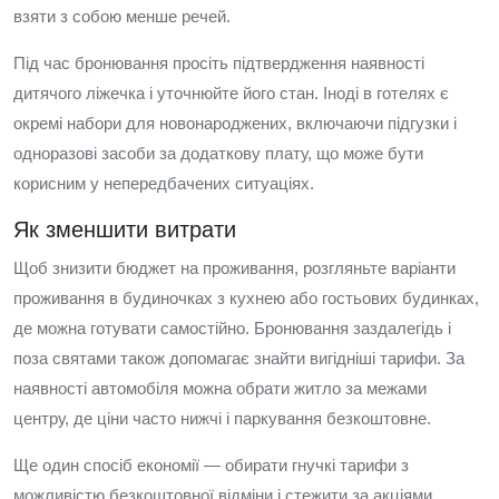
взяти з собою менше речей.
Під час бронювання просіть підтвердження наявності
дитячого ліжечка і уточнюйте його стан. Іноді в готелях є
окремі набори для новонароджених, включаючи підгузки і
одноразові засоби за додаткову плату, що може бути
корисним у непередбачених ситуаціях.
Як зменшити витрати
Щоб знизити бюджет на проживання, розгляньте варіанти
проживання в будиночках з кухнею або гостьових будинках,
де можна готувати самостійно. Бронювання заздалегідь і
поза святами також допомагає знайти вигідніші тарифи. За
наявності автомобіля можна обрати житло за межами
центру, де ціни часто нижчі і паркування безкоштовне.
Ще один спосіб економії — обирати гнучкі тарифи з
можливістю безкоштовної відміни і стежити за акціями,