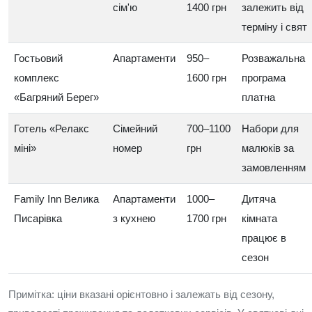
сім'ю
1400 грн
залежить від
терміну і свят
Гостьовий
Апартаменти
950–
Розважальна
комплекс
1600 грн
програма
«Багряний Берег»
платна
Готель «Релакс
Сімейний
700–1100
Набори для
міні»
номер
грн
малюків за
замовленням
Family Inn Велика
Апартаменти
1000–
Дитяча
Писарівка
з кухнею
1700 грн
кімната
працює в
сезон
Примітка: ціни вказані орієнтовно і залежать від сезону,