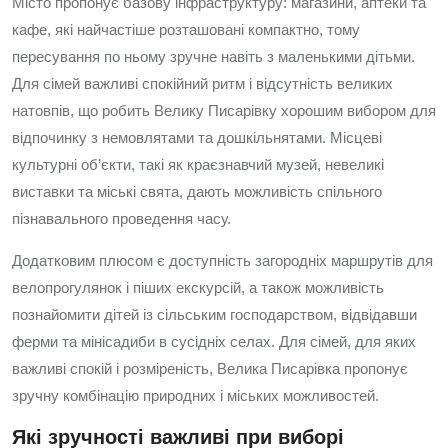
Місто пропонує базову інфраструктуру: магазини, аптеки та
кафе, які найчастіше розташовані компактно, тому
пересування по ньому зручне навіть з маленькими дітьми.
Для сімей важливі спокійний ритм і відсутність великих
натовпів, що робить Велику Писарівку хорошим вибором для
відпочинку з немовлятами та дошкільнятами. Місцеві
культурні об’єкти, такі як краєзнавчий музей, невеликі
виставки та міські свята, дають можливість спільного
пізнавального проведення часу.
Додатковим плюсом є доступність загородніх маршрутів для
велопрогулянок і піших екскурсій, а також можливість
познайомити дітей із сільським господарством, відвідавши
ферми та мінісадиби в сусідніх селах. Для сімей, для яких
важливі спокій і розміреність, Велика Писарівка пропонує
зручну комбінацію природних і міських можливостей.
Які зручності важливі при виборі