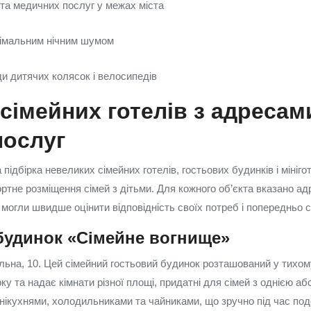
 та медичних послуг у межах міста
інімальним нічним шумом
и дитячих колясок і велосипедів
 сімейних готелів з адресам
послуг
ідбірка невеликих сімейних готелів, гостьових будинків і мінігот
ртне розміщення сімей з дітьми. Для кожного об’єкта вказано ад
 могли швидше оцінити відповідність своїх потреб і попередньо
будинок «Сімейне вогнище»
льна, 10. Цей сімейний гостьовий будинок розташований у тихом
ку та надає кімнати різної площі, придатні для сімей з однією аб
нікухнями, холодильниками та чайниками, що зручно під час по