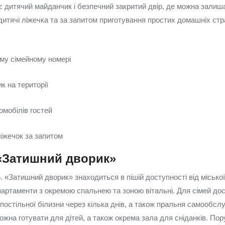
 є дитячий майданчик і безпечний закритий двір, де можна залиш
итячі ліжечка та за запитом приготування простих домашніх стра
ому сімейному номері
к на території
омобілів гостей
іжечок за запитом
 «Затишний дворик»
5. «Затишний дворик» знаходиться в пішій доступності від міської
партаменти з окремою спальнею та зоною вітальні. Для сімей до
постільної білизни через кілька днів, а також пральня самообслу
ожна готувати для дітей, а також окрема зала для сніданків. По