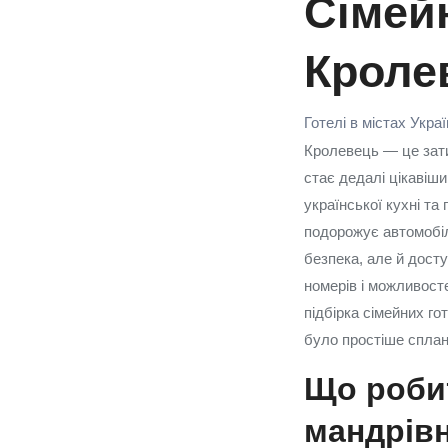
Сімейн
Кроле
Готелі в містах Укра
Кролевець — це зати
стає дедалі цікавіш
української кухні та
подорожує автомобіл
безпека, але й дост
номерів і можливосте
підбірка сімейних г
було простіше сплан
Що роби
мандрівн