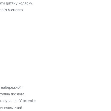
ати дитячу коляску.
в із місцевих
 набережної і
ступна послуга
говування. У готелі є
руч невеликий