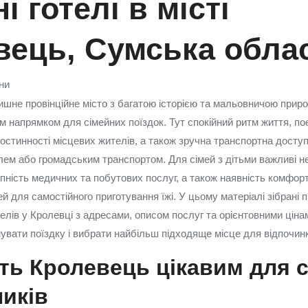
і готелі в місті
вець, Сумська обла
їни
шне провінційне місто з багатою історією та мальовничою прир
им напрямком для сімейних поїздок. Тут спокійний ритм життя, по
 гостинності місцевих жителів, а також зручна транспортна доступ
ем або громадським транспортом. Для сімей з дітьми важливі н
упність медичних та побутових послуг, а також наявність комфор
й для самостійного приготування їжі. У цьому матеріалі зібрані 
отелів у Кролевці з адресами, описом послуг та орієнтовними цін
увати поїздку і вибрати найбільш підходяще місце для відпочинк
ть Кролевець цікавим для 
иків