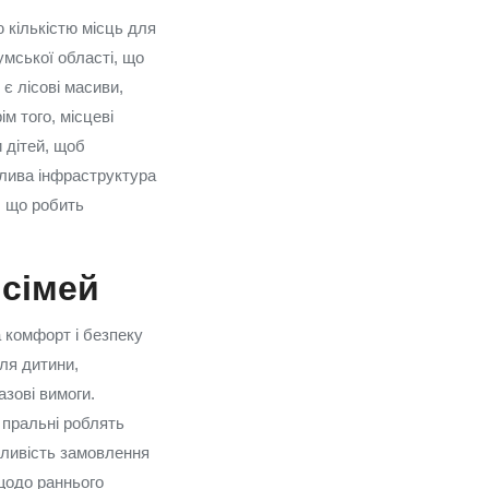
 кількістю місць для
умської області, що
 є лісові масиви,
ім того, місцеві
и дітей, щоб
жлива інфраструктура
, що робить
 сімей
а комфорт і безпеку
для дитини,
азові вимоги.
и пральні роблять
жливість замовлення
 щодо раннього