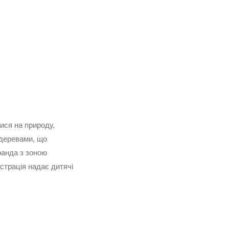
ися на природу,
 деревами, що
еранда з зоною
страція надає дитячі