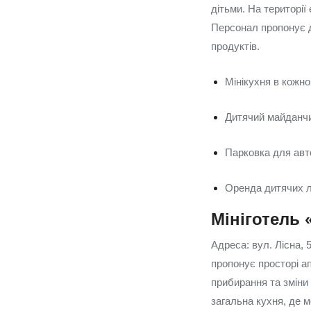
дітьми. На території
Персонал пропонує д
продуктів.
Мінікухня в кожн
Дитячий майданчи
Парковка для авт
Оренда дитячих л
Мініготель
Адреса: вул. Лісна, 
пропонує просторі а
прибирання та зміни 
загальна кухня, де м