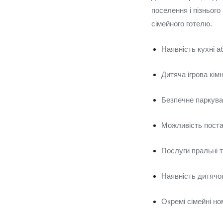
поселення і пізнього
сімейного готелю.
Наявність кухні а
Дитяча ігрова кім
Безпечне паркува
Можливість поста
Послуги пральні 
Наявність дитячог
Окремі сімейні но