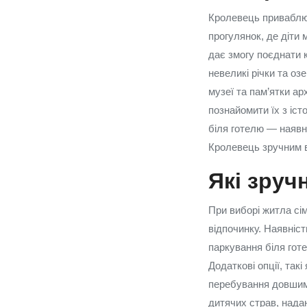
Кролевець приваблює
прогулянок, де діти 
дає змогу поєднати к
невеликі річки та озе
музеї та пам’ятки ар
познайомити їх з іс
біля готелю — наявн
Кролевець зручним в
Які зруч
При виборі житла сім
відпочинку. Наявніст
паркування біля готе
Додаткові опції, так
перебування довшим 
дитячих страв, нада