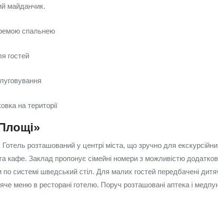
ий майданчик.
кремою спальнею
ля гостей
луговування
овка на території
 Площі»
. Готель розташований у центрі міста, що зручно для екскурсійни
 та кафе. Заклад пропонує сімейні номери з можливістю додатков
 по системі шведський стіл. Для малих гостей передбачені дитяч
тяче меню в ресторані готелю. Поруч розташовані аптека і медпу