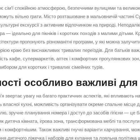
 сім’ї спокійною атмосферою, безпечними вулицями та великою
можуть вільно грати. Місто розташоване в мальовничій частині С
ультурні екскурсії з активним відпочинком на природі. Неподалік
ра — ідеально для пікніків і коротких походів з малими дітьми. Кр
хітектури пропонують різноманітні програми, у які можна залучит
торією краю без виснажливих тривалих переїздів. Для батьків ва
ість кафе, супермаркетів, аптек і комфортних прогулянкових зон
ибором для коротких і тривалих сімейних турів.
ності особливо важливі для
’я звертає увагу на багато практичних аспектів, які впливають н
ь власної кухні, можливість організувати окреме спальне місце 
лю, зручне планування номера і доступ до засобів гігієни — це б
і як дитяча кімната, ігрова зона, трансформована меблі та послуг
і комфортнішим. Також важливі гнучкі варіанти харчування, мо
ння дитячого ліжечка і наборів для купання та лояльна політика