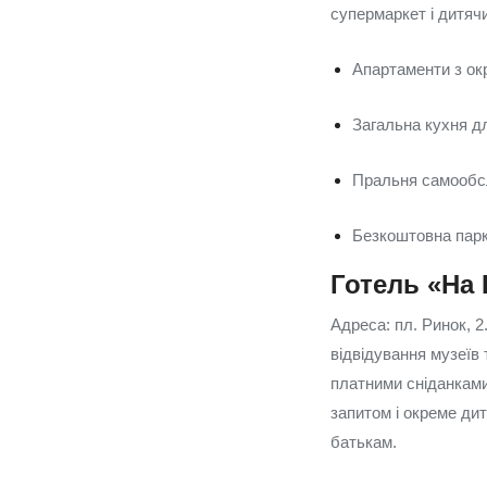
супермаркет і дитяч
Апартаменти з о
Загальна кухня д
Пральня самообс
Безкоштовна парк
Готель «На
Адреса: пл. Ринок, 2
відвідування музеїв
платними сніданками
запитом і окреме ди
батькам.