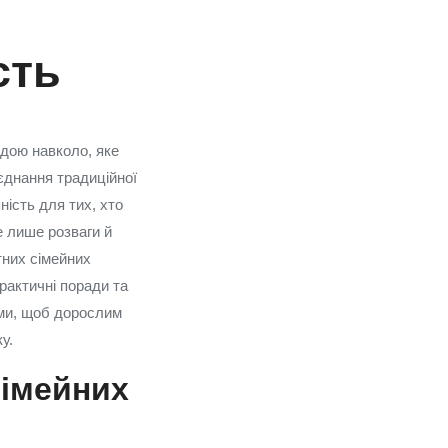
сть
одою навколо, яке
єднання традиційної
ність для тих, хто
е лише розваги й
тних сімейних
практичні поради та
ами, щоб дорослим
у.
сімейних