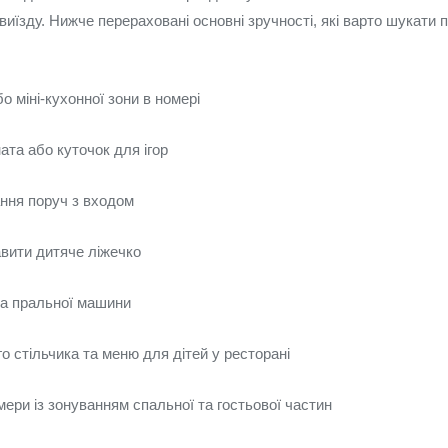
 виїзду. Нижче перераховані основні зручності, які варто шукати
бо міні-кухонної зони в номері
ната або куточок для ігор
ння поруч з входом
вити дитяче ліжечко
та пральної машини
о стільчика та меню для дітей у ресторані
мери із зонуванням спальної та гостьової частин