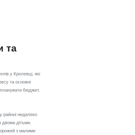
и та
елів у Кролевці, які
ресу та основні
 спланувати бюджет.
у районі недалеко
о двома дітьми.
дорожей з малими