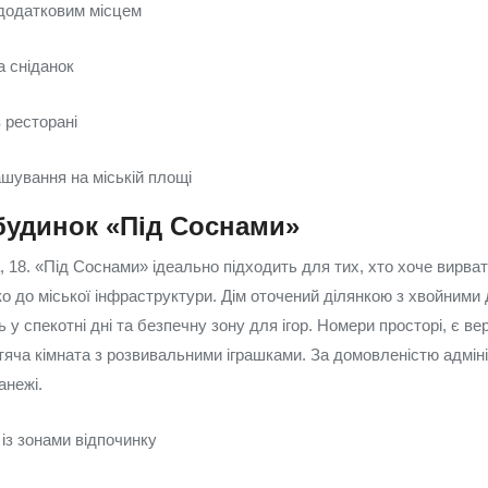
 додатковим місцем
а сніданок
в ресторані
шування на міській площі
будинок «Під Соснами»
, 18. «Під Соснами» ідеально підходить для тих, хто хоче вирват
 до міської інфраструктури. Дім оточений ділянкою з хвойними
 у спекотні дні та безпечну зону для ігор. Номери просторі, є в
тяча кімната з розвивальними іграшками. За домовленістю адміні
анежі.
із зонами відпочинку