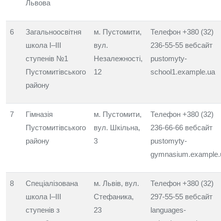
Львова
6
Загальноосвітня
м. Пустомити,
Телефон +380 (32)
школа I–III
вул.
236-55-55 вебсайт
ступенів №1
Незалежності,
pustomyty-
Пустомитівського
12
school1.example.ua
району
7
Гімназія
м. Пустомити,
Телефон +380 (32)
Пустомитівського
вул. Шкільна,
236-66-66 вебсайт
району
3
pustomyty-
gymnasium.example.
8
Спеціалізована
м. Львів, вул.
Телефон +380 (32)
школа I–III
Стефаника,
297-55-55 вебсайт
ступенів з
23
languages-