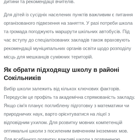
дитини та рекомендації вчителів.
Для дітей із сусідніх населених пунктів важливим є питання
організованого підвезення на заняття. У разі потреби школа
та громада погоджують маршрути шкільних автобусів. Під
час вступу до спеціалізованих закладів також враховують
рекомендації муніципальних органів освіти щодо розподілу
місць для мешканців суміжних територій.
Як обрати підходящу школу в районі
Сокільників
Вибір школи залежить від кількох ключових факторів.
Передусім це профіль та академічна спрямованість закладу.
Якщо сім’я планує поглиблену підготовку з математики чи
природничих наук, варто орієнтуватися на ліцеї з
відповідним ухилом. Для розвитку мовних компетенцій
оптимальні школи з посиленим вивченням іноземних мов.
Для всебічного розвитку важливі школи з розвиненою