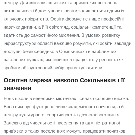
центру. Для жителів сільських та приміських поселень
питання якості й доступності освіти залишається одним із
ключових пріоритетів. Освіта формує не лише професійні
навички дитини, а й її світогляд, соціальні компетенції та
здатність до самостійного мислення. В умовах розвитку
інфраструктури області важливо розуміти, які освітні заклади
доступні безпосередньо в Сокільниках і в найближчих
населених пунктах, які типи шкіл працюють у регіоні та як
зробити обґрунтований вибір при вступі дитини.
Освітня мережа навколо Сокільників і її
значення
Роль школи в невеликих містечках і селах особливо висока.
Вона виконує функції не лише академічного навчання, а й
центру культурного, спортивного та дозвіллєвого життя.
Залежно від чисельності населення та адміністративної
прив’язки в таких поселеннях можуть працювати початкові