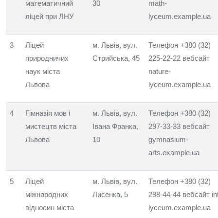
математичний
30
math-
ліцей при ЛНУ
lyceum.example.ua
3
Ліцей
м. Львів, вул.
Телефон +380 (32)
природничих
Стрийська, 45
225-22-22 вебсайт
наук міста
nature-
Львова
lyceum.example.ua
4
Гімназія мов і
м. Львів, вул.
Телефон +380 (32)
мистецтв міста
Івана Франка,
297-33-33 вебсайт
Львова
10
gymnasium-
arts.example.ua
5
Ліцей
м. Львів, вул.
Телефон +380 (32)
міжнародних
Лисенка, 5
298-44-44 вебсайт int
відносин міста
lyceum.example.ua