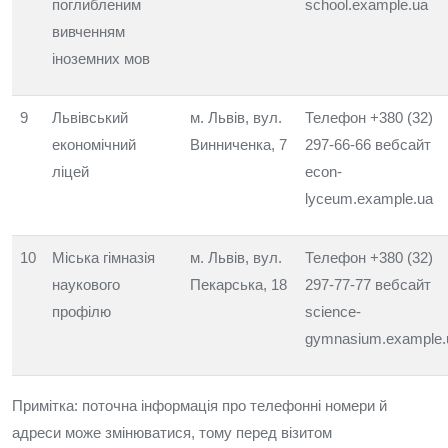
поглибленим
school.example.ua
вивченням
іноземних мов
9
Львівський
м. Львів, вул.
Телефон +380 (32)
економічний
Винниченка, 7
297-66-66 вебсайт
ліцей
econ-
lyceum.example.ua
10
Міська гімназія
м. Львів, вул.
Телефон +380 (32)
наукового
Пекарська, 18
297-77-77 вебсайт
профілю
science-
gymnasium.example.
Примітка: поточна інформація про телефонні номери й
адреси може змінюватися, тому перед візитом