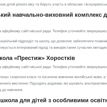
ою дітей різного віку та беруть участь в обласних і всеукраїнсь
ький навчально-виховний комплекс 
 офіційному сайті міської ради. Телефон уточнюйте звернувшись 
ошкільний підрозділ та школу, що дозволяє забезпечити плавний
тикується інтегрований підхід та використання сучасних методик
кола «Престиж» Хоростків
 офіційному сайті міської ради. Телефон уточнюйте звернувшись 
онує скорочені класи та посилене вивчення англійської мови, а 
итичного мислення. Підходить родинам, які шукають альтернативн
д до навчання.
школа для дітей з особливими освіт