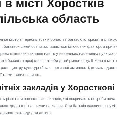
в місті Хоростків
пільська область
ике місто в Тернопільській області з багатою історією та стійко
я багатьох сімей освіта залишається ключовим фактором при ви
режа шкільних закладів навіть у невеликих населених пунктах о
ти базові та профільні потреби дітей різного віку. Школа в міст
й роль центру культурної та спортивної активності, де закладают
ї та життєвих навичок.
ітніх закладів у Хоросткові
ь різні типи навчальних закладів, які покривають потреби почат
акож додаткові напрямки навчання. Для батьків важливо розуміти
чального закладу для дитини.