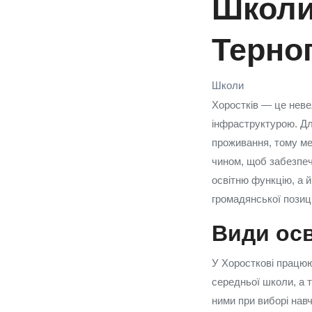
Школи 
Терно
Школи
Хоростків — це невел
інфраструктурою. Дл
проживання, тому ме
чином, щоб забезпечи
освітню функцію, а 
громадянської позиці
Види осв
У Хоросткові працюют
середньої школи, а т
ними при виборі нав