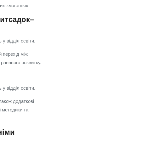
ких змаганнях.
дитсадок–
у відділ освіти.
 перехід між
 раннього розвитку.
у відділ освіти.
також додаткові
і методики та
німи