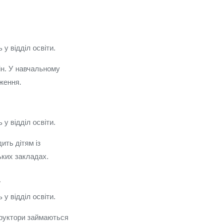
у відділ освіти.
ін. У навчальному
ження.
у відділ освіти.
ить дітям із
ьких закладах.
у відділ освіти.
структори займаються