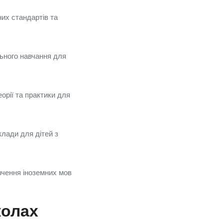
них стандартів та
льного навчання для
орії та практики для
клади для дітей з
ивчення іноземних мов
колах