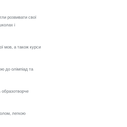
гли розвивати свої
школах і
ої мов, а також курси
ю до олімпіад та
ь образотворче
болом, легкою