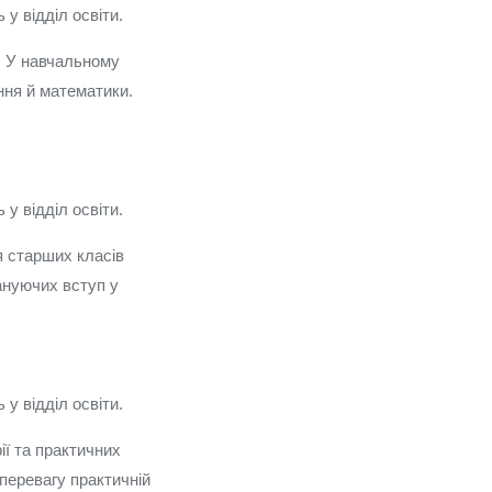
у відділ освіти.
. У навчальному
ння й математики.
у відділ освіти.
я старших класів
лануючих вступ у
у відділ освіти.
ії та практичних
 перевагу практичній