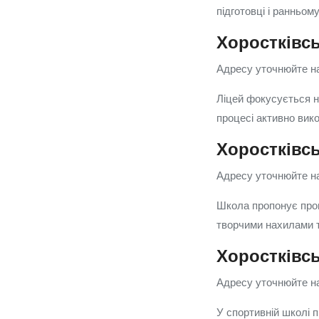
підготовці і ранньом
Хоростківс
Адресу уточнюйте на
Ліцей фокусується н
процесі активно вик
Хоростківс
Адресу уточнюйте на
Школа пропонує прог
творчими нахилами т
Хоростківс
Адресу уточнюйте на
У спортивній школі 