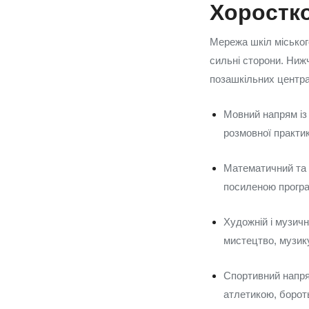
Хоростк
Мережа шкіл міського
сильні сторони. Ниж
позашкільних центра
Мовний напрям із 
розмовної практики
Математичний та 
посиленою програмо
Художній і музич
мистецтво, музику
Спортивний напря
атлетикою, борот