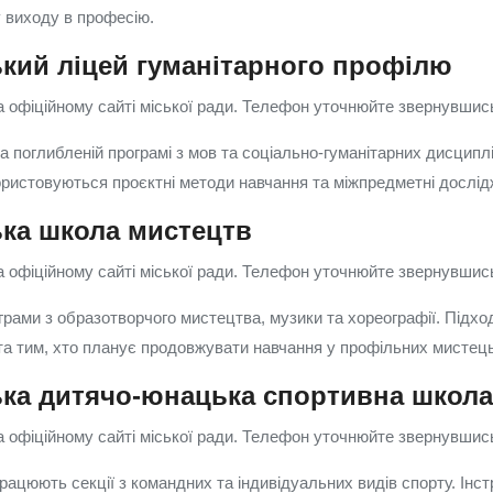
у виходу в професію.
ький ліцей гуманітарного профілю
 офіційному сайті міської ради. Телефон уточнюйте звернувшись 
а поглибленій програмі з мов та соціально-гуманітарних дисципл
ористовуються проєктні методи навчання та міжпредметні дослід
ька школа мистецтв
 офіційному сайті міської ради. Телефон уточнюйте звернувшись 
рами з образотворчого мистецтва, музики та хореографії. Підход
а тим, хто планує продовжувати навчання у профільних мистец
ька дитячо-юнацька спортивна школа
 офіційному сайті міської ради. Телефон уточнюйте звернувшись 
працюють секції з командних та індивідуальних видів спорту. Ін