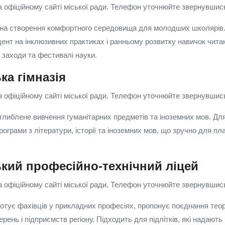
 офіційному сайті міської ради. Телефон уточнюйте звернувшись 
 на створення комфортного середовища для молодших школярів
цент на інклюзивних практиках і ранньому розвитку навичок чита
 заходи та фестивалі науки.
ка гімназія
 офіційному сайті міської ради. Телефон уточнюйте звернувшись 
оглиблене вивчення гуманітарних предметів та іноземних мов. Дл
рограми з літератури, історії та іноземних мов, що зручно для п
ький професійно-технічний ліцей
 офіційному сайті міської ради. Телефон уточнюйте звернувшись 
отує фахівців у прикладних професіях, пропонує поєднання теор
ерень і підприємств регіону. Підходить для підлітків, які надають