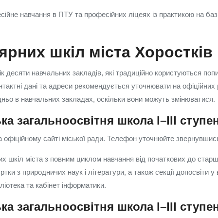
сійне навчання в ПТУ та професійних ліцеях із практикою на баз
ярних шкіл міста Хоростків
к десяти навчальних закладів, які традиційно користуються поп
онтактні дані та адреси рекомендується уточнювати на офіційних 
ньо в навчальних закладах, оскільки вони можуть змінюватися.
ка загальноосвітня школа I–III ступе
 офіційному сайті міської ради. Телефон уточнюйте звернувшись 
их шкіл міста з повним циклом навчання від початкових до старш
тки з природничих наук і літератури, а також секції допосвіти у в
ліотека та кабінет інформатики.
ка загальноосвітня школа I–III ступе