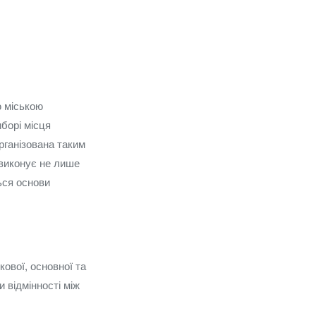
ю міською
борі місця
рганізована таким
і виконує не лише
ься основи
кової, основної та
 відмінності між