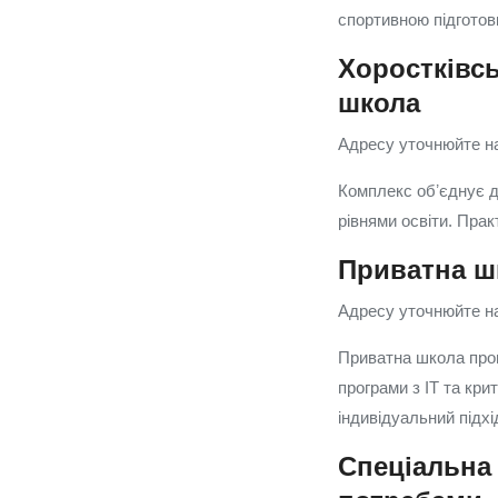
спортивною підготовк
Хоростківс
школа
Адресу уточнюйте на
Комплекс обʼєднує д
рівнями освіти. Прак
Приватна ш
Адресу уточнюйте на
Приватна школа проп
програми з IT та кр
індивідуальний підхі
Спеціальна 