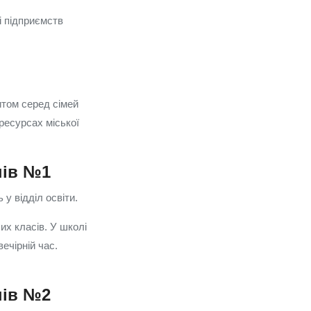
і підприємств
итом серед сімей
ресурсах міської
нів №1
у відділ освіти.
их класів. У школі
ечірній час.
нів №2