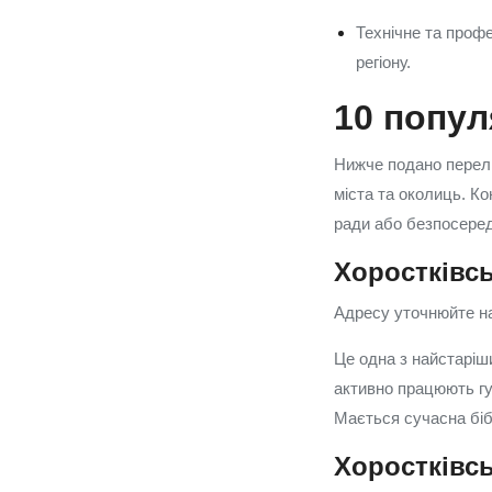
Технічне та профе
регіону.
10 попул
Нижче подано перелі
міста та околиць. К
ради або безпосеред
Хоростківсь
Адресу уточнюйте на
Це одна з найстаріш
активно працюють гур
Мається сучасна біб
Хоростківсь