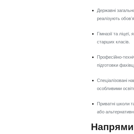
Державні загально
реалізують обовʼя
Гімназії та ліцеї
старших класів.
Професійно-техніч
підготовки фахівц
Спеціалізовані на
особливими освіт
Приватні школи та
або альтернативн
Напрями 