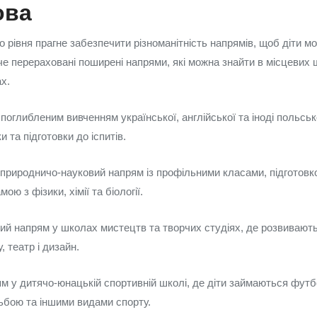
ова
 рівня прагне забезпечити різноманітність напрямів, щоб діти мо
че перераховані поширені напрями, які можна знайти в місцевих 
х.
поглибленим вивченням української, англійської та іноді польськ
 та підготовки до іспитів.
природничо-науковий напрям із профільними класами, підготовко
ю з фізики, хімії та біології.
ний напрям у школах мистецтв та творчих студіях, де розвивают
, театр і дизайн.
м у дитячо-юнацькій спортивній школі, де діти займаються фут
ьбою та іншими видами спорту.