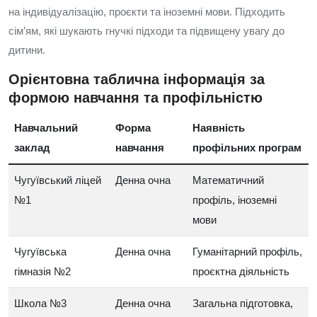
на індивідуалізацію, проєкти та іноземні мови. Підходить
сім’ям, які шукають гнучкі підходи та підвищену увагу до
дитини.
Орієнтовна таблична інформація за
формою навчання та профільністю
Навчальний
Форма
Наявність
заклад
навчання
профільних програм
Чугуївський ліцей
Денна очна
Математичний
№1
профіль, іноземні
мови
Чугуївська
Денна очна
Гуманітарний профіль,
гімназія №2
проєктна діяльність
Школа №3
Денна очна
Загальна підготовка,