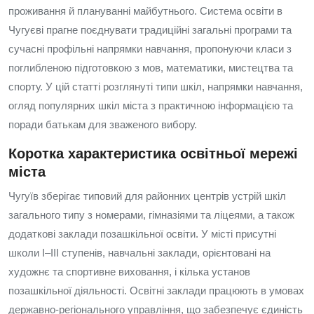
проживання й плануванні майбутнього. Система освіти в
Чугуєві прагне поєднувати традиційні загальні програми та
сучасні профільні напрямки навчання, пропонуючи класи з
поглибленою підготовкою з мов, математики, мистецтва та
спорту. У цій статті розглянуті типи шкіл, напрямки навчання,
огляд популярних шкіл міста з практичною інформацією та
поради батькам для зваженого вибору.
Коротка характеристика освітньої мережі
міста
Чугуїв зберігає типовий для районних центрів устрій шкіл
загального типу з номерами, гімназіями та ліцеями, а також
додаткові заклади позашкільної освіти. У місті присутні
школи I–III ступенів, навчальні заклади, орієнтовані на
художнє та спортивне виховання, і кілька установ
позашкільної діяльності. Освітні заклади працюють в умовах
державно‑регіонального управління, що забезпечує єдиність