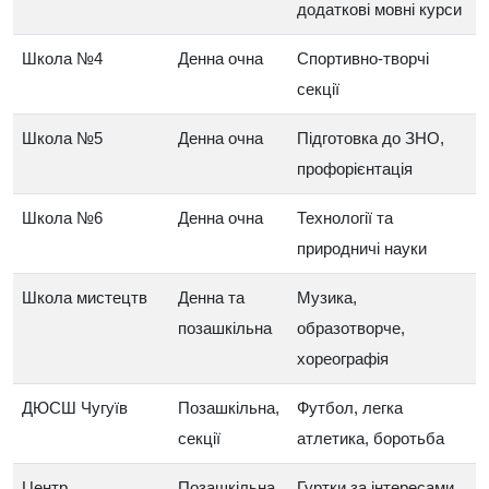
додаткові мовні курси
Школа №4
Денна очна
Спортивно‑творчі
секції
Школа №5
Денна очна
Підготовка до ЗНО,
профорієнтація
Школа №6
Денна очна
Технології та
природничі науки
Школа мистецтв
Денна та
Музика,
позашкільна
образотворче,
хореографія
ДЮСШ Чугуїв
Позашкільна,
Футбол, легка
секції
атлетика, боротьба
Центр
Позашкільна
Гуртки за інтересами,