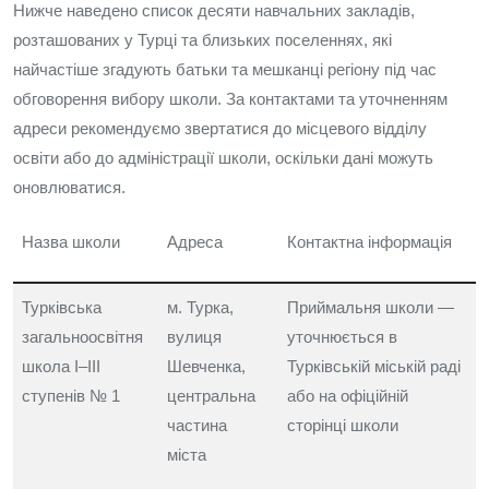
Нижче наведено список десяти навчальних закладів,
розташованих у Турці та близьких поселеннях, які
найчастіше згадують батьки та мешканці регіону під час
обговорення вибору школи. За контактами та уточненням
адреси рекомендуємо звертатися до місцевого відділу
освіти або до адміністрації школи, оскільки дані можуть
оновлюватися.
Назва школи
Адреса
Контактна інформація
Турківська
м. Турка,
Приймальня школи —
загальноосвітня
вулиця
уточнюється в
школа I–III
Шевченка,
Турківській міській раді
ступенів № 1
центральна
або на офіційній
частина
сторінці школи
міста