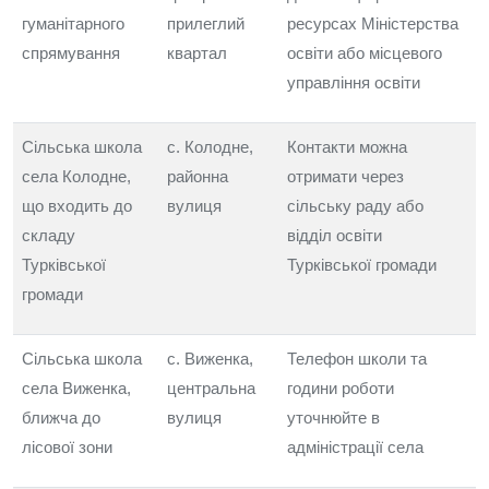
гуманітарного
прилеглий
ресурсах Міністерства
спрямування
квартал
освіти або місцевого
управління освіти
Сільська школа
с. Колодне,
Контакти можна
села Колодне,
районна
отримати через
що входить до
вулиця
сільську раду або
складу
відділ освіти
Турківської
Турківської громади
громади
Сільська школа
с. Виженка,
Телефон школи та
села Виженка,
центральна
години роботи
ближча до
вулиця
уточнюйте в
лісової зони
адміністрації села