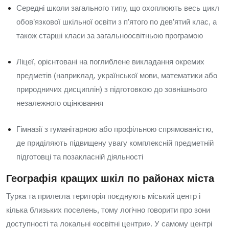
Середні школи загального типу, що охоплюють весь цикл
обов’язкової шкільної освіти з п’ятого по дев’ятий клас, а
також старші класи за загальноосвітньою програмою
Ліцеї, орієнтовані на поглиблене викладання окремих
предметів (наприклад, української мови, математики або
природничих дисциплін) з підготовкою до зовнішнього
незалежного оцінювання
Гімназії з гуманітарною або профільною спрямованістю,
де приділяють підвищену увагу комплексній предметній
підготовці та позакласній діяльності
Географія кращих шкіл по районах міста
Турка та прилегла територія поєднують міський центр і
кілька близьких поселень, тому логічно говорити про зони
доступності та локальні «освітні центри». У самому центрі