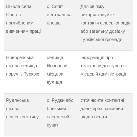
Школа села
с. Сопіт,
Для зв’язку
Сопіт з
центральна
використовуйте
поглибленим
площа
контакти сільської ради
вивченням праці
або загальну довідку
Турківської громади
Новорепська
селище
Інформація про
школа селища
Новорепи,
телефони доступна в
поруч із Туркою
місцева
місцевій адміністрації
вулиця
Рудянська
с. Рудки або
Уточнюйте контактні
школа
близький
дані через районний
сільського типу
населений
відділ освіти
пункт