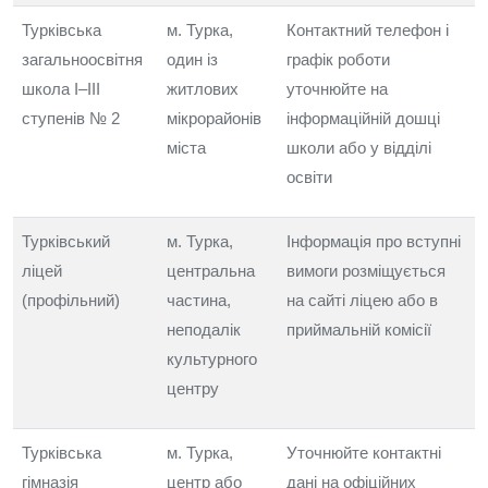
Турківська
м. Турка,
Контактний телефон і
загальноосвітня
один із
графік роботи
школа I–III
житлових
уточнюйте на
ступенів № 2
мікрорайонів
інформаційній дошці
міста
школи або у відділі
освіти
Турківський
м. Турка,
Інформація про вступні
ліцей
центральна
вимоги розміщується
(профільний)
частина,
на сайті ліцею або в
неподалік
приймальній комісії
культурного
центру
Турківська
м. Турка,
Уточнюйте контактні
гімназія
центр або
дані на офіційних