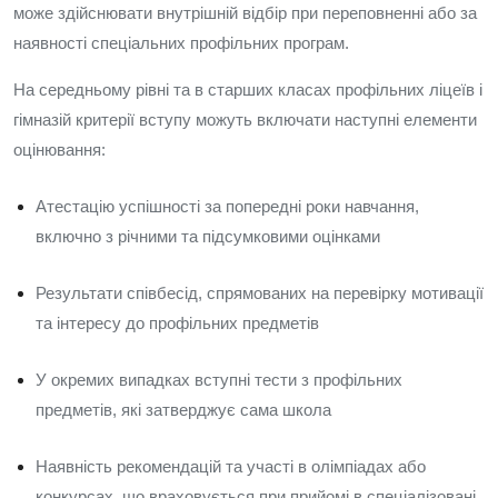
може здійснювати внутрішній відбір при переповненні або за
наявності спеціальних профільних програм.
На середньому рівні та в старших класах профільних ліцеїв і
гімназій критерії вступу можуть включати наступні елементи
оцінювання:
Атестацію успішності за попередні роки навчання,
включно з річними та підсумковими оцінками
Результати співбесід, спрямованих на перевірку мотивації
та інтересу до профільних предметів
У окремих випадках вступні тести з профільних
предметів, які затверджує сама школа
Наявність рекомендацій та участі в олімпіадах або
конкурсах, що враховується при прийомі в спеціалізовані