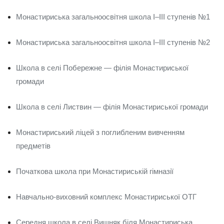
Монастириська загальноосвітня школа I–III ступенів №1
Монастириська загальноосвітня школа I–III ступенів №2
Школа в селі Побережне — філія Монастириської
громади
Школа в селі Листвин — філія Монастириської громади
Монастириський ліцей з поглибленим вивченням
предметів
Початкова школа при Монастириській гімназії
Навчально-виховний комплекс Монастириської ОТГ
Середня школа в селі Вишняк біля Монастириська