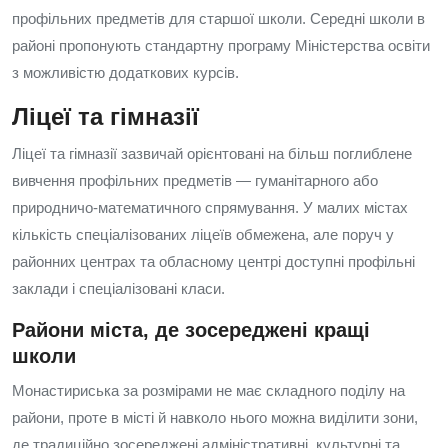
профільних предметів для старшої школи. Середні школи в
районі пропонують стандартну програму Міністерства освіти
з можливістю додаткових курсів.
Ліцеї та гімназії
Ліцеї та гімназії зазвичай орієнтовані на більш поглиблене
вивчення профільних предметів — гуманітарного або
природничо-математичного спрямування. У малих містах
кількість спеціалізованих ліцеїв обмежена, але поруч у
районних центрах та обласному центрі доступні профільні
заклади і спеціалізовані класи.
Райони міста, де зосереджені кращі
школи
Монастириська за розмірами не має складного поділу на
райони, проте в місті й навколо нього можна виділити зони,
де традиційно зосереджені адміністративні, культурні та