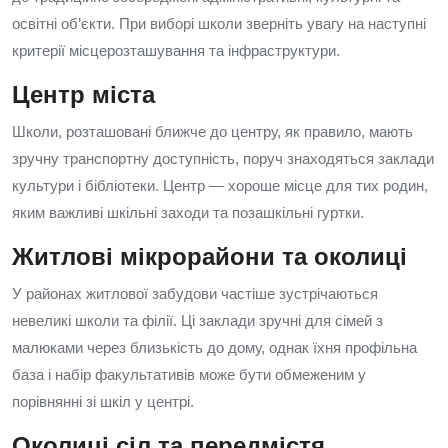
освітні об’єкти. При виборі школи зверніть увагу на наступні
критерії місцерозташування та інфраструктури.
Центр міста
Школи, розташовані ближче до центру, як правило, мають
зручну транспортну доступність, поруч знаходяться заклади
культури і бібліотеки. Центр — хороше місце для тих родин,
яким важливі шкільні заходи та позашкільні гуртки.
Житлові мікрорайони та околиці
У районах житлової забудови частіше зустрічаються
невеликі школи та філії. Ці заклади зручні для сімей з
малюками через близькість до дому, однак їхня профільна
база і набір факультативів може бути обмеженим у
порівнянні зі шкіл у центрі.
Околиці сіл та передмістя