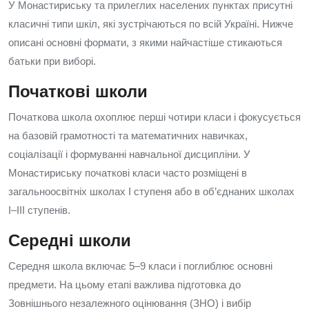
У Монастириську та прилеглих населених пунктах присутні
класичні типи шкіл, які зустрічаються по всій Україні. Нижче
описані основні формати, з якими найчастіше стикаються
батьки при виборі.
Початкові школи
Початкова школа охоплює перші чотири класи і фокусується
на базовій грамотності та математичних навичках,
соціалізації і формуванні навчальної дисципліни. У
Монастириську початкові класи часто розміщені в
загальноосвітніх школах I ступеня або в об’єднаних школах
I–III ступенів.
Середні школи
Середня школа включає 5–9 класи і поглиблює основні
предмети. На цьому етапі важлива підготовка до
Зовнішнього незалежного оцінювання (ЗНО) і вибір