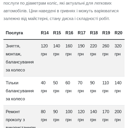
послуги по діаметрам коліс, які актуальні для легкових
автомобілів. Ціни наведені в гривнях і можуть варіюватися
залежно від майстерні, стану диска і складності робіт.
Послуга
R14
R15
R16
R17
R18
R19
R20
Зняття,
120
140
160
190
220
260
320
монтаж,
грн
грн
грн
грн
грн
грн
грн
балансування
за колесо
Тільки
40
50
60
70
90
110
140
балансування
грн
грн
грн
грн
грн
грн
грн
за колесо
Ремонт
80
90
100
120
140
170
200
проколу з
грн
грн
грн
грн
грн
грн
грн
використанням