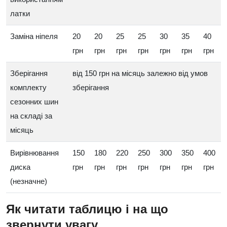
латки
Заміна ніпеля
20
20
25
25
30
35
40
грн
грн
грн
грн
грн
грн
грн
Зберігання
від 150 грн на місяць залежно від умов
комплекту
зберігання
сезонних шин
на складі за
місяць
Вирівнювання
150
180
220
250
300
350
400
диска
грн
грн
грн
грн
грн
грн
грн
(незначне)
Як читати таблицю і на що
звернути увагу