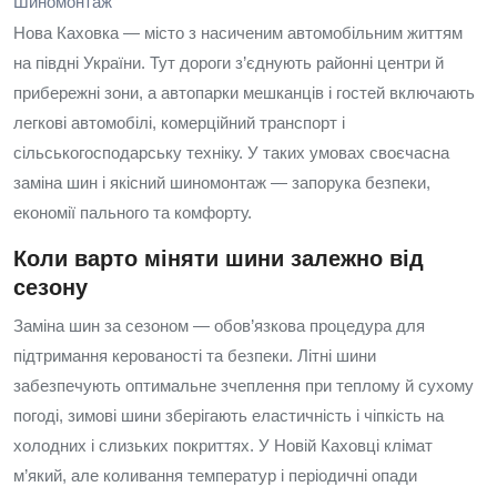
Шиномонтаж
Нова Каховка — місто з насиченим автомобільним життям
на півдні України. Тут дороги з’єднують районні центри й
прибережні зони, а автопарки мешканців і гостей включають
легкові автомобілі, комерційний транспорт і
сільськогосподарську техніку. У таких умовах своєчасна
заміна шин і якісний шиномонтаж — запорука безпеки,
економії пального та комфорту.
Коли варто міняти шини залежно від
сезону
Заміна шин за сезоном — обов’язкова процедура для
підтримання керованості та безпеки. Літні шини
забезпечують оптимальне зчеплення при теплому й сухому
погоді, зимові шини зберігають еластичність і чіпкість на
холодних і слизьких покриттях. У Новій Каховці клімат
м’який, але коливання температур і періодичні опади