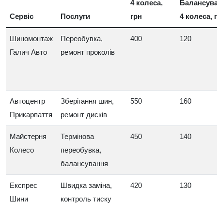
4 колеса,
Балансув
Сервіс
Послуги
грн
4 колеса, 
Шиномонтаж
Переобувка,
400
120
Галич Авто
ремонт проколів
Автоцентр
Зберігання шин,
550
160
Прикарпаття
ремонт дисків
Майстерня
Термінова
450
140
Колесо
переобувка,
балансування
Експрес
Швидка заміна,
420
130
Шини
контроль тиску