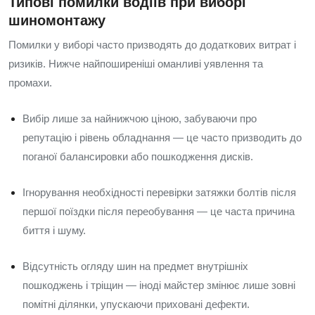
Типові помилки водіїв при виборі
шиномонтажу
Помилки у виборі часто призводять до додаткових витрат і
ризиків. Нижче найпоширеніші оманливі уявлення та
промахи.
Вибір лише за найнижчою ціною, забуваючи про
репутацію і рівень обладнання — це часто призводить до
поганої балансировки або пошкодження дисків.
Ігнорування необхідності перевірки затяжки болтів після
першої поїздки після переобування — це часта причина
биття і шуму.
Відсутність огляду шин на предмет внутрішніх
пошкоджень і тріщин — іноді майстер змінює лише зовні
помітні ділянки, упускаючи приховані дефекти.