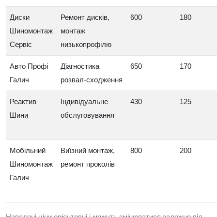
Диски
Ремонт дисків,
600
180
Шиномонтаж
монтаж
Сервіс
низькопрофілю
Авто Профі
Діагностика
650
170
Галич
розвал‑сходження
Реактив
Індивідуальне
430
125
Шини
обслуговування
Мобільний
Виїзний монтаж,
800
200
Шиномонтаж
ремонт проколів
Галич
Наведені ціни орієнтовні і можуть змінюватися залежно від