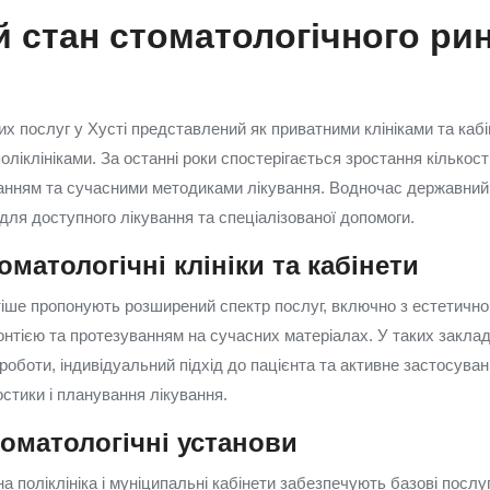
 стан стоматологічного рин
х послуг у Хусті представлений як приватними клініками та кабін
іклініками. За останні роки спостерігається зростання кількост
анням та сучасними методиками лікування. Водночас державний
ля доступного лікування та спеціалізованої допомоги.
оматологічні клініки та кабінети
стіше пропонують розширений спектр послуг, включно з естетичн
онтією та протезуванням на сучасних матеріалах. У таких закла
 роботи, індивідуальний підхід до пацієнта та активне застосув
остики і планування лікування.
оматологічні установи
а поліклініка і муніципальні кабінети забезпечують базові послу