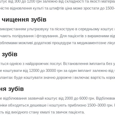
ує від 300 до 1200 грн залежно від складності та якості матеріа
ністю відновлення культі та штифтів ціна може зростати до 1500–
 чищення зубів
 використанням ультразвуку та піскострую в середньому коштує в
лючають полірування і фторування. Для пацієнтів з вираженими в
облемами можливі додаткові процедури та медикаментозне ліку
 зубів
ться однією з найдорожчих послуг. Встановлення імпланта без 
же коштувати від 12000 до 30000 грн за один імплант залежно від
плантах буде коштувати значно дорожче і включає вартість корон
ня зубів
е відбілювання зазвичай коштує від 2000 до 6000 грн. Відбілюва
ініки обходяться дешевше і коштують приблизно 1500–3000 грн. 
ть від вихідного стану емалі та звичок пацієнта.