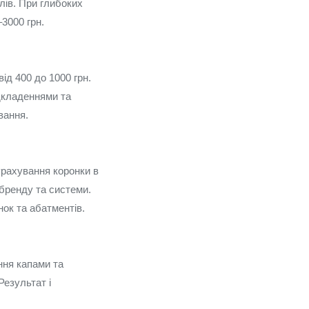
лів. При глибоких
3000 грн.
ід 400 до 1000 грн.
ідкладеннями та
вання.
урахування коронки в
 бренду та системи.
ок та абатментів.
ння капами та
Результат і