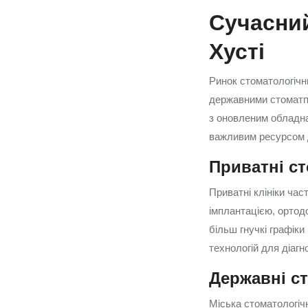
Сучасний
Хусті
Ринок стоматологічни
державними стоматпол
з оновленим обладн
важливим ресурсом д
Приватні ст
Приватні клініки ча
імплантацією, ортод
більш гнучкі графіки
технологій для діагн
Державні ст
Міська стоматологічн