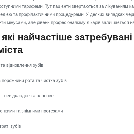
доступними тарифами. Тут пацієнти звертаються за лікуванням ка
педією та профілактичними процедурами. У деяких випадках черг
ти мінусами, але рівень професіоналізму лікарів залишається на 
 які найчастіше затребувані
міста
 та відновлення зубів
а порожнини рота та чистка зубів
— невідкладне та планове
онками та знімними протезами
траті зубів