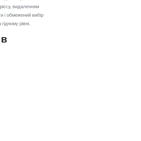
рієсу, видаленням
и і обмежений вибір
гідному рівні.
 в