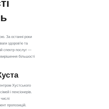
ті
ть
ою. За останні роки
уваги здоров’ю та
кий спектр послуг —
я вирішення більшості
Хуста
центром Хустського
імей і пенсіонерів.
 числі
мент пропозицій.