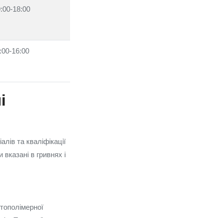
:00-18:00
:00-16:00
і
алів та кваліфікації
вказані в гривнях і
отополімерної