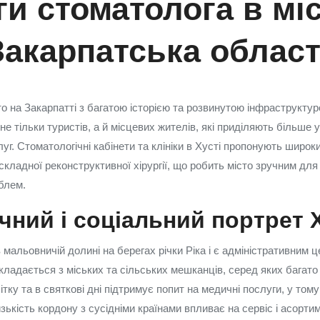
и стоматолога в міс
Закарпатська облас
о на Закарпатті з багатою історією та розвинутою інфраструктур
не тільки туристів, а й місцевих жителів, які приділяють більше 
уг. Стоматологічні кабінети та клініки в Хусті пропонують широ
складної реконструктивної хірургії, що робить місто зручним дл
блем.
чний і соціальний портрет 
мальовничій долині на берегах річки Ріка і є адміністративним 
ладається з міських та сільських мешканців, серед яких багато с
ітку та в святкові дні підтримує попит на медичні послуги, у тому
изькість кордону з сусідніми країнами впливає на сервіс і асорти