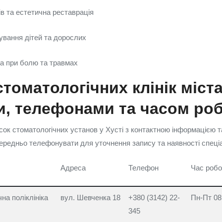
в та естетична реставрація
ування дітей та дорослих
а при болю та травмах
стоматологічних клінік міста
и, телефонами та часом ро
ок стоматологічних установ у Хусті з контактною інформацією 
редньо телефонувати для уточнення запису та наявності спеціа
Адреса
Телефон
Час робо
на поліклініка
вул. Шевченка 18
+380 (3142) 22-
Пн-Пт 08
345