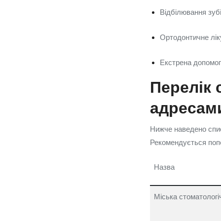
Відбілювання зубі
Ортодонтичне лік
Екстрена допомог
Перелік 
адресам
Нижче наведено спис
Рекомендується попе
Назва
Міська стоматологіч