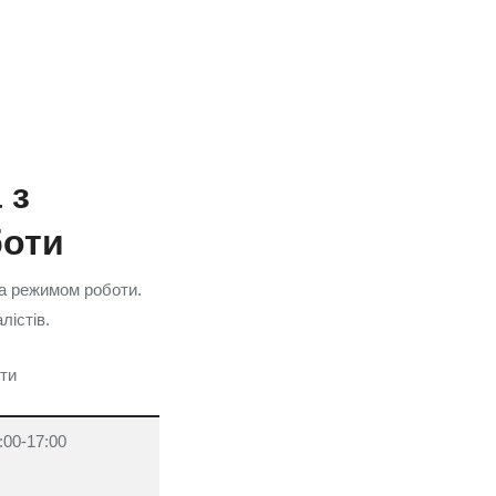
 з
боти
та режимом роботи.
лістів.
ти
:00-17:00