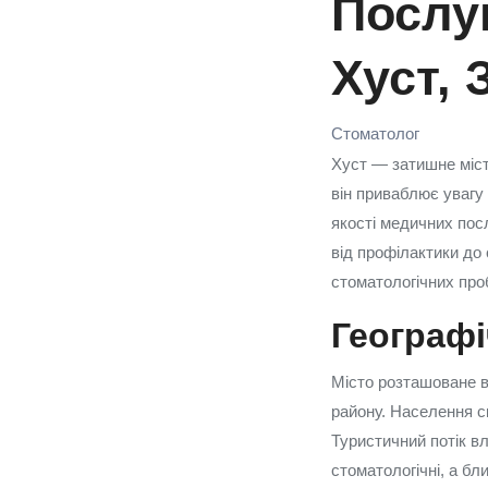
Послуг
Хуст, 
Стоматолог
Хуст — затишне міст
він приваблює увагу 
якості медичних посл
від профілактики до 
стоматологічних про
Географі
Місто розташоване в 
району. Населення ск
Туристичний потік вл
стоматологічні, а бл