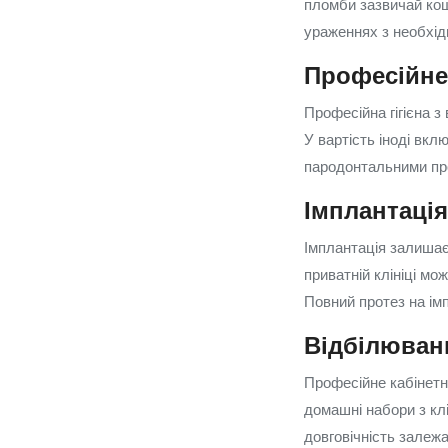
пломби зазвичай кошт
ураженнях з необхід
Професійне
Професійна гігієна з
У вартість іноді вк
пародонтальними пр
Імплантація
Імплантація залишає
приватній клініці мо
Повний протез на ім
Відбілюван
Професійне кабінетн
домашні набори з кл
довговічність залежа