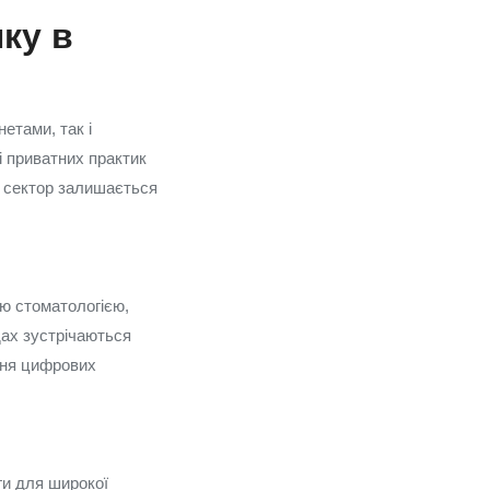
ку в
етами, так і
і приватних практик
 сектор залишається
ою стоматологією,
дах зустрічаються
ання цифрових
ги для широкої