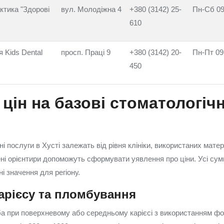
ктика "Здорові
вул. Молодіжна 4
+380 (3142) 25-
Пн-Сб 09
610
 Kids Dental
просп. Праці 9
+380 (3142) 20-
Пн-Пт 09
450
 цін на базові стоматологічн
ні послуги в Хусті залежать від рівня клініки, використаних матері
і орієнтири допоможуть сформувати уявлення про ціни. Усі суми 
і значення для регіону.
арієсу та пломбування
ба при поверхневому або середньому карієсі з використанням ф