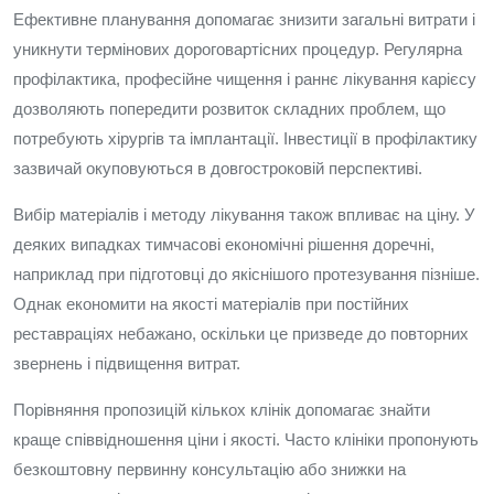
Ефективне планування допомагає знизити загальні витрати і
уникнути термінових дороговартісних процедур. Регулярна
профілактика, професійне чищення і раннє лікування карієсу
дозволяють попередити розвиток складних проблем, що
потребують хірургів та імплантації. Інвестиції в профілактику
зазвичай окуповуються в довгостроковій перспективі.
Вибір матеріалів і методу лікування також впливає на ціну. У
деяких випадках тимчасові економічні рішення доречні,
наприклад при підготовці до якіснішого протезування пізніше.
Однак економити на якості матеріалів при постійних
реставраціях небажано, оскільки це призведе до повторних
звернень і підвищення витрат.
Порівняння пропозицій кількох клінік допомагає знайти
краще співвідношення ціни і якості. Часто клініки пропонують
безкоштовну первинну консультацію або знижки на