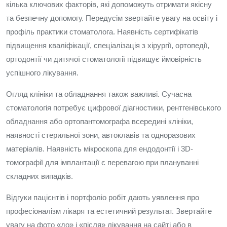
кілька ключових факторів, які допоможуть отримати якісну
та безпечну допомогу. Передусім звертайте увагу на освіту і
профіль практики стоматолога. Наявність сертифікатів
підвищення кваліфікації, спеціалізація з хірургії, ортопедії,
ортодонтії чи дитячої стоматології підвищує ймовірність
успішного лікування.
Огляд клініки та обладнання також важливі. Сучасна
стоматологія потребує цифрової діагностики, рентгенівського
обладнання або ортопантомографа всередині клініки,
наявності стерильної зони, автоклавів та одноразових
матеріалів. Наявність мікроскопа для ендодонтії і 3D-
томографії для імплантації є перевагою при плануванні
складних випадків.
Відгуки пацієнтів і портфоліо робіт дають уявлення про
професіоналізм лікаря та естетичний результат. Звертайте
увагу на фото «до» і «після» лікування на сайті або в