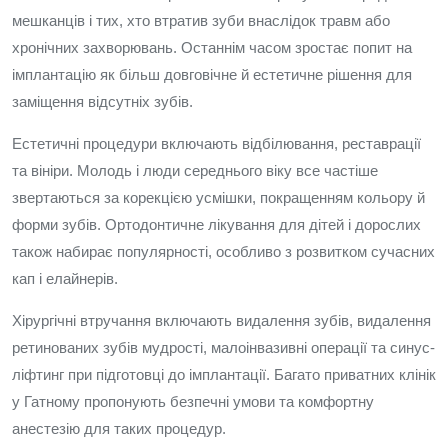
мешканців і тих, хто втратив зуби внаслідок травм або
хронічних захворювань. Останнім часом зростає попит на
імплантацію як більш довговічне й естетичне рішення для
заміщення відсутніх зубів.
Естетичні процедури включають відбілювання, реставрації
та вініри. Молодь і люди середнього віку все частіше
звертаються за корекцією усмішки, покращенням кольору й
форми зубів. Ортодонтичне лікування для дітей і дорослих
також набирає популярності, особливо з розвитком сучасних
кап і елайнерів.
Хірургічні втручання включають видалення зубів, видалення
ретинованих зубів мудрості, малоінвазивні операції та синус-
ліфтинг при підготовці до імплантації. Багато приватних клінік
у Гатному пропонують безпечні умови та комфортну
анестезію для таких процедур.