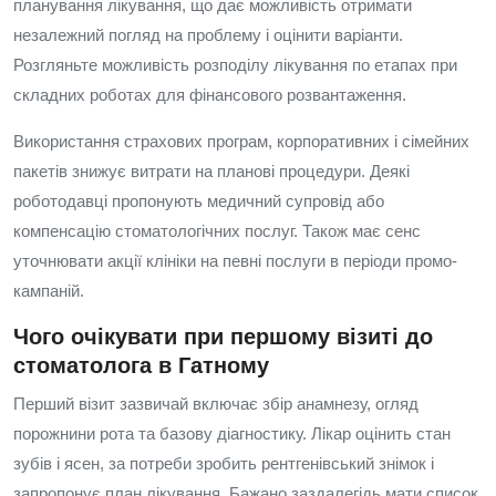
планування лікування, що дає можливість отримати
незалежний погляд на проблему і оцінити варіанти.
Розгляньте можливість розподілу лікування по етапах при
складних роботах для фінансового розвантаження.
Використання страхових програм, корпоративних і сімейних
пакетів знижує витрати на планові процедури. Деякі
роботодавці пропонують медичний супровід або
компенсацію стоматологічних послуг. Також має сенс
уточнювати акції клініки на певні послуги в періоди промо-
кампаній.
Чого очікувати при першому візиті до
стоматолога в Гатному
Перший візит зазвичай включає збір анамнезу, огляд
порожнини рота та базову діагностику. Лікар оцінить стан
зубів і ясен, за потреби зробить рентгенівський знімок і
запропонує план лікування. Бажано заздалегідь мати список