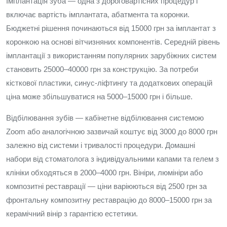
Імплантація зуба — одна з дороговартісних процедур і
включає вартість імплантата, абатмента та коронки.
Бюджетні рішення починаються від 15000 грн за імплантат з
коронкою на основі вітчизняних компонентів. Середній рівень
імплантації з використанням популярних зарубіжних систем
становить 25000–40000 грн за конструкцію. За потреби
кісткової пластики, синус-ліфтингу та додаткових операцій
ціна може збільшуватися на 5000–15000 грн і більше.
Відбілювання зубів — кабінетне відбілювання системою
Zoom або аналогічною зазвичай коштує від 3000 до 8000 грн
залежно від системи і тривалості процедури. Домашні
набори від стоматолога з індивідуальними капами та гелем з
клініки обходяться в 2000–4000 грн. Вініри, люмініри або
композитні реставрації — ціни варіюються від 2500 грн за
фронтальну композитну реставрацію до 8000–15000 грн за
керамічний вінір з гарантією естетики.