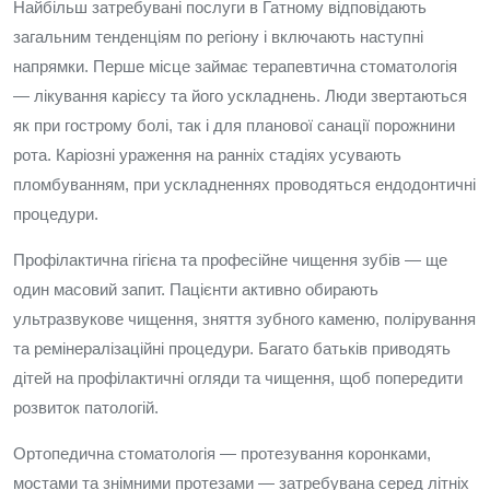
Найбільш затребувані послуги в Гатному відповідають
загальним тенденціям по регіону і включають наступні
напрямки. Перше місце займає терапевтична стоматологія
— лікування карієсу та його ускладнень. Люди звертаються
як при гострому болі, так і для планової санації порожнини
рота. Каріозні ураження на ранніх стадіях усувають
пломбуванням, при ускладненнях проводяться ендодонтичні
процедури.
Профілактична гігієна та професійне чищення зубів — ще
один масовий запит. Пацієнти активно обирають
ультразвукове чищення, зняття зубного каменю, полірування
та ремінералізаційні процедури. Багато батьків приводять
дітей на профілактичні огляди та чищення, щоб попередити
розвиток патологій.
Ортопедична стоматологія — протезування коронками,
мостами та знімними протезами — затребувана серед літніх