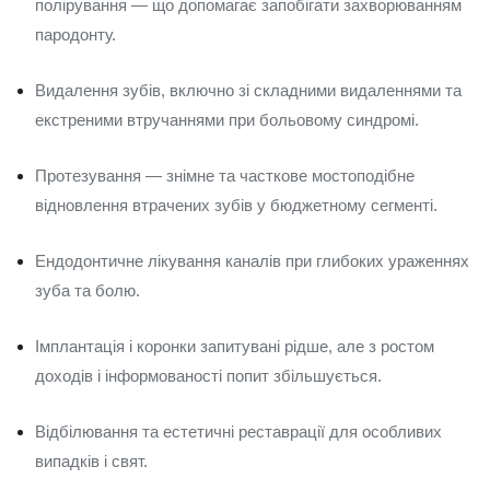
полірування — що допомагає запобігати захворюванням
пародонту.
Видалення зубів, включно зі складними видаленнями та
екстреними втручаннями при больовому синдромі.
Протезування — знімне та часткове мостоподібне
відновлення втрачених зубів у бюджетному сегменті.
Ендодонтичне лікування каналів при глибоких ураженнях
зуба та болю.
Імплантація і коронки запитувані рідше, але з ростом
доходів і інформованості попит збільшується.
Відбілювання та естетичні реставрації для особливих
випадків і свят.