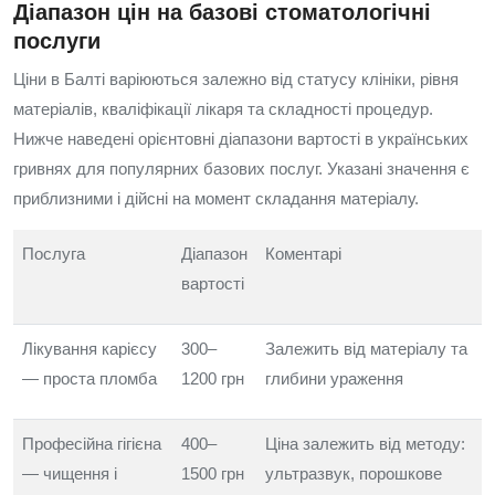
Діапазон цін на базові стоматологічні
послуги
Ціни в Балті варіюються залежно від статусу клініки, рівня
матеріалів, кваліфікації лікаря та складності процедур.
Нижче наведені орієнтовні діапазони вартості в українських
гривнях для популярних базових послуг. Указані значення є
приблизними і дійсні на момент складання матеріалу.
Послуга
Діапазон
Коментарі
вартості
Лікування карієсу
300–
Залежить від матеріалу та
— проста пломба
1200 грн
глибини ураження
Професійна гігієна
400–
Ціна залежить від методу:
— чищення і
1500 грн
ультразвук, порошкове