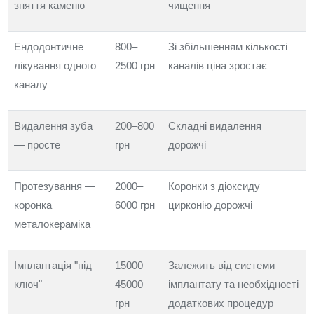
зняття каменю
чищення
Ендодонтичне
800–
Зі збільшенням кількості
лікування одного
2500 грн
каналів ціна зростає
каналу
Видалення зуба
200–800
Складні видалення
— просте
грн
дорожчі
Протезування —
2000–
Коронки з діоксиду
коронка
6000 грн
цирконію дорожчі
металокераміка
Імплантація "під
15000–
Залежить від системи
ключ"
45000
імплантату та необхідності
грн
додаткових процедур