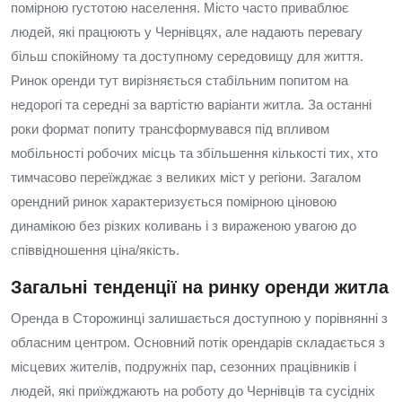
помірною густотою населення. Місто часто приваблює
людей, які працюють у Чернівцях, але надають перевагу
більш спокійному та доступному середовищу для життя.
Ринок оренди тут вирізняється стабільним попитом на
недорогі та середні за вартістю варіанти житла. За останні
роки формат попиту трансформувався під впливом
мобільності робочих місць та збільшення кількості тих, хто
тимчасово переїжджає з великих міст у регіони. Загалом
орендний ринок характеризується помірною ціновою
динамікою без різких коливань і з вираженою увагою до
співвідношення ціна/якість.
Загальні тенденції на ринку оренди житла
Оренда в Сторожинці залишається доступною у порівнянні з
обласним центром. Основний потік орендарів складається з
місцевих жителів, подружніх пар, сезонних працівників і
людей, які приїжджають на роботу до Чернівців та сусідніх