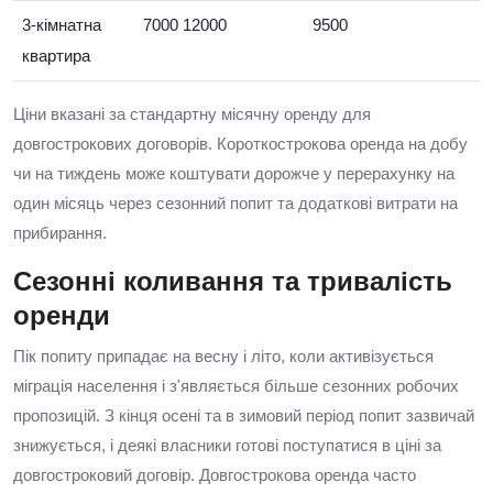
3-кімнатна
7000 12000
9500
квартира
Ціни вказані за стандартну місячну оренду для
довгострокових договорів. Короткострокова оренда на добу
чи на тиждень може коштувати дорожче у перерахунку на
один місяць через сезонний попит та додаткові витрати на
прибирання.
Сезонні коливання та тривалість
оренди
Пік попиту припадає на весну і літо, коли активізується
міграція населення і з'являється більше сезонних робочих
пропозицій. З кінця осені та в зимовий період попит зазвичай
знижується, і деякі власники готові поступатися в ціні за
довгостроковий договір. Довгострокова оренда часто