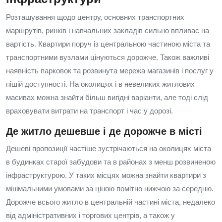
Розташування щодо центру, основних транспортних
маршрутів, ринків і навчальних закладів сильно впливає на
вартість. Квартири поруч із центральною частиною міста та
транспортними вузлами цінуються дорожче. Також важливі
наявність парковок та розвинута мережа магазинів і послуг у
пішій доступності. На околицях і в невеликих житлових
масивах можна знайти більш вигідні варіанти, але тоді слід
враховувати витрати на транспорт і час у дорозі.
Де житло дешевше і де дорожче в місті
Дешеві пропозиції частіше зустрічаються на околицях міста
в будинках старої забудови та в районах з менш розвиненою
інфраструктурою. У таких місцях можна знайти квартири з
мінімальними умовами за ціною помітно нижчою за середню.
Дорожче всього житло в центральній частині міста, недалеко
від адміністративних і торгових центрів, а також у