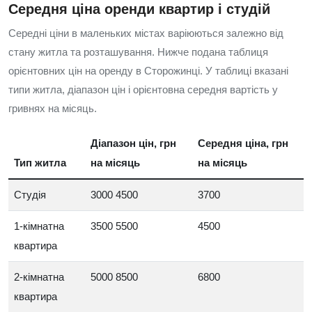
Середня ціна оренди квартир і студій
Середні ціни в маленьких містах варіюються залежно від
стану житла та розташування. Нижче подана таблиця
орієнтовних цін на оренду в Сторожинці. У таблиці вказані
типи житла, діапазон цін і орієнтовна середня вартість у
гривнях на місяць.
Діапазон цін, грн
Середня ціна, грн
Тип житла
на місяць
на місяць
Студія
3000 4500
3700
1-кімнатна
3500 5500
4500
квартира
2-кімнатна
5000 8500
6800
квартира