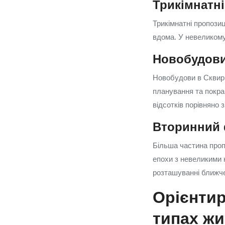
Трикімнатн
Трикімнатні пропозиц
вдома. У невеликому 
Новобудови
Новобудови в Сквирі
планування та покра
відсотків порівняно
Вторинний
Більша частина проп
епохи з невеликими 
розташуванні ближче
Орієнтир
типах жи