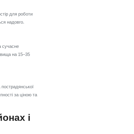
остір для роботи
ься надовго.
а сучасне
 вища на 15–35
а пострадянської
ності за ціною та
йонах і