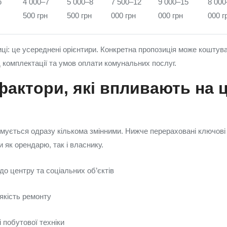
ю
4 000–7
5 000–8
7 500–12
9 000–15
8 000
500 грн
500 грн
000 грн
000 грн
000 г
ці: це усереднені орієнтири. Конкретна пропозиція може кошту
 комплектації та умов оплати комунальних послуг.
фактори, які впливають на ц
мується одразу кількома змінними. Нижче перераховані ключові 
 як орендарю, так і власнику.
о центру та соціальних об’єктів
якість ремонту
і побутової техніки