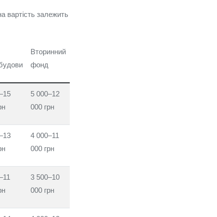
на вартість залежить
Вторинний
будови
фонд
–15
5 000–12
рн
000 грн
–13
4 000–11
рн
000 грн
–11
3 500–10
рн
000 грн