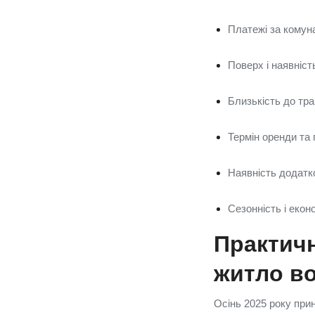
Платежі за комуна
Поверх і наявніст
Близькість до тра
Термін оренди та 
Наявність додатк
Сезонність і еконо
Практичн
житло во
Осінь 2025 року прин