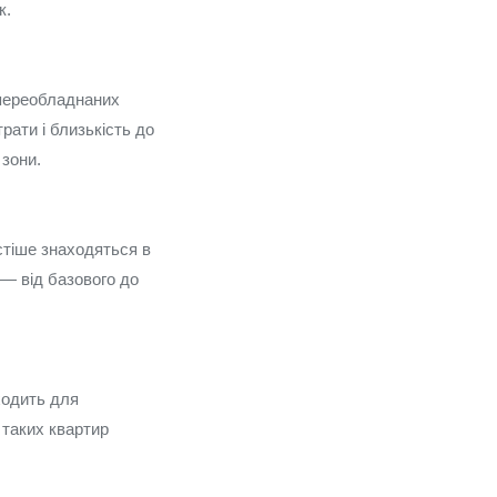
к.
 переобладнаних
рати і близькість до
 зони.
стіше знаходяться в
 — від базового до
ходить для
 таких квартир