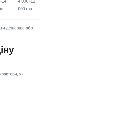
–14
4 000–12
рн
000 грн
вати дешевше або
іну
фактори, які