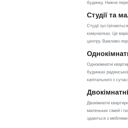
будинку. Нижче пере
Студії та м
Студії зустрічаютьс
комуналках. Це варіа
центру. Важливо пере
Однокімнат
Однокімнатні кварти
будинках радянської
капітального з сучас
Двокімнатн
Двокімнатні квартир
маленьких сімей і ти
здаються з меблями 