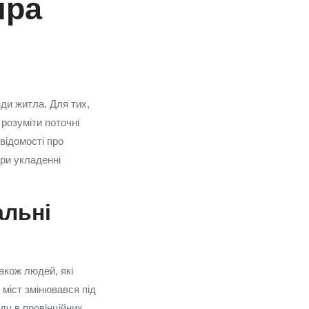
ира
ди житла. Для тих,
розуміти поточні
 відомості про
при укладенні
альні
акож людей, які
 міст змінювався під
нду в провінційних