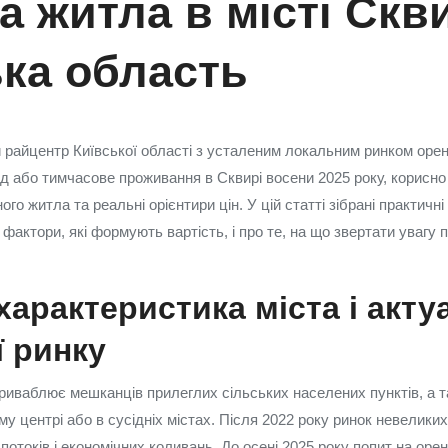
а житла в місті Скв
ька область
райцентр Київської області з усталеним локальним ринком орен
зд або тимчасове проживання в Сквирі восени 2025 року, корисно 
го житла та реальні орієнтири цін. У цій статті зібрані практичні
 фактори, які формують вартість, і про те, на що звертати увагу 
характеристика міста і акту
ї ринку
риваблює мешканців прилеглих сільських населених пунктів, а т
 центрі або в сусідніх містах. Після 2022 року ринок невеликих
потоків і економічних коливань. До осені 2025 року попит на оре