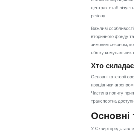
центрах стабілізуєт
регіону.
Важливі особливості
вторинного фонду та
зимовим сезоном, ко
обліку комунальних 
Хто складає
Основні категорії ор
працівники агропром
Частина попиту припа
транспортна доступн
Основні 
У Сквирі представлен