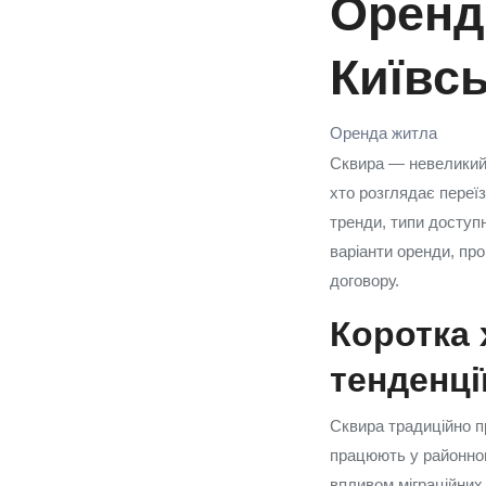
Оренд
Київс
Оренда житла
Сквира — невеликий 
хто розглядає переї
тренди, типи доступно
варіанти оренди, про
договору.
Коротка 
тенденці
Сквира традиційно п
працюють у районному
впливом міграційних 