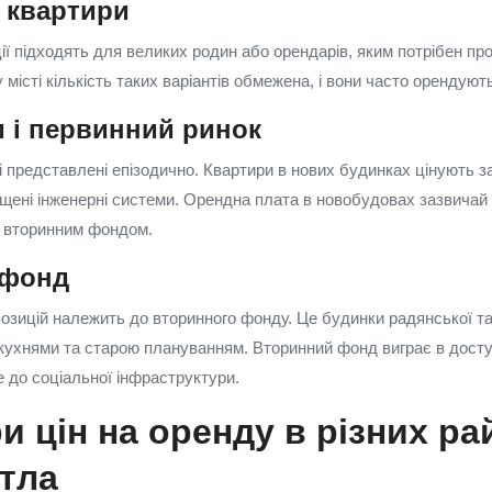
і квартири
ії підходять для великих родин або орендарів, яким потрібен пр
місті кількість таких варіантів обмежена, і вони часто орендуют
 і первинний ринок
 представлені епізодично. Квартири в нових будинках цінують з
щені інженерні системи. Орендна плата в новобудовах зазвичай
 з вторинним фондом.
 фонд
озицій належить до вторинного фонду. Це будинки радянської т
кухнями та старою плануванням. Вторинний фонд виграє в доступ
 до соціальної інфраструктури.
и цін на оренду в різних ра
тла