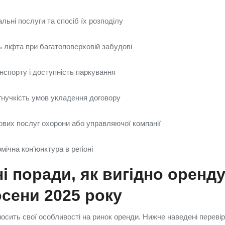
льні послуги та спосіб їх розподілу
ь ліфта при багатоповерховій забудові
нспорту і доступність паркування
гнучкість умов укладення договору
ових послуг охорони або управляючої компанії
мічна кон’юнктура в регіоні
і поради, як вигідно оренд
сени 2025 року
осить свої особливості на ринок оренди. Нижче наведені перевір