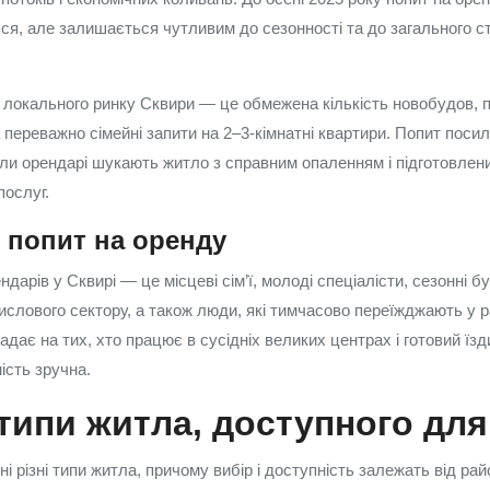
ься, але залишається чутливим до сезонності та до загального с
 локального ринку Сквири — це обмежена кількість новобудов,
 переважно сімейні запити на 2–3-кімнатні квартири. Попит поси
ли орендарі шукають житло з справним опаленням і підготовле
послуг.
 попит на оренду
ендарів у Сквирі — це місцеві сім’ї, молоді спеціалісти, сезонні б
ислового сектору, а також люди, які тимчасово переїжджають у р
дає на тих, хто працює в сусідніх великих центрах і готовий їзд
ість зручна.
типи житла, доступного дл
і різні типи житла, причому вибір і доступність залежать від райо