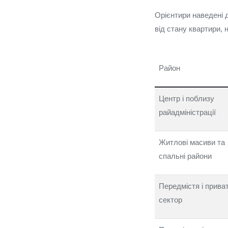
Орієнтири наведені д
від стану квартири, 
Район
Центр і поблизу
райадміністрації
Житлові масиви та
спальні райони
Передмістя і прива
сектор