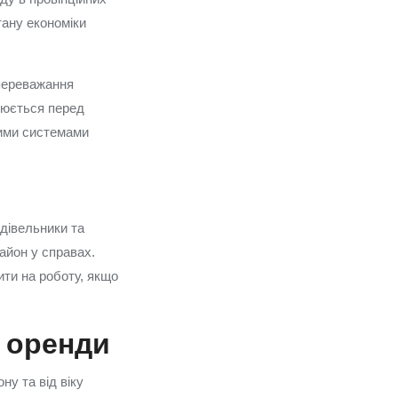
тану економіки
 переважання
люється перед
ними системами
удівельники та
айон у справах.
ити на роботу, якщо
я оренди
ну та від віку