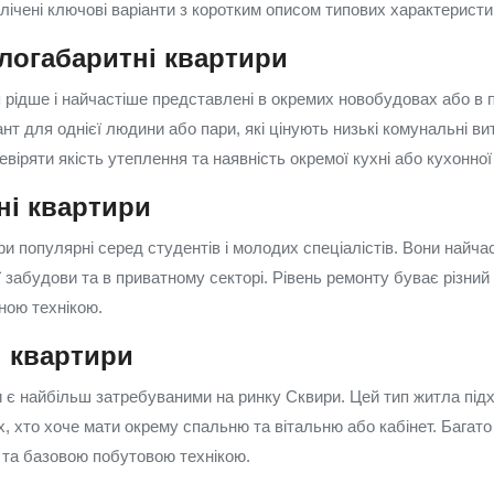
лічені ключові варіанти з коротким описом типових характеристи
алогабаритні квартири
я рідше і найчастіше представлені в окремих новобудовах або в
нт для однієї людини або пари, які цінують низькі комунальні вит
віряти якість утеплення та наявність окремої кухні або кухонної
ні квартири
ри популярні серед студентів і молодих спеціалістів. Вони найча
 забудови та в приватному секторі. Рівень ремонту буває різний
ною технікою.
і квартири
и є найбільш затребуваними на ринку Сквири. Цей тип житла під
х, хто хоче мати окрему спальню та вітальню або кабінет. Багато
та базовою побутовою технікою.