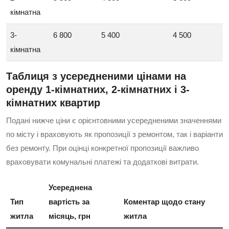
кімнатна
3-
6 800
5 400
4 500
кімнатна
Таблиця з усередненими цінами на
оренду 1-кімнатних, 2-кімнатних і 3-
кімнатних квартир
Подані нижче ціни є орієнтовними усередненими значеннями
по місту і враховують як пропозиції з ремонтом, так і варіанти
без ремонту. При оцінці конкретної пропозиції важливо
враховувати комунальні платежі та додаткові витрати.
Усереднена
Тип
вартість за
Коментар щодо стану
житла
місяць, грн
житла