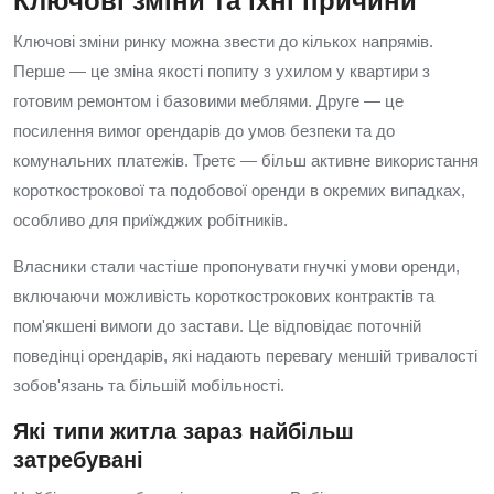
Ключові зміни та їхні причини
Ключові зміни ринку можна звести до кількох напрямів.
Перше — це зміна якості попиту з ухилом у квартири з
готовим ремонтом і базовими меблями. Друге — це
посилення вимог орендарів до умов безпеки та до
комунальних платежів. Третє — більш активне використання
короткострокової та подобової оренди в окремих випадках,
особливо для приїжджих робітників.
Власники стали частіше пропонувати гнучкі умови оренди,
включаючи можливість короткострокових контрактів та
пом'якшені вимоги до застави. Це відповідає поточній
поведінці орендарів, які надають перевагу меншій тривалості
зобов'язань та більшій мобільності.
Які типи житла зараз найбільш
затребувані