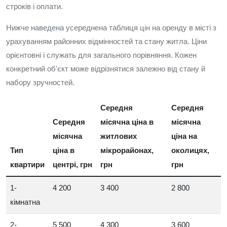
строків і оплати.
Нижче наведена усереднена таблиця цін на оренду в місті з
урахуванням районних відмінностей та стану житла. Ціни
орієнтовні і служать для загального порівняння. Кожен
конкретний об'єкт може відрізнятися залежно від стану й
набору зручностей.
Середня
Середня
Середня
місячна ціна в
місячна
місячна
житлових
ціна на
Тип
ціна в
мікрорайонах,
околицях,
квартири
центрі, грн
грн
грн
1-
4 200
3 400
2 800
кімнатна
2-
5 500
4 300
3 600