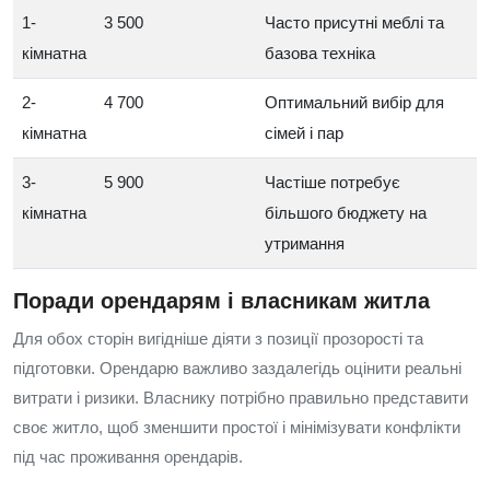
1-
3 500
Часто присутні меблі та
кімнатна
базова техніка
2-
4 700
Оптимальний вибір для
кімнатна
сімей і пар
3-
5 900
Частіше потребує
кімнатна
більшого бюджету на
утримання
Поради орендарям і власникам житла
Для обох сторін вигідніше діяти з позиції прозорості та
підготовки. Орендарю важливо заздалегідь оцінити реальні
витрати і ризики. Власнику потрібно правильно представити
своє житло, щоб зменшити простої і мінімізувати конфлікти
під час проживання орендарів.