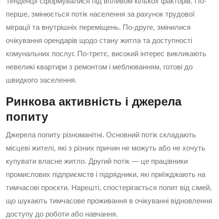
Тенденції сформувалися під впливом кількох факторів. По-
перше, змінюється потік населення за рахунок трудової
міграції та внутрішніх переміщень. По-друге, змінилися
очікування орендарів щодо стану житла та доступності
комунальних послуг. По-третє, високий інтерес викликають
невеликі квартири з ремонтом і меблюванням, готові до
швидкого заселення.
Ринкова активність і джерела
попиту
Джерела попиту різноманітні. Основний потік складають
місцеві жителі, які з різних причин не можуть або не хочуть
купувати власне житло. Другий потік — це працівники
промислових підприємств і підрядники, які приїжджають на
тимчасові проєкти. Нарешті, спостерігається попит від сімей,
що шукають тимчасове проживання в очікуванні відновлення
доступу до роботи або навчання.