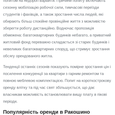
попитом на недорогі варіанти. Причини попиту включають
сезонну мобілізацію робочої сили, тимчасові переїзди
студентів і фахівців, а також зростання числа людей, які
обирають більш спокійне провінційне життя з можливістю
зберегти роботу дистанційно. Водночас пропозиція
обмежена: багатоквартирних будинків небагато, а приватний
житловий фонд переважно складається зі старих будинків і
невеликих багатоквартирних споруд, що стримує зростання
обсягу орендованого житла.
Тенденції останніх сезонів показують помірне зростання цін і
посилення конкуренції за квартири з гарним ремонтом та
повною меблевою комплектацією. Попит на короткострокову
оренду влітку та під час свят збільшується, що дає
власникам можливість встановлювати вищу плату в пікові
періоди.
Популярність оренди в Ракошино