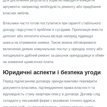
Для досягнення результату корисно наводити конкретні
аргументи, наприклад необхідність ремонту або придбання
власних меблів.
Власники часто готові поступитися при гарантії стабільного
доходу і відсутності проблем із сусідами. Пропозиція внести
депозит або оплатити кілька місяців наперед підвищує
шанси на отримання знижки. Також можна обговорювати
включення деяких комунальних послуг у орендну плату або
погоджувати дрібний ремонт за рахунок орендодавця в обмін
на зниження щомісячної плати.
Юридичні аспекти і безпека угоди
Перед підписанням договору оренди важливо перевірити
документи власника, підтвердження права власності та
відповідність стану квартири опису в договорі. Договір слід
складати у письмовій формі з вказівкою точного адреси,
кількості осіб, що проживатимуть, строку оренди, суми