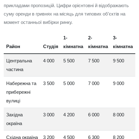
прикладами пропозицій. Цифри орієнтовні й відображають
суму оренди в гривнях на місяць для типових об’єктів на
момент останньої вибірки ринку.
1-
2-
3-
Район
Студія
кімнатна
кімнатна
кімнатна
Центральна
4 000
5 500
7 500
9 500
частина
Набережна та
3 500
5 000
7 000
9 000
прибережні
вулиці
Західна
3 000
4 200
6 000
8 000
окраїна
Східна окраїна
3 200
4 500
6 300
8 200