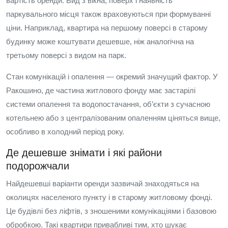
вартість оренди. Вид з вікна, поверх і наявність
паркувального місця також враховуються при формуванні
ціни. Наприклад, квартира на першому поверсі в старому
будинку може коштувати дешевше, ніж аналогічна на
третьому поверсі з видом на парк.
Стан комунікацій і опалення — окремий значущий фактор. У
Ракошино, де частина житлового фонду має застарілі
системи опалення та водопостачання, об’єкти з сучасною
котельнею або з централізованим опаленням ціняться вище,
особливо в холодний період року.
Де дешевше знімати і які райони
подорожчали
Найдешевші варіанти оренди зазвичай знаходяться на
околицях населеного пункту і в старому житловому фонді.
Це будівлі без ліфтів, з зношеними комунікаціями і базовою
обробкою. Такі квартири привабливі тим, хто шукає