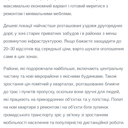
максимально економний варіант і готовий миритися з
ремонтом і мінімальними меблями.
Дешеві локації найчастіше розташовані уздовж другорядних
доріг, у зоні старих приватних забудов і в районах з менш
розвинутою інфраструктурою. Якщо бажаєте заощадити до
20–30 відсотків від середньої ціни, варто шукати оголошення
саме в цих зонах.
Райони, які подорожчали найбільше, включають центральну
частину та нові мікрорайони з якісними будинками. Також
зростання цін помітний у кварталах, розташованих ближче
до трас і пунктів пропуску, оскільки вони зручні для людей,
які працюють на прикордонних об’єктах та у логістиці. Попит
на нові квартири з ремонтом і на об’єкти біля зупинок
громадського транспорту зріс у зв’язку зі зростанням
мобільності населення та популярністю дистанційної роботи.