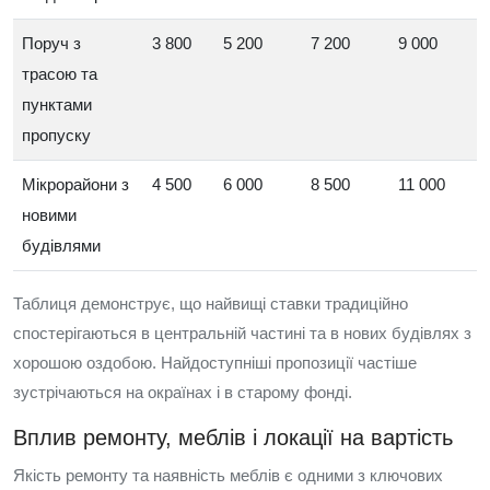
Поруч з
3 800
5 200
7 200
9 000
трасою та
пунктами
пропуску
Мікрорайони з
4 500
6 000
8 500
11 000
новими
будівлями
Таблиця демонструє, що найвищі ставки традиційно
спостерігаються в центральній частині та в нових будівлях з
хорошою оздобою. Найдоступніші пропозиції частіше
зустрічаються на окраїнах і в старому фонді.
Вплив ремонту, меблів і локації на вартість
Якість ремонту та наявність меблів є одними з ключових