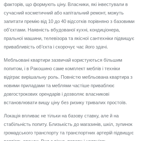
факторів, що формують ціну. Власники, які інвестували в
сучасний косметичний або капітальний ремонт, можуть
запитати премію від 10 до 40 відсотків порівняно з базовими
об’єктами. Наявність вбудованої кухні, кондиціонера,
пральної машини, телевізора та якісної сантехніки підвищує
привабливість об’єкта і скорочує час його здачі.
Мебльовані квартири зазвичай користуються більшим
попитом, і в Ракошино саме комплект меблів і техніки
відіграє вирішальну роль. Повністю мебльована квартира з
новими приладами та меблями частіше приваблює
довгострокових орендарів і дозволяє власникові
встановлювати вищу ціну без ризику тривалих простоїв.
Локація впливає не тільки на базову ставку, але й на
стабільність попиту. Близькість до магазинів, шкіл, зупинок
громадського транспорту та транспортних артерій підвищує