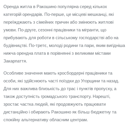
Оренда житла в Ракошино популярна серед кількох
категорій орендарів. По-перше, це місцеві мешканці, які
переїжджають з сімейних причин або змінюють житлові
умови. По-друге, сезонні працівники та мігранти, що
прибувають для роботи в сільському господарстві або на
будівництві. По-третє, молоді родини та пари, яким вигідніша
нижча орендна плата в порівнянні з великими містами
Закарпаття.
Особливе значення мають кросбордерні працівники та
особи, які здійснюють часті поїздки до Угорщини та назад.
Для них важлива близькість до трас і пунктів пропуску, а
також доступність громадського транспорту. Нарешті,
зростає частка людей, які продовжують працювати
дистанційно і обирають Ракошино як більш бюджетну та
спокійну альтернативу обласним центрам.