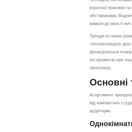
короткострокової та
обставинами. Водноч
вимоги до якості жит
Тренди останніх рокі
теплоізоляцією зрос
функціональні планув
інструментів при по
пропозиції.
Основні 
Асортимент орендног
від компактних студі
аудиторію.
Однокімнатн