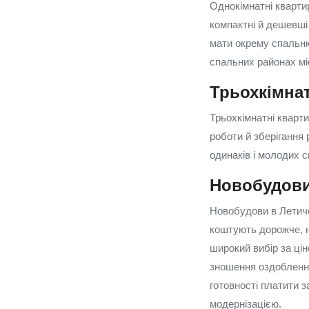
Однокімнатні кварти
компактні й дешевші 
мати окрему спальню 
спальних районах мі
Трьохкімнат
Трьохкімнатні кварти
роботи й зберігання
одинаків і молодих сп
Новобудови
Новобудови в Летиче
коштують дорожче, н
широкий вибір за цін
зношення оздоблення
готовності платити з
модернізацією.