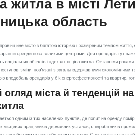
 житла в місті Лети
ницька область
ровінційне місто з багатою історією і розміреним темпом життя,
варіанти оренди поза великими центрами. Для орендарів тут важл
ть соціальних об'єктів і адекватна ціна житла. Останніми роками
поступові зміни, пов’язані з загальнодержавними економічними 
ою вподобань орендарів у бік енергоефективності та квартир, го
 огляд міста й тенденцій на
житла
ається одним із тих населених пунктів, де попит на оренду помі
к місцевих працівників державних установ, співробітників пром
ють спокійне життя поза обласним центром. Спостерігається стаб