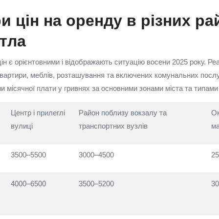
и цін на оренду в різних ра
тла
ін є орієнтовними і відображають ситуацію восени 2025 року. Ре
квартири, меблів, розташування та включених комунальних послу
и місячної плати у гривнях за основними зонами міста та типами
Центр і прилеглі
Район поблизу вокзалу та
Ок
вулиці
транспортних вузлів
м
3500–5500
3000–4500
25
4000–6500
3500–5200
30