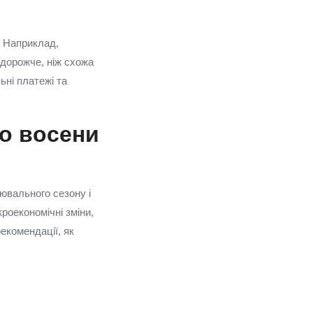
. Наприклад,
 дорожче, ніж схожа
ьні платежі та
ло восени
ювального сезону і
кроекономічні зміни,
екомендації, як