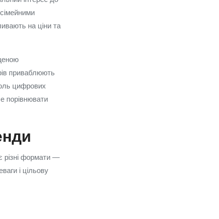
 сімейними
ливають на ціни та
ащеною
рів приваблюють
 роль цифрових
ше порівнювати
енди
є різні формати —
еваги і цільову