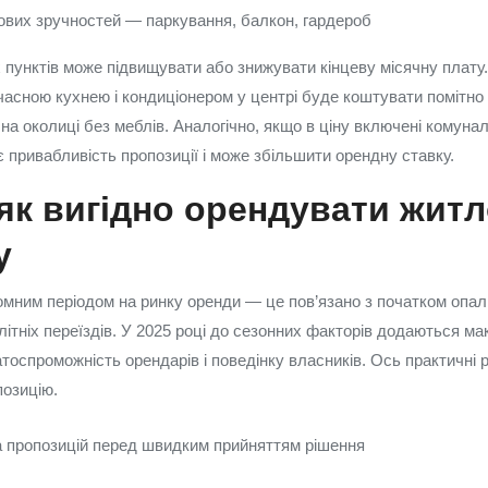
ових зручностей — паркування, балкон, гардероб
х пунктів може підвищувати або знижувати кінцеву місячну плату
часною кухнею і кондиціонером у центрі буде коштувати помітно
а околиці без меблів. Аналогічно, якщо в ціну включені комунал
є привабливість пропозиції і може збільшити орендну ставку.
як вигідно орендувати жит
у
омним періодом на ринку оренди — це пов’язано з початком опал
літніх переїздів. У 2025 році до сезонних факторів додаються ма
тоспроможність орендарів і поведінку власників. Ось практичні р
озицію.
а пропозицій перед швидким прийняттям рішення