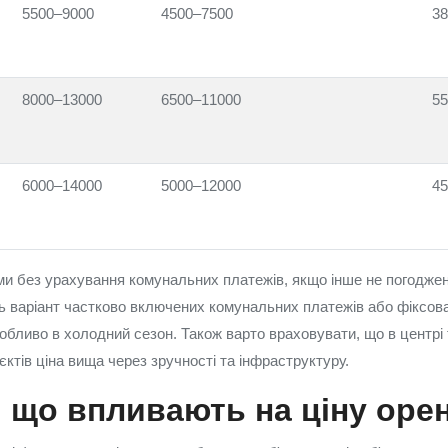
5500–9000
4500–7500
38
8000–13000
6500–11000
55
6000–14000
5000–12000
45
уми без урахування комунальних платежів, якщо інше не погодже
 варіант частково включених комунальних платежів або фіксова
обливо в холодний сезон. Також варто враховувати, що в центрі 
єктів ціна вища через зручності та інфраструктуру.
 що впливають на ціну оре