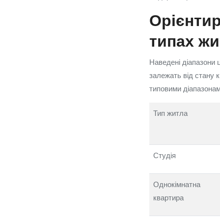
Орієнтир
типах жи
Наведені діапазони ц
залежать від стану 
типовими діапазонам
Тип житла
Студія
Однокімнатна
квартира