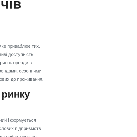
чів
 яке приваблює тих,
иві доступність
 ринок оренди в
трендами, сезонними
тових до проживання.
 ринку
рний і формується
ислових підприємств
ільний інтерес до