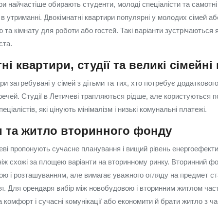
ри найчастіше обирають студенти, молоді спеціалісти та самотн
в утриманні. Двокімнатні квартири популярні у молодих сімей або
та кімнату для роботи або гостей. Такі варіанти зустрічаються як 
ста.
ні квартири, студії та великі сімейні
ри затребувані у сімей з дітьми та тих, хто потребує додатковог
 речей. Студії в Летичеві трапляються рідше, але користуються 
еціалістів, які цінують мінімалізм і низькі комунальні платежі.
 та житло вторинного фонду
ві пропонують сучасне планування і вищий рівень енергоефекти
іж схожі за площею варіанти на вторинному ринку. Вторинний ф
ою і розташуванням, але вимагає уважного огляду на предмет ста
. Для орендаря вибір між новобудовою і вторинним житлом час
а комфорт і сучасні комунікації або економити й брати житло з ч