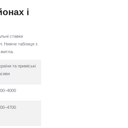
йонах і
альні ставки
г. Нижче таблиця з
 житла.
раїни та приміські
асиви
00–4000
00–4700