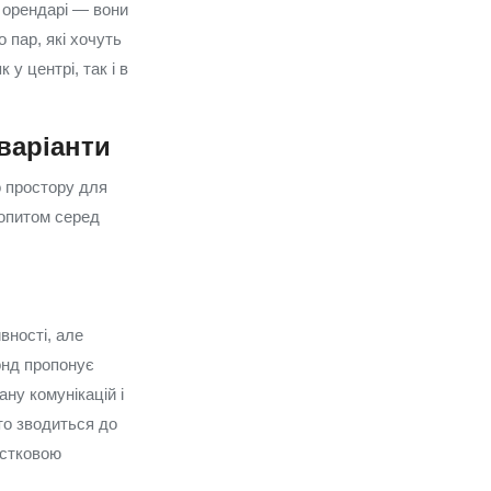
і орендарі — вони
 пар, які хочуть
у центрі, так і в
 варіанти
о простору для
попитом серед
вності, але
онд пропонує
ну комунікацій і
то зводиться до
астковою