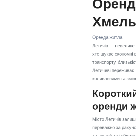
Оренда
Хмель
Оренда житла
Летичів — невелике п
хто шукає економні 
транспорту, близькіс
Летичеві переживає 
коливаннями та змін
Короткий
оренди 
Місто Летичів залиш
переважно за рахуно
та людей, які обира