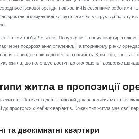
 середньострокової оренди, пов’язаний із сезонними роботами та
ас зростаючі комунальні витрати та зміни в структурі попиту вп
ла.
в чітко помітні й у Летичеві. Популярність нових квартир з покр
тає через подорожчання опалення. На вторинному ринку оренда
ання та вигідне співвідношення ціна/якість. Крім того, зростає
шуку житла, що полегшує доступ до оголошень і дозволяє швид
типи житла в пропозиції ор
о житла в Летичеві досить типовий для невеликих міст і включа
й до просторих сімейних варіантів. Кожен тип житла має свої пер
і та двокімнатні квартири