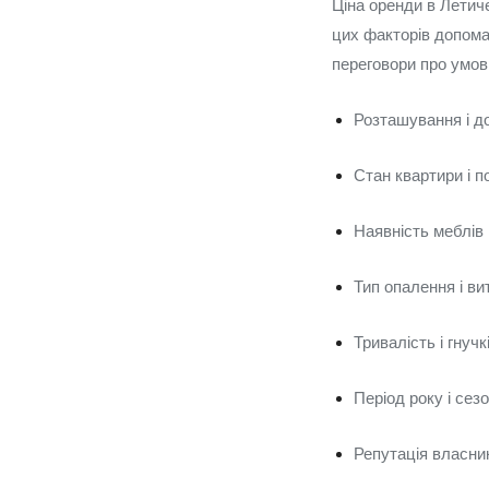
Ціна оренди в Летич
цих факторів допома
переговори про умов
Розташування і д
Стан квартири і п
Наявність меблів 
Тип опалення і ви
Тривалість і гнуч
Період року і сез
Репутація власник