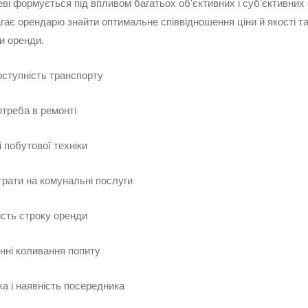
еві формується під впливом багатьох об'єктивних і суб'єктивних 
гає орендарю знайти оптимальне співвідношення ціни й якості т
и оренди.
оступність транспорту
отреба в ремонті
і побутової техніки
трати на комунальні послуги
кість строку оренди
онні коливання попиту
а і наявність посередника