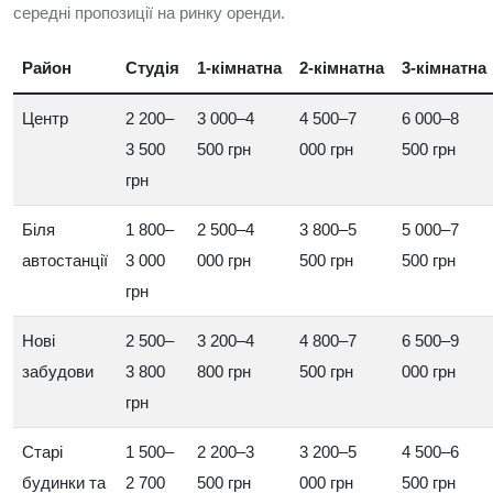
середні пропозиції на ринку оренди.
Район
Студія
1‑кімнатна
2‑кімнатна
3‑кімнатна
Центр
2 200–
3 000–4
4 500–7
6 000–8
3 500
500 грн
000 грн
500 грн
грн
Біля
1 800–
2 500–4
3 800–5
5 000–7
автостанції
3 000
000 грн
500 грн
500 грн
грн
Нові
2 500–
3 200–4
4 800–7
6 500–9
забудови
3 800
800 грн
500 грн
000 грн
грн
Старі
1 500–
2 200–3
3 200–5
4 500–6
будинки та
2 700
500 грн
000 грн
500 грн