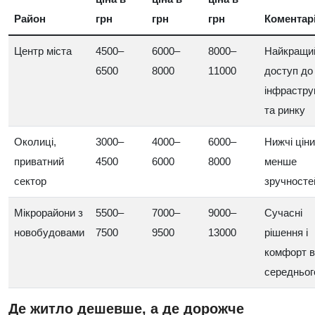
Район
грн
грн
грн
Коментар
Центр міста
4500–
6000–
8000–
Найкращи
6500
8000
11000
доступ до
інфрастру
та ринку
Околиці,
3000–
4000–
6000–
Нижчі ціни
приватний
4500
6000
8000
менше
сектор
зручносте
Мікрорайони з
5500–
7000–
9000–
Сучасні
новобудовами
7500
9500
13000
рішення і
комфорт 
середньог
Де житло дешевше, а де дорожче