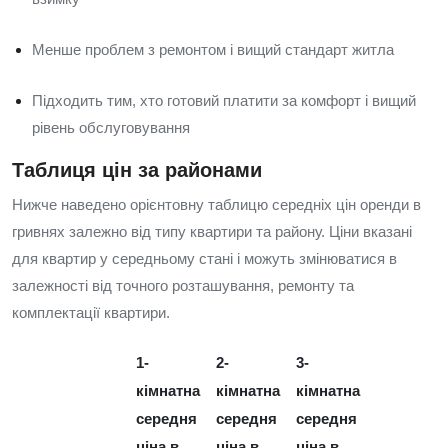
Менше проблем з ремонтом і вищий стандарт житла
Підходить тим, хто готовий платити за комфорт і вищий
рівень обслуговування
Таблиця цін за районами
Нижче наведено орієнтовну таблицю середніх цін оренди в
гривнях залежно від типу квартири та району. Ціни вказані
для квартир у середньому стані і можуть змінюватися в
залежності від точного розташування, ремонту та
комплектації квартири.
1-
2-
3-
кімнатна
кімнатна
кімнатна
середня
середня
середня
ціна в
ціна в
ціна в