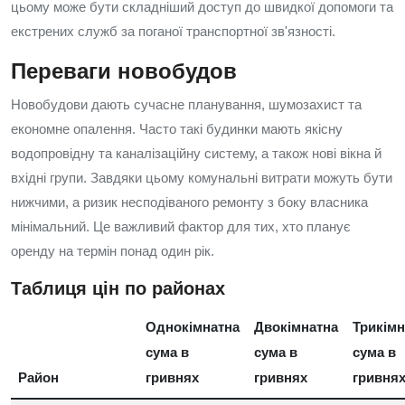
цьому може бути складніший доступ до швидкої допомоги та
екстрених служб за поганої транспортної зв'язності.
Переваги новобудов
Новобудови дають сучасне планування, шумозахист та
економне опалення. Часто такі будинки мають якісну
водопровідну та каналізаційну систему, а також нові вікна й
вхідні групи. Завдяки цьому комунальні витрати можуть бути
нижчими, а ризик несподіваного ремонту з боку власника
мінімальний. Це важливий фактор для тих, хто планує
оренду на термін понад один рік.
Таблиця цін по районах
Однокімнатна
Двокімнатна
Трикімн
сума в
сума в
сума в
Район
гривнях
гривнях
гривня