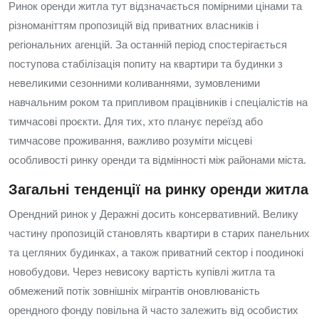
Ринок оренди житла тут відзначається помірними цінами та
різноманіттям пропозицій від приватних власників і
регіональних агенцій. За останній період спостерігається
поступова стабілізація попиту на квартири та будинки з
невеликими сезонними коливаннями, зумовленими
навчальним роком та припливом працівників і спеціалістів на
тимчасові проєкти. Для тих, хто планує переїзд або
тимчасове проживання, важливо розуміти місцеві
особливості ринку оренди та відмінності між районами міста.
Загальні тенденції на ринку оренди житла
Орендний ринок у Деражні досить консервативний. Велику
частину пропозицій становлять квартири в старих панельних
та цегляних будинках, а також приватний сектор і поодинокі
новобудови. Через невисоку вартість купівлі житла та
обмежений потік зовнішніх мігрантів оновлюваність
орендного фонду повільна й часто залежить від особистих