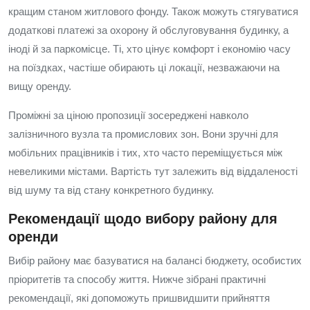
кращим станом житлового фонду. Також можуть стягуватися
додаткові платежі за охорону й обслуговування будинку, а
іноді й за паркомісце. Ті, хто цінує комфорт і економію часу
на поїздках, частіше обирають ці локації, незважаючи на
вищу оренду.
Проміжні за ціною пропозиції зосереджені навколо
залізничного вузла та промислових зон. Вони зручні для
мобільних працівників і тих, хто часто переміщується між
невеликими містами. Вартість тут залежить від віддаленості
від шуму та від стану конкретного будинку.
Рекомендації щодо вибору району для
оренди
Вибір району має базуватися на балансі бюджету, особистих
пріоритетів та способу життя. Нижче зібрані практичні
рекомендації, які допоможуть пришвидшити прийняття