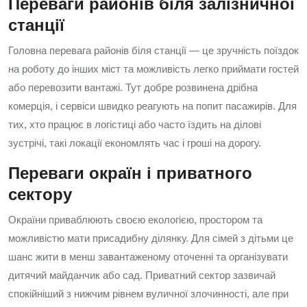
Переваги районів біля залізничної
станції
Головна перевага районів біля станції — це зручність поїздок
на роботу до інших міст та можливість легко приймати гостей
або перевозити вантажі. Тут добре розвинена дрібна
комерція, і сервіси швидко реагують на попит пасажирів. Для
тих, хто працює в логістиці або часто їздить на ділові
зустрічі, такі локації економлять час і гроші на дорогу.
Переваги окраїн і приватного
сектору
Окраїни приваблюють своєю екологією, простором та
можливістю мати присадибну ділянку. Для сімей з дітьми це
шанс жити в менш завантаженому оточенні та організувати
дитячий майданчик або сад. Приватний сектор зазвичай
спокійніший з нижчим рівнем вуличної злочинності, але при