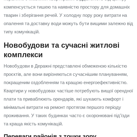
компенсується тишею та наявністю простору для домашніх
тварин і зберігання речей. У холодну пору року витрати на
опалення та доставку води можуть бути вищими залежно від
типу комунікацій.
Новобудови та сучасні житлові
комплекси
Новобудови в Деражні представлені обмеженою кількістю
проєктів, але вони вирізняються сучаснішим плануванням,
покращеним оздобленням та кращою енергоефективністю.
Квартири у новобудовах частіше потребують вищої орендної
плати та приваблюють орендарів, які шукають комфорт і
мінімальні витрати на ремонт протягом першого періоду
проживання. У таких будинках часто є охоронювані під'їзди
та краща якість комунікацій.
Переваги районів з точки зору