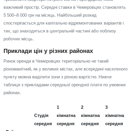
важливий простір. Середні ставки в Чемеровцях становлять
5 500–8 000 грн на місяць. Найбільший розкид
спостерігається для капітально відремонтованих варіантів і
тих, що знаходяться в центральній частині або поблизу
робочих місць.
Приклади цін у різних районах
Ринок оренди в Чемеровцях територіально не такий
різноманітний, як у великих містах, але всередині населеного
пункту можна виділити зони з різною вартістю. Нижче
таблиця з прикладами середньої орендної плати по умовних
районах.
1
2
3
Студія
кімнатна
кімнатна
кімнатна
середня
середня
середня
середня