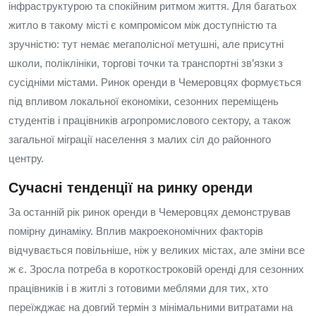
інфраструктурою та спокійним ритмом життя. Для багатьох
житло в такому місті є компромісом між доступністю та
зручністю: тут немає мегаполісної метушні, але присутні
школи, поліклініки, торгові точки та транспортні зв’язки з
сусідніми містами. Ринок оренди в Чемеровцях формується
під впливом локальної економіки, сезонних переміщень
студентів і працівників агропромислового сектору, а також
загальної міграції населення з малих сіл до районного
центру.
Сучасні тенденції на ринку оренди
За останній рік ринок оренди в Чемеровцях демонстрував
помірну динаміку. Вплив макроекономічних факторів
відчувається повільніше, ніж у великих містах, але зміни все
ж є. Зросла потреба в короткостроковій оренді для сезонних
працівників і в житлі з готовими меблями для тих, хто
переїжджає на довгий термін з мінімальними витратами на