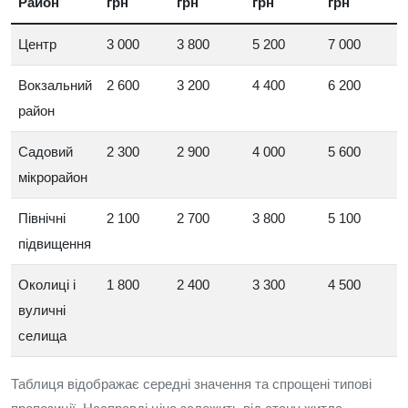
Район
грн
грн
грн
грн
Центр
3 000
3 800
5 200
7 000
Вокзальний
2 600
3 200
4 400
6 200
район
Садовий
2 300
2 900
4 000
5 600
мікрорайон
Північні
2 100
2 700
3 800
5 100
підвищення
Околиці і
1 800
2 400
3 300
4 500
вуличні
селища
Таблиця відображає середні значення та спрощені типовi