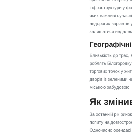
інфраструктури у фо
яких важливі сучасн
недорогих варіантів 
залишатися недалеко
Географічні
Близькість до трас, 
роблять Білогородку 
торгових точок у жи
дворів із зеленими 
міською забудовою.
Як зміни
За останній рік рино
попиту на довгострок
Одночасно орендарі 