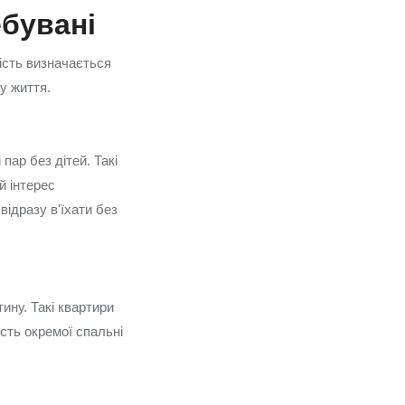
ебувані
ність визначається
у життя.
пар без дітей. Такі
й інтерес
відразу в'їхати без
ину. Такі квартири
сть окремої спальні