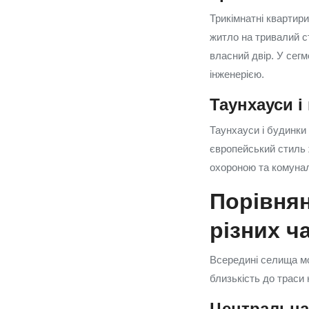
Трикімнатні квартири
житло на тривалий ст
власний двір. У сегм
інженерією.
Таунхауси і
Таунхауси і будинки
європейський стиль 
охороною та комунал
Порівнян
різних ч
Всередині селища мо
близькість до траси 
Центральна 