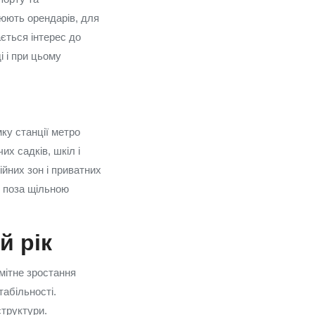
люють орендарів, для
ється інтерес до
і і при цьому
мку станції метро
х садків, шкіл і
йних зон і приватних
я поза щільною
й рік
омітне зростання
табільності.
труктури.