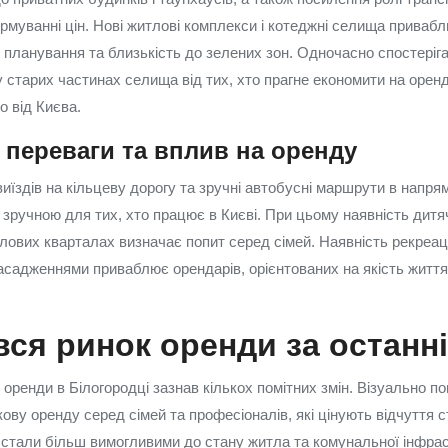
рмуванні цін. Нові житлові комплекси і котеджні селища приваб
і планування та близькість до зелених зон. Одночасно спостеріга
у старих частинах селища від тих, хто прагне економити на оренд
 від Києва.
 переваги та вплив на оренду
виїздів на кільцеву дорогу та зручні автобусні маршрути в напря
зручною для тих, хто працює в Києві. При цьому наявність дитячи
тлових кварталах визначає попит серед сімей. Наявність рекреаці
насадженнями приваблює орендарів, орієнтованих на якість житт
вся ринок оренди за останні
к оренди в Білогородці зазнав кількох помітних змін. Візуально п
ову оренду серед сімей та професіоналів, які цінують відчуття с
стали більш вимогливими до стану житла та комунальної інфрас