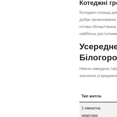
Котеджні гр
Котеджні селища дем
добре організованих
готова облаштована 
найбільш доступними
Усередне
Білогоро
Нижче наведена табли
значення усереднені
Тип житла
1-кімнатна
квартира