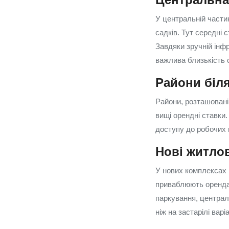
У центральній частин
садків. Тут середні 
Завдяки зручній інфр
важлива близькість с
Райони біл
Райони, розташовані
вищі орендні ставки.
доступу до робочих м
Нові житлов
У нових комплексах 
приваблюють орендарі
паркування, централі
ніж на застарілі вар