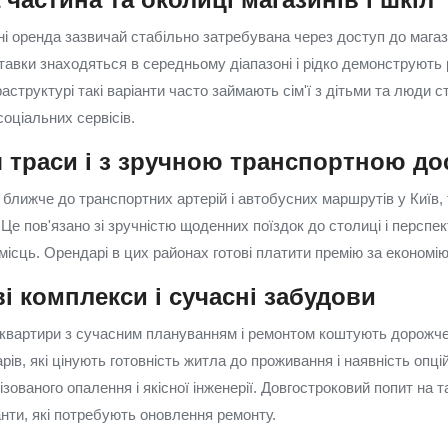
і оренда зазвичай стабільно затребувана через доступ до магази
ставки знаходяться в середньому діапазоні і рідко демонструють 
аструктурі такі варіанти часто займають сім'ї з дітьми та люди с
оціальних сервісів.
я траси і з зручною транспортною до
 ближче до транспортних артерій і автобусних маршрутів у Київ,
 Це пов'язано зі зручністю щоденних поїздок до столиці і персп
ісць. Орендарі в цих районах готові платити премію за економію
і комплекси і сучасні забудови
квартири з сучасним плануванням і ремонтом коштують дорожче.
в, які цінують готовність житла до проживання і наявність опці
зованого опалення і якісної інженерії. Довгостроковий попит на т
іанти, які потребують оновлення ремонту.