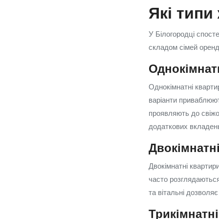
Які типи
У Білогородці спосте
складом сімей орен
Однокімнатн
Однокімнатні квартир
варіанти приваблюю
проявляють до свіжог
додаткових вкладен
Двокімнатн
Двокімнатні квартири
часто розглядаються
та вітальні дозволяє
Трикімнатні