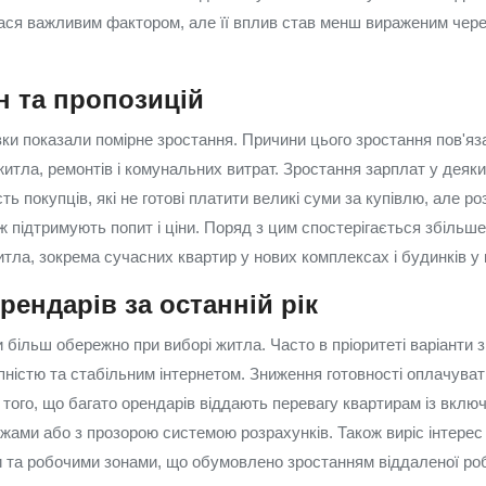
ся важливим фактором, але її вплив став менш вираженим через
н та пропозицій
вки показали помірне зростання. Причини цього зростання пов'яз
житла, ремонтів і комунальних витрат. Зростання зарплат у деяк
сть покупців, які не готові платити великі суми за купівлю, але 
ж підтримують попит і ціни. Поряд з цим спостерігається збільше
итла, зокрема сучасних квартир у нових комплексах і будинків 
рендарів за останній рік
и більш обережно при виборі житла. Часто в пріоритеті варіанти
ністю та стабільним інтернетом. Зниження готовності оплачува
 того, що багато орендарів віддають перевагу квартирам із вклю
ами або з прозорою системою розрахунків. Також виріс інтерес
 та робочими зонами, що обумовлено зростанням віддаленої ро