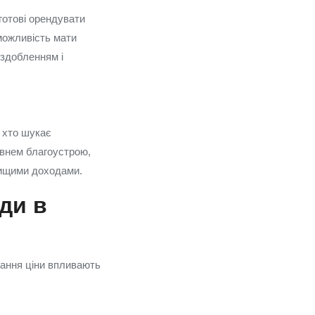
 готові орендувати
 можливість мати
оздобленням і
 хто шукає
івнем благоустрою,
вищими доходами.
ди в
вання ціни впливають