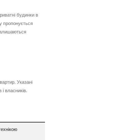
риватні будинки в
у пропонується
 залишаються
вартир. Указані
 і власників.
технікою