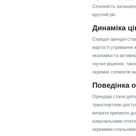
Сезонність залишила
круглий рік.
Динаміка ці
Середні орендні ста
вартості утримання 
економіки та активні
гнучке рішення, тако
окремих сегментів ж
Поведінка о
Орендарі стали діят
транспортною доступ
витрати призвело до
комунальними платеж
окремими спальнями