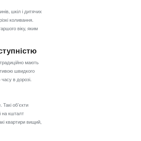
нів, шкіл і дитячих
різкі коливання.
таршого віку, яким
ступністю
 традиційно мають
ективою швидкого
 часу в дорозі.
 Такі об'єкти
й на кшталт
акі квартири вищий,