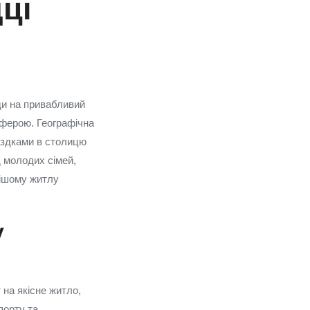
ці
ди на привабливий
сферою. Географічна
їздками в столицю
д молодих сімей,
орішому житлу
у
 на якісне житло,
порту та