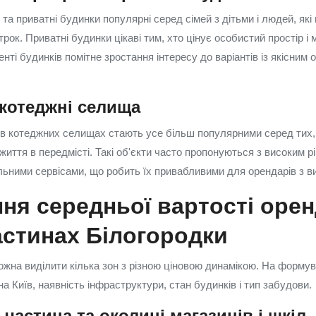
 та приватні будинки популярні серед сімей з дітьми і людей, які
рок. Приватні будинки цікаві тим, хто цінує особистий простір і
енті будинків помітне зростання інтересу до варіантів із якісним 
 котеджні селища
 в котеджних селищах стають усе більш популярними серед тих,
життя в передмісті. Такі об'єкти часто пропонуються з високим р
ьними сервісами, що робить їх привабливими для орендарів з 
ня середньої вартості орен
астинах Білогородки
жна виділити кілька зон з різною ціновою динамікою. На форму
на Київ, наявність інфраструктури, стан будинків і тип забудови.
частина та околиці магазинів і шкіл