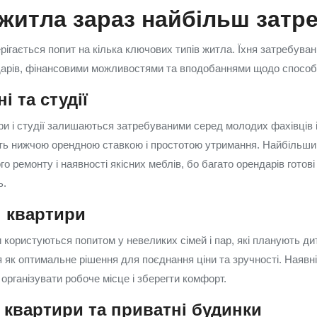
 житла зараз найбільш затр
рігається попит на кілька ключових типів житла. Їхня затребува
дарів, фінансовими можливостями та вподобаннями щодо способ
і та студії
и і студії залишаються затребуваними серед молодих фахівців і 
ть нижчою орендною ставкою і простотою утримання. Найбільши
о ремонту і наявності якісних меблів, бо багато орендарів готові 
ь.
і квартири
 користуються попитом у невеликих сімей і пар, які планують дит
 як оптимальне рішення для поєднання ціни та зручності. Наявні
 організувати робоче місце і зберегти комфорт.
 квартири та приватні будинки