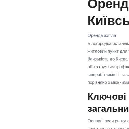
Оренд
Київс
Оренда житла
Білогородка останні
житловий пункт для 
близькість до Києва
або з гнучким графі
співробітників IT та
порівняно з міським
Ключові 
загальни
Основні риси ринку о
зростання інтересу д