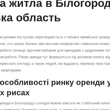
а житла в Білогород
ька область
ми роками поступово перетворюється з типової приміської грома
тих, хто шукає баланс між міським комфортом і заміською атмо
 робить селище зручним вибором для орендарів з щоденними по
ком роботи. Ринок оренди тут формуються під впливом попиту ві
 сервісного сектору, а також людей, які віддають перевагу прост
и квартирами.
особливості ринку оренди 
х рисах
ренди в Білогородці сьогодні можна описати як стабільний попит
о приватних будинків і таунхаусів, а також посилення ролі транс