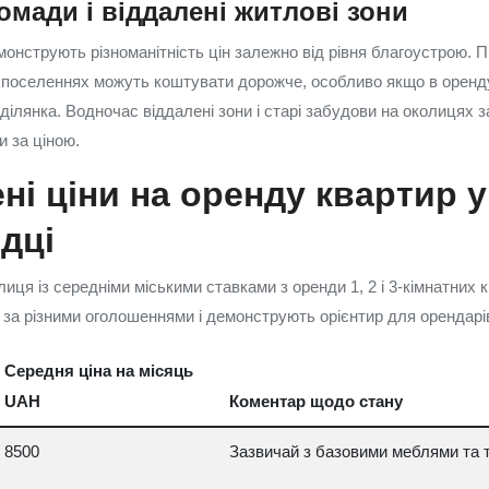
омади і віддалені житлові зони
онструють різноманітність цін залежно від рівня благоустрою. П
 поселеннях можуть коштувати дорожче, особливо якщо в оренд
ділянка. Водночас віддалені зони і старі забудови на околицях
 за ціною.
ні ціни на оренду квартир у
дці
ця із середніми міськими ставками з оренди 1, 2 і 3-кімнатних к
 за різними оголошеннями і демонструють орієнтир для орендарів
Середня ціна на місяць
UAH
Коментар щодо стану
8500
Зазвичай з базовими меблями та 