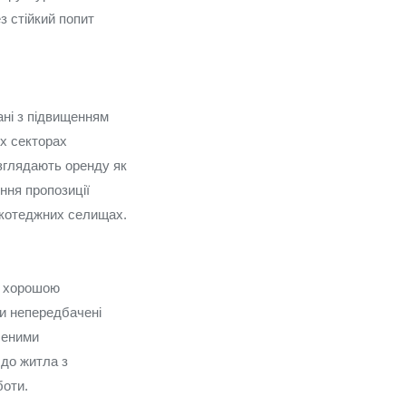
 стійкий попит
ані з підвищенням
их секторах
розглядають оренду як
ння пропозиції
у котеджних селищах.
 з хорошою
ти непередбачені
ченими
 до житла з
боти.