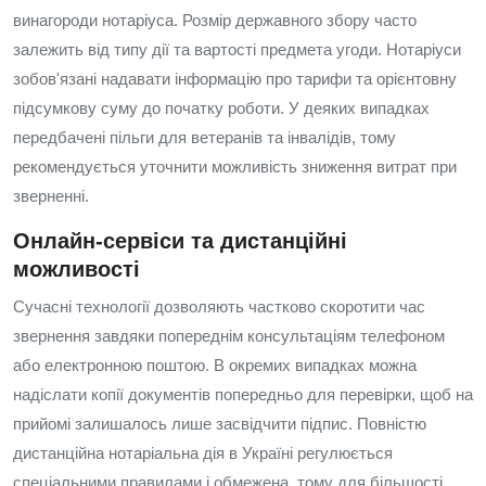
винагороди нотаріуса. Розмір державного збору часто
залежить від типу дії та вартості предмета угоди. Нотаріуси
зобов'язані надавати інформацію про тарифи та орієнтовну
підсумкову суму до початку роботи. У деяких випадках
передбачені пільги для ветеранів та інвалідів, тому
рекомендується уточнити можливість зниження витрат при
зверненні.
Онлайн‑сервіси та дистанційні
можливості
Сучасні технології дозволяють частково скоротити час
звернення завдяки попереднім консультаціям телефоном
або електронною поштою. В окремих випадках можна
надіслати копії документів попередньо для перевірки, щоб на
прийомі залишалось лише засвідчити підпис. Повністю
дистанційна нотаріальна дія в Україні регулюється
спеціальними правилами і обмежена, тому для більшості