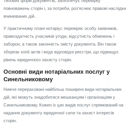
типових форм документів, забезпечує перевірку
повноважень сторін і, за потреби, роз’яснює правові наслідки
вчинюваних дій.
У практичному плані нотаріус перевіряє особу заявників,
правоздатність учасників угоди, відсутність обмежень і
заборон, а також законність змісту документа. Він також
зберігає копії актів і веде відповідні реєстри, що підвищує
рівень юридичного захисту сторін.
Основні види нотаріальних послуг у
Синельниковому
Нижче перераховані найбільш поширені види нотаріальних
дій, які можуть знадобитися мешканцям і організаціям у
Синельниковому. Кожен із цих видів послуг спрямований на
надання документу юридичної сили та захист інтересів
сторін.