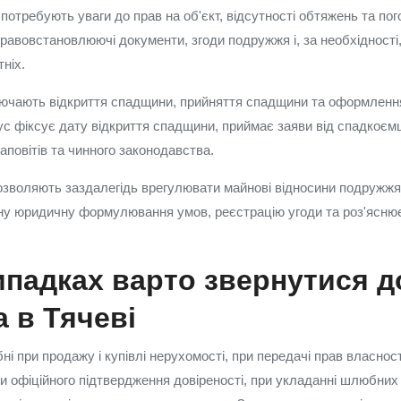
потребують уваги до прав на об'єкт, відсутності обтяжень та по
равовстановлюючі документи, згоди подружжя і, за необхідності, 
тніх.
ючають відкриття спадщини, прийняття спадщини та оформлення
ус фіксує дату відкриття спадщини, приймає заяви від спадкоємц
заповітів та чинного законодавства.
зволяють заздалегідь врегулювати майнові відносини подружжя
у юридичну формулювання умов, реєстрацію угоди та роз'яснює 
ипадках варто звернутися д
а в Тячеві
ібні при продажу і купівлі нерухомості, при передачі прав власнос
и офіційного підтвердження довіреності, при укладанні шлюбних 