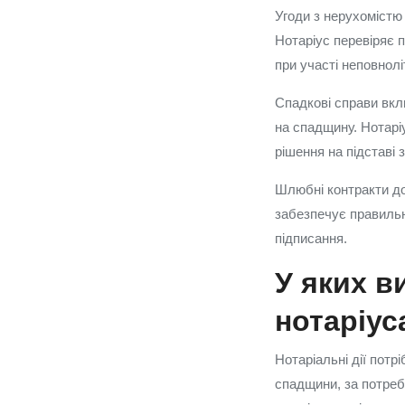
Угоди з нерухомістю 
Нотаріус перевіряє п
при участі неповнолі
Спадкові справи вкл
на спадщину. Нотарі
рішення на підставі 
Шлюбні контракти до
забезпечує правильн
підписання.
У яких в
нотаріус
Нотаріальні дії потр
спадщини, за потреб