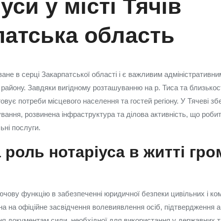
уси у місті Тячів
патська область
ане в серці Закарпатської області і є важливим адміністративни
району. Завдяки вигідному розташуванню на р. Тиса та близькості
овує потреби місцевого населення та гостей регіону. У Тячеві зб
вання, розвинена інфраструктура та ділова активність, що роби
ьні послуги.
 роль нотаріуса в житті гро
ючову функцію в забезпеченні юридичної безпеки цивільних і ком
на на офіційне засвідчення волевиявлення осіб, підтвердження а
ня документам сили, необхідної для використання у державних 