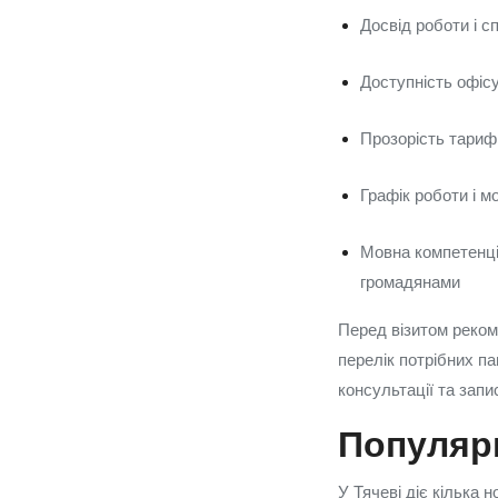
Досвід роботи і с
Доступність офісу
Прозорість тарифі
Графік роботи і 
Мовна компетенці
громадянами
Перед візитом рекоме
перелік потрібних п
консультації та запи
Популярн
У Тячеві діє кілька 