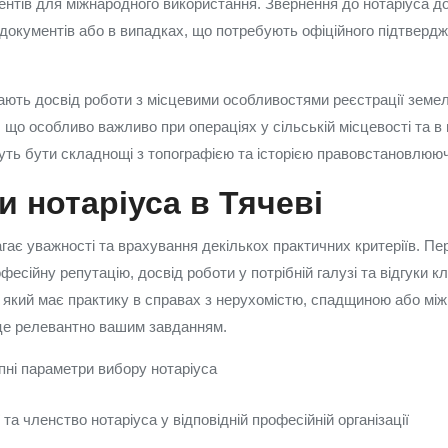
ментів для міжнародного використання. Звернення до нотаріуса д
 документів або в випадках, що потребують офіційного підтвер
мають досвід роботи з місцевими особливостями реєстрації земел
, що особливо важливо при операціях у сільській місцевості та в 
уть бути складнощі з топографією та історією правовстановлююч
и нотаріуса в Тячеві
гає уважності та врахування декількох практичних критеріїв. Пе
фесійну репутацію, досвід роботи у потрібній галузі та відгуки кл
, який має практику в справах з нерухомістю, спадщиною або мі
це релевантно вашим завданням.
пні параметри вибору нотаріуса
 та членство нотаріуса у відповідній професійній організації