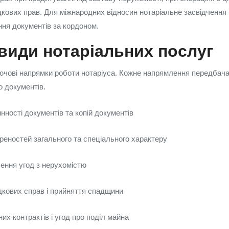
кових прав. Для міжнародних відносин нотаріальне засвідчення 
ня документів за кордоном.
види нотаріальних послуг
ючові напрямки роботи нотаріуса. Кожне напрямлення передбача
о документів.
нності документів та копій документів
еностей загального та спеціального характеру
чення угод з нерухомістю
кових справ і прийняття спадщини
х контрактів і угод про поділ майна