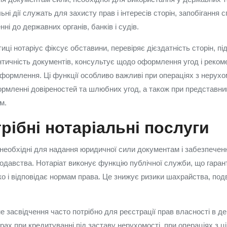
ьні дії служать для захисту прав і інтересів сторін, запобігання 
ні до державних органів, банків і судів.
иці нотаріус фіксує обставини, перевіряє дієздатність сторін, п
ентичність документів, консультує щодо оформлення угод і реко
ормлення. Ці функції особливо важливі при операціях з нерухо
ормленні довіреностей та шлюбних угод, а також при представниц
м.
рібні нотаріальні послуги
 необхідні для надання юридичної сили документам і забезпеченн
одавства. Нотаріат виконує функцію публічної служби, що гарант
тко і відповідає нормам права. Це знижує ризики шахрайства, по
не засвідчення часто потрібно для реєстрації прав власності в д
рах при кредитуванні під заставу нерухомості, при операціях з 