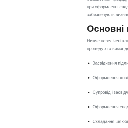
при оформленні спад
забезпечують визнан
Основні 
Нижче перелічені кл
процедур та вимог д
Засвідчення підли
Оформлення довір
Супровід і засвід
Оформлення спад
Складання шлюбни