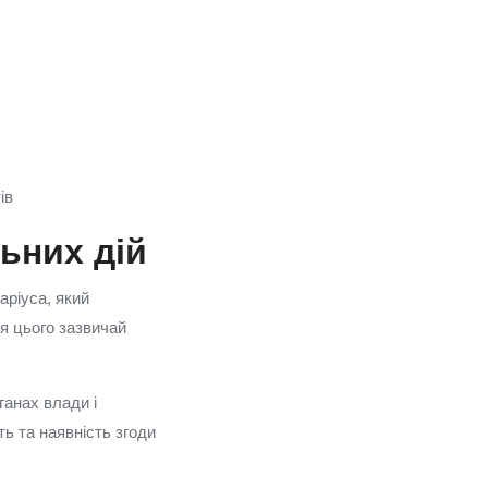
ів
ьних дій
аріуса, який
ля цього зазвичай
ганах влади і
ть та наявність згоди