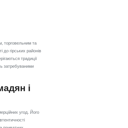
м, торговельним та
 до гірських районів
ерігаються традиції
ть затребуваними
мадян і
ерційних угод. Його
втентичності
та приватних