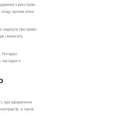
годження з реєстром.
згоду органів опіки
 свідоцтв про право
ів і виносить
. Нотаріус
наслідки її
о
ті, при оформленні
контрактів, а також