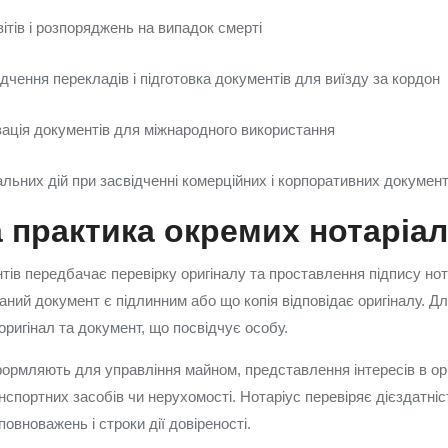
ітів і розпоряджень на випадок смерті
дчення перекладів і підготовка документів для виїзду за кордон
зація документів для міжнародного використання
льних дій при засвідченні комерційних і корпоративних документ
а практика окремих нотаріал
тів передбачає перевірку оригіналу та проставлення підпису нот
аний документ є підлинним або що копія відповідає оригіналу. Д
оригінал та документ, що посвідчує особу.
формляють для управління майном, представлення інтересів в ор
спортних засобів чи нерухомості. Нотаріус перевіряє дієздатніс
повноважень і строки дії довіреності.