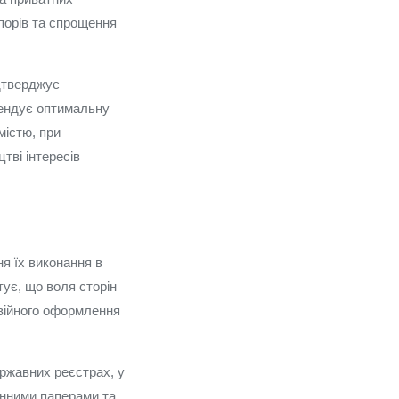
спорів та спрощення
ідтверджує
мендує оптимальну
містю, при
тві інтересів
я їх виконання в
ує, що воля сторін
двійного оформлення
ержавних реєстрах, у
цінними паперами та