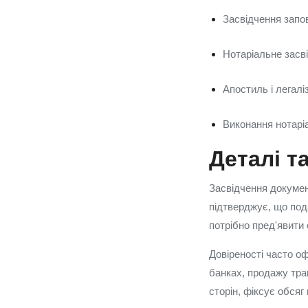
Засвідчення запов
Нотаріальне засві
Апостиль і легалі
Виконання нотаріа
Деталі т
Засвідчення докумен
підтверджує, що под
потрібно пред'явити 
Довіреності часто о
банках, продажу тран
сторін, фіксує обсяг 