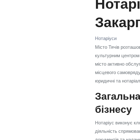
Нотарі
Закар
Нотаріуси
Місто Тячів розташов
культурним центром 
місто активно обслуг
місцевого самовряду
юридичні та нотаріал
Загальна
бізнесу
Нотаріус виконує кл
діяльність спрямова
документів та надан