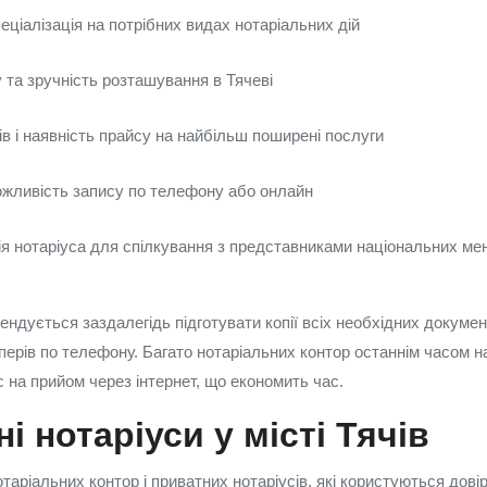
пеціалізація на потрібних видах нотаріальних дій
 та зручність розташування в Тячеві
в і наявність прайсу на найбільш поширені послуги
можливість запису по телефону або онлайн
я нотаріуса для спілкування з представниками національних ме
ндується заздалегідь підготувати копії всіх необхідних документ
аперів по телефону. Багато нотаріальних контор останнім часом 
с на прийом через інтернет, що економить час.
і нотаріуси у місті Тячів
нотаріальних контор і приватних нотаріусів, які користуються дові