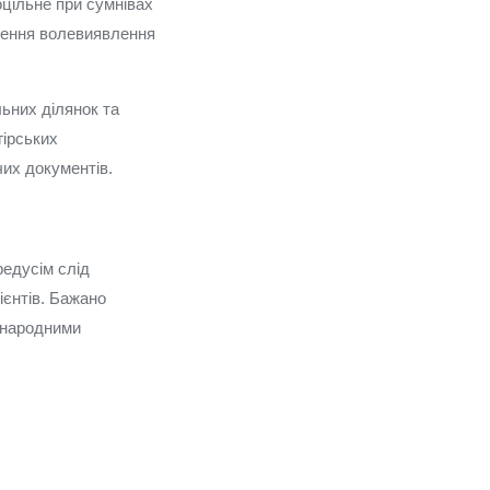
оцільне при сумнівах
дження волевиявлення
ьних ділянок та
гірських
их документів.
редусім слід
ієнтів. Бажано
жнародними