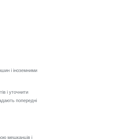
ншин і іноземними
ів і уточнити
надають попередні
рою мешканців і