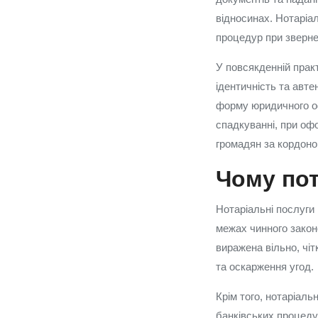
відносинах. Нотаріал
процедур при звернен
У повсякденній практ
ідентичність та авт
форму юридичного оф
спадкуванні, при оф
громадян за кордоно
Чому пот
Нотаріальні послуги
межах чинного закон
виражена вільно, чі
та оскарження угод.
Крім того, нотаріаль
банківських процеду