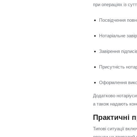
при операціях із су
Посвідчення повно
Нотаріальне завір
Завірення підписі
Присутність нотар
Оформлення викон
Додатково нотаріуси
а також надають конс
Практичні п
Типові ситуації вкл
оренди на тривалий с