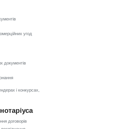
кументів
комерційних угод
их документів
онання
ндерах і конкурсах,
 нотаріуса
ння договорів
е посвідчення