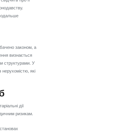
конодавству.
 подальше
дбачено законом, а
ення визнається
и структурами. У
 нерухомістю, які
б
аріальні дії
идичним ризикам.
установах