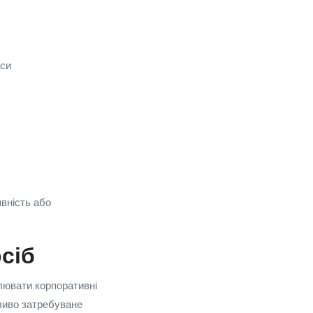
аси
явність або
сіб
улювати корпоративні
ливо затребуване