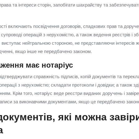
рава та інтереси сторін, запобігати шахрайству та забезпечуват
ості включають посвідчення договорів, спадкових прав та доруче
 супроводі операцій з нерухомістю, а також ведення реєстрів і зб
с виступає нейтральною стороною, не представляючи інтересів жо
дченні, якщо інше не передбачено законом.
ження має нотаріус
підтверджувати справжність підписів, копій документів та перек
операції з нерухомістю; складати протоколи і довідки; а також зд
анням. Крім того, нотаріус веде реєстри виданих доручень і завір
написи за виконавчими документами, якщо це передбачено закон
документів, які можна завір
а