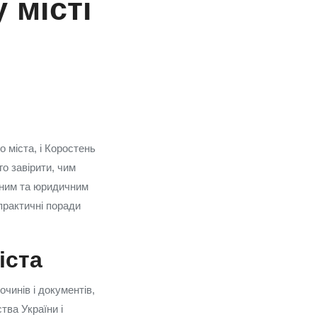
 місті
 міста, і Коростень
го завірити, чим
ичним та юридичним
 практичні поради
іста
чинів і документів,
тва України і