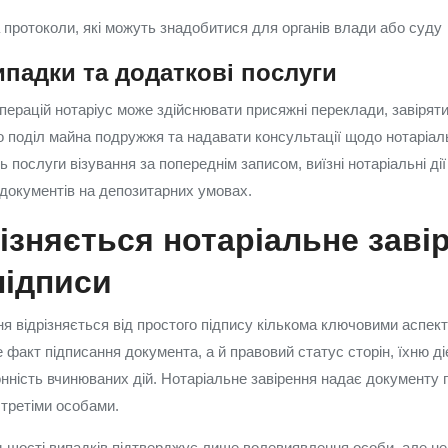
а протоколи, які можуть знадобитися для органів влади або суду
падки та додаткові послуги
перацій нотаріус може здійснювати присяжні переклади, завіряти
 поділ майна подружжя та надавати консультації щодо нотаріал
 послуги візування за попереднім записом, виїзні нотаріальні дії
 документів на депозитарних умовах.
ізняється нотаріальне заві
підписи
ня відрізняється від простого підпису кількома ключовими аспек
факт підписання документа, а й правовий статус сторін, їхню ді
конність вчинюваних дій. Нотаріальне завірення надає документу
 третіми особами.
льшості випадків підтверджує лише волевиявлення особи, але не 