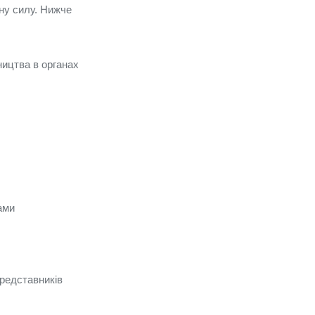
ну силу. Нижче
ництва в органах
ами
редставників