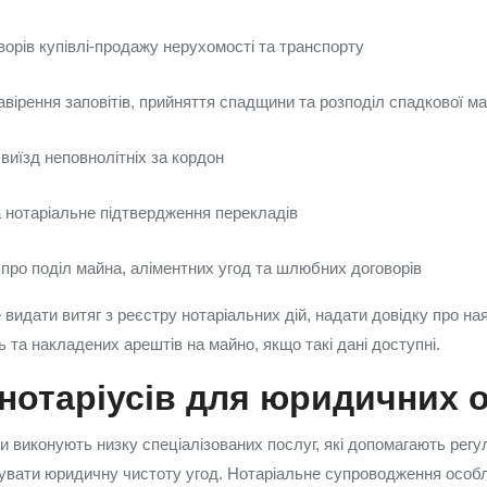
орів купівлі‑продажу нерухомості та транспорту
вірення заповітів, прийняття спадщини та розподіл спадкової м
 виїзд неповнолітніх за кордон
а нотаріальне підтвердження перекладів
 про поділ майна, аліментних угод та шлюбних договорів
видати витяг з реєстру нотаріальних дій, надати довідку про на
 та накладених арештів на майно, якщо такі дані доступні.
нотаріусів для юридичних о
си виконують низку спеціалізованих послуг, які допомагають рег
чувати юридичну чистоту угод. Нотаріальне супроводження особ