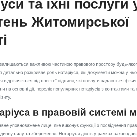
уси та їхні послуги у
тень Житомирської
і
 залишаються важливою частиною правового простору будь‑якого
я детально розкриває роль нотаріуса, які документи можна у ньо
я відрізняється від простої підписи, які послуги надаються фіз
іни на основні дії, перелік популярних нотаріусів з контактами та
ізиту.
аріуса в правовій системі м
вне уповноважене лице, яке виконує функції з посвідчення право
дичну силу та збереження. Нотаріуси діють у рамках законодавс