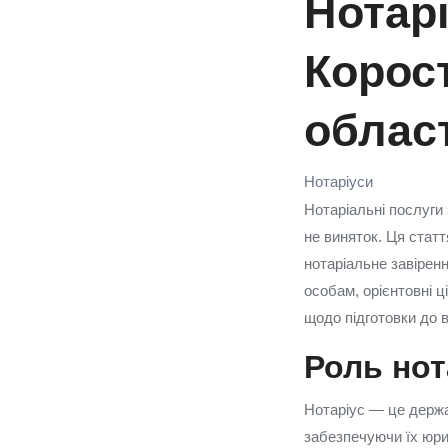
Нотарі
Корос
област
Нотаріуси
Нотаріальні послуги
не виняток. Ця статт
нотаріальне завіренн
особам, орієнтовні ц
щодо підготовки до в
Роль нот
Нотаріус — це держа
забезпечуючи їх юри