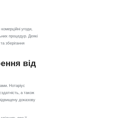
 комерційні угоди,
ьних процедур. Деякі
 та зберігання
рення від
тами. Нотаріус
єздатність, а також
 підвищену доказову
свідчить про її