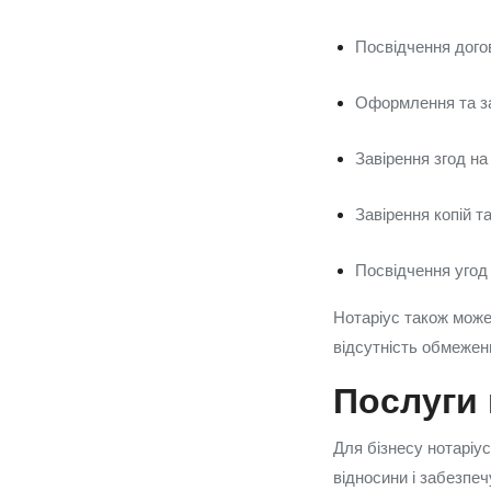
Посвідчення догов
Оформлення та за
Завірення згод на
Завірення копій т
Посвідчення угод
Нотаріус також може 
відсутність обмежень
Послуги 
Для бізнесу нотаріу
відносини і забезпе