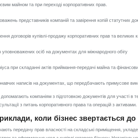
ттєвим майном та при переході корпоративних прав.
важень представників компаній та завірення копій статутних до
ення договорів купівлі‑продажу корпоративних прав та великих 
в уповноважених осіб на документах для міжнародного обігу
іуса при складанні актів приймання‑передачі майна та фінансов
авчих написів на документах, що передбачають примусове вик
 допомагають компаніям з підготовкою документів для участі в те
ультації з питань корпоративного права та операцій з активами.
риклади, коли бізнес звертається до
ючають передачу прав власності на складські приміщення, укладе
трок та оформлення угод з купівлі готового бізнесу. Нотаріальн