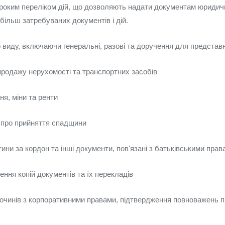
роким переліком дій, що дозволяють надати документам юридич
більш затребуваних документів і дій.
 виду, включаючи генеральні, разові та доручення для представ
продажу нерухомості та транспортних засобів
я, міни та ренти
и про прийняття спадщини
тини за кордон та інші документи, пов'язані з батьківськими прав
ення копій документів та їх перекладів
очинів з корпоративними правами, підтвердження повноважень п