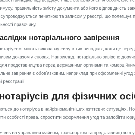
римусу, правильність змісту документа або його відповідність за
 супроводжується печаткою та записом у реєстрі, що полегшує
ьності правочину.
аслідки нотаріального завірення
 нотаріусом, мають виконавчу силу в тих випадках, коли це пере
ивим доказом у спорах. Наприклад, нотаріально завірене доруч
для представництва перед державними органами та комерційним
альне завірення є обов'язковим, наприклад при оформленні угод з
 реєстрації.
нотаріусів для фізичних осі
ються до нотаріуса в найрізноманітніших життєвих ситуаціях. Нот
ти особисті права, спростити оформлення угод та запобігти юр
ень на управління майном, транспортом та представництво в 