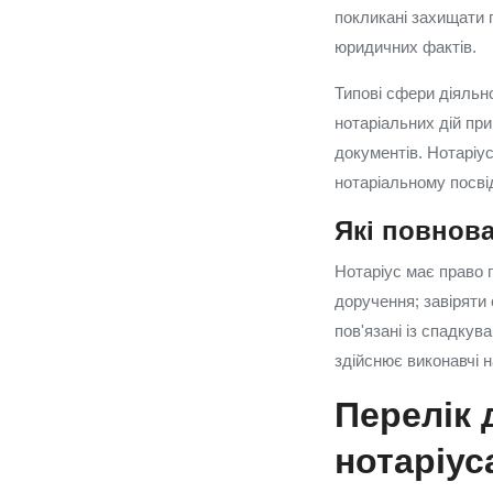
покликані захищати п
юридичних фактів.
Типові сфери діяльн
нотаріальних дій при
документів. Нотаріу
нотаріальному посві
Які повнова
Нотаріус має право 
доручення; завіряти 
пов'язані із спадкув
здійснює виконавчі 
Перелік 
нотаріус