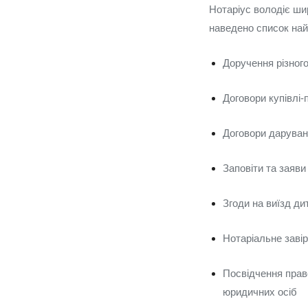
Нотаріус володіє ши
наведено список най
Доручення різного
Договори купівлі‑
Договори даруванн
Заповіти та заяв
Згоди на виїзд ди
Нотаріальне завір
Посвідчення прав
юридичних осіб