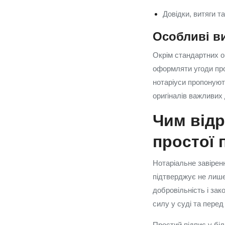
Довідки, витяги т
Особливі ви
Окрім стандартних о
оформляти угоди про
нотаріуси пропонують
оригіналів важливих
Чим відр
простої 
Нотаріальне завірен
підтверджує не лише 
добровільність і за
силу у суді та перед
Простий підпис у бі