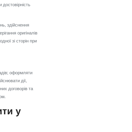
и достовірність
нь, здійснення
ерігання оригіналів
дної зі сторін при
ладів; оформляти
ійснювати дії,
ених договорів та
ом.
ити у