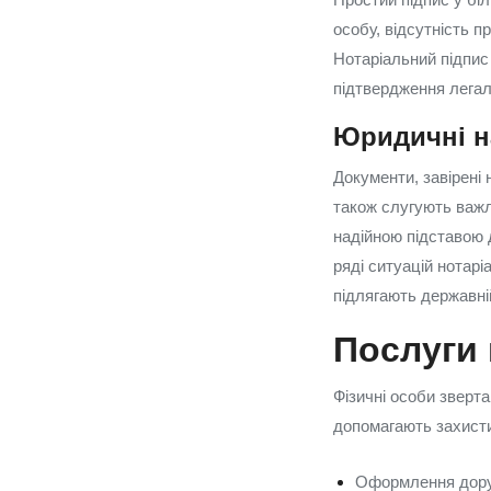
особу, відсутність п
Нотаріальний підпис
підтвердження легал
Юридичні н
Документи, завірені
також слугують важл
надійною підставою 
ряді ситуацій нотарі
підлягають державній
Послуги 
Фізичні особи зверта
допомагають захисти
Оформлення доруч