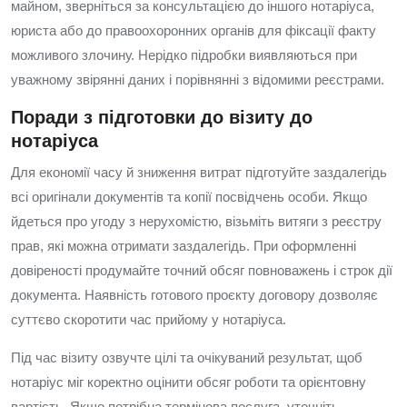
майном, зверніться за консультацією до іншого нотаріуса,
юриста або до правоохоронних органів для фіксації факту
можливого злочину. Нерідко підробки виявляються при
уважному звірянні даних і порівнянні з відомими реєстрами.
Поради з підготовки до візиту до
нотаріуса
Для економії часу й зниження витрат підготуйте заздалегідь
всі оригінали документів та копії посвідчень особи. Якщо
йдеться про угоду з нерухомістю, візьміть витяги з реєстру
прав, які можна отримати заздалегідь. При оформленні
довіреності продумайте точний обсяг повноважень і строк дії
документа. Наявність готового проєкту договору дозволяє
суттєво скоротити час прийому у нотаріуса.
Під час візиту озвучте цілі та очікуваний результат, щоб
нотаріус міг коректно оцінити обсяг роботи та орієнтовну
вартість. Якщо потрібна термінова послуга, уточніть