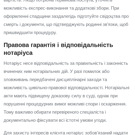
можливість експрес‑виконання та додаткові збори. При
оформленні спадщини заздалегідь підготуйте свідоцтва про
смерть і документи, що підтверджують родинні зв’язки, щоб
пришвидшити процедуру.
Правова гарантія і відповідальність
нотаріуса
Нотаріус несе відповідальність за правильність і законність
вчинених ним нотаріальних дій. У разі помилок або
зловживань передбачені дисциплінарні заходи та
можливість цивільно‑правової відповідальності. Нотаріальні
акти мають підвищену доказову силу в суді, однак при
порушенні процедурних вимог можливі спори і оскарження.
Тому важливо обирати перевіреного спеціаліста і
документально фіксувати всі істотні умови угоди.
Для захисту інтересів клієнта нотаріус зобов’язаний надати