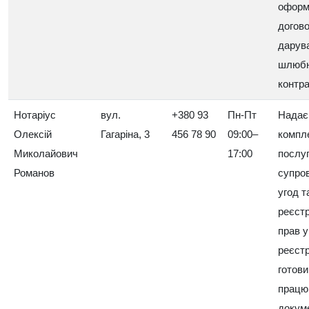
оформ
догов
дарув
шлюбн
контра
Нотаріус
вул.
+380 93
Пн-Пт
Надає
Олексій
Гагаріна, 3
456 78 90
09:00–
компл
Миколайович
17:00
послуг
Романов
супро
угод т
реєстр
прав у
реєстр
готови
працю
докум