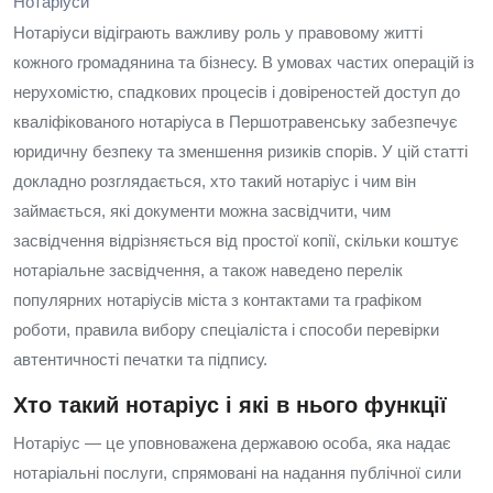
Нотаріуси
Нотаріуси відіграють важливу роль у правовому житті
кожного громадянина та бізнесу. В умовах частих операцій із
нерухомістю, спадкових процесів і довіреностей доступ до
кваліфікованого нотаріуса в Першотравенську забезпечує
юридичну безпеку та зменшення ризиків спорів. У цій статті
докладно розглядається, хто такий нотаріус і чим він
займається, які документи можна засвідчити, чим
засвідчення відрізняється від простої копії, скільки коштує
нотаріальне засвідчення, а також наведено перелік
популярних нотаріусів міста з контактами та графіком
роботи, правила вибору спеціаліста і способи перевірки
автентичності печатки та підпису.
Хто такий нотаріус і які в нього функції
Нотаріус — це уповноважена державою особа, яка надає
нотаріальні послуги, спрямовані на надання публічної сили