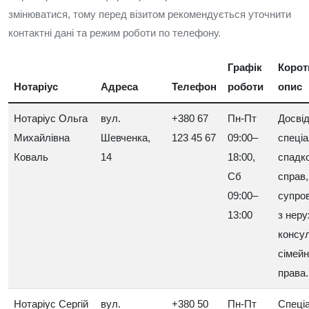
змінюватися, тому перед візитом рекомендується уточнити
контактні дані та режим роботи по телефону.
Графік
Корот
Нотаріус
Адреса
Телефон
роботи
опис
Нотаріус Ольга
вул.
+380 67
Пн-Пт
Досві
Михайлівна
Шевченка,
123 45 67
09:00–
спеціа
Коваль
14
18:00,
спадк
Сб
справ,
09:00–
супров
13:00
з неру
консул
сімейн
права.
Нотаріус Сергій
вул.
+380 50
Пн-Пт
Спеціа