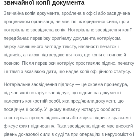
звичайної копії документа
Звичайна копія документа, зроблена в офісі або засвідчена
працівником організації, не має тієї ж юридичної сили, що й
нотаріально засвідчена копія. Нотаріальне засвідчення копії
передбачає перевірку оригіналу документа нотаріусом,
звірку зовнішнього вигляду тексту, наявності печаток і
підписів, а також підтвердження того, що копія є точною й
повною. Після перевірки нотаріус проставляє підпис, печатку
і штамп з вказівкою дати, що надає копії офіційного статусу.
Нотаріальне засвідчення підпису — це окрема процедура,
під час якої нотаріус засвідчує, що підпис на документі
належить конкретній особі, яка пред’явила документ, що
посвідчує її особу. У цьому випадку нотаріус особисто
спостерігає процес підписання або звіряє підпис з зразком і
фіксує факт підписання. Така засвідчена підпис має високий
рівень доказової сили в суді та при операціях з нерухомістю і