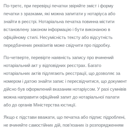
По‑третє, при перевірці печатки звіряйте зміст і форму
печатки з зразками, які можна запитати у нотаріуса або
знайти в реєстрі. Нотаріальна печатка повинна містити
встановлену законом інформацію і бути виконаною в
офіційному стилі. Несумісність тексту або відсутність
передбачених реквізитів може свідчити про підробку.
По‑четверте, перевірте наявність запису про вчинений
нотаріальний акт у відповідних реєстрах. Багато
нотаріальних актів підлягають реєстрації, що дозволяє за
номером і датою знайти запис і пересвідчитися, що документ
дійсно був оформлений вказаним нотаріусом. У разі сумнівів
можна направити офіційний запит до нотаріальної палати
або до органів Міністерства юстиції.
Якщо є підстави вважати, що печатка або підпис підроблені,
не вчиняйте самостійних дій, пов’язаних із розпорядженням