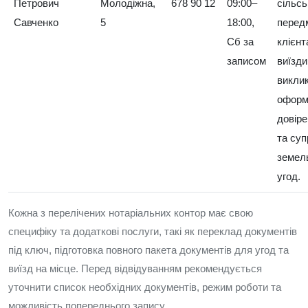
Петрович
Молодіжна,
678 90 12
09:00–
сільсь
Савченко
5
18:00,
перед
Сб за
клієнт
записом
виїзди
викли
оформ
довір
та суп
земел
угод.
Кожна з перелічених нотаріальних контор має свою
специфіку та додаткові послуги, такі як переклад документів
під ключ, підготовка повного пакета документів для угод та
виїзд на місце. Перед відвідуванням рекомендується
уточнити список необхідних документів, режим роботи та
можливість попереднього запису.