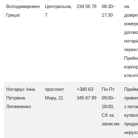
Володимирович
Центральна,
234 56 78
08:30–
на
Грицаї
7
17:30
довіре
комер
догово
нотар
перек
Прийо
корпо
клієнті
Нотаріус Інна
проспект
+380 63
Пн-Пт
Прийм
Петрівна
Миру, 21
345 67 89
09:00–
приват
Литвиненко
18:00,
з пита
Сб за
купівлі
записом
прода
нерухо