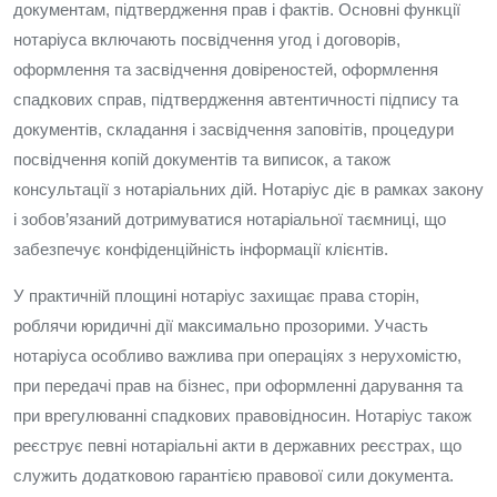
документам, підтвердження прав і фактів. Основні функції
нотаріуса включають посвідчення угод і договорів,
оформлення та засвідчення довіреностей, оформлення
спадкових справ, підтвердження автентичності підпису та
документів, складання і засвідчення заповітів, процедури
посвідчення копій документів та виписок, а також
консультації з нотаріальних дій. Нотаріус діє в рамках закону
і зобов’язаний дотримуватися нотаріальної таємниці, що
забезпечує конфіденційність інформації клієнтів.
У практичній площині нотаріус захищає права сторін,
роблячи юридичні дії максимально прозорими. Участь
нотаріуса особливо важлива при операціях з нерухомістю,
при передачі прав на бізнес, при оформленні дарування та
при врегулюванні спадкових правовідносин. Нотаріус також
реєструє певні нотаріальні акти в державних реєстрах, що
служить додатковою гарантією правової сили документа.