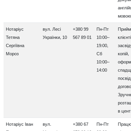
англі
мовою
Нотаріус
вул. Лесі
+380 99
Пн-Пт
Прийм
Тетяна
Українки, 10
567 89 01
10:00–
клієнт
Сергіївна
19:00,
засві
Мороз
Сб
копій,
10:00–
оформ
14:00
спадщ
посві
догово
Зручн
розта
в цент
Нотаріус Іван
вул.
+380 67
Пн-Пт
Працю