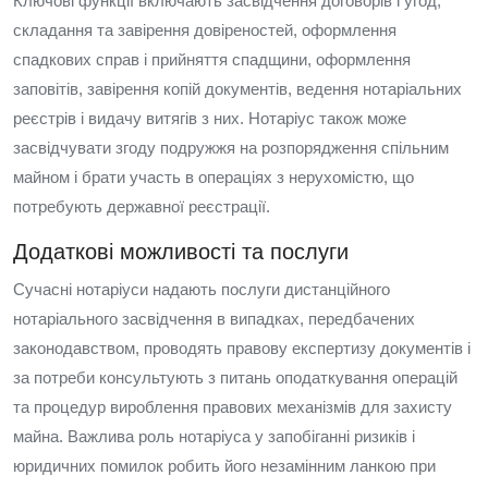
Ключові функції включають засвідчення договорів і угод,
складання та завірення довіреностей, оформлення
спадкових справ і прийняття спадщини, оформлення
заповітів, завірення копій документів, ведення нотаріальних
реєстрів і видачу витягів з них. Нотаріус також може
засвідчувати згоду подружжя на розпорядження спільним
майном і брати участь в операціях з нерухомістю, що
потребують державної реєстрації.
Додаткові можливості та послуги
Сучасні нотаріуси надають послуги дистанційного
нотаріального засвідчення в випадках, передбачених
законодавством, проводять правову експертизу документів і
за потреби консультують з питань оподаткування операцій
та процедур вироблення правових механізмів для захисту
майна. Важлива роль нотаріуса у запобіганні ризиків і
юридичних помилок робить його незамінним ланкою при